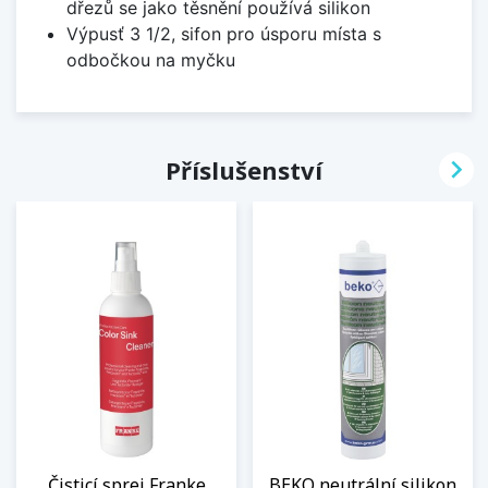
dřezů se jako těsnění používá silikon
Výpusť 3 1/2, sifon pro úsporu místa s
odbočkou na myčku

Příslušenství
Čisticí sprej Franke
BEKO neutrální silikon