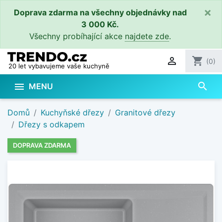
×
Doprava zdarma na všechny objednávky nad
3 000 Kč.
Všechny probíhající akce
najdete zde
.

shopping_cart
(0)
20 let vybavujeme vaše kuchyně
search

MENU
Domů
Kuchyňské dřezy
Granitové dřezy
Dřezy s odkapem
DOPRAVA ZDARMA