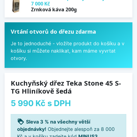
7 000 Kč
Zrnková káva 200g
Vrtání otvorů do dřezu zdarma
Je to jednoduché - vložíte produkt do košíku a v
košíku si můžete naklikat, kam máme vyvrtat
otvory.
Kuchyňský dřez Teka Stone 45 S-
TG Hliníkově šedá
5 990 Kč
s DPH
loyalty
Sleva 3 % na všechny větší
objednávky!
Objednejte alespoň za 8 000
Kč a v košíku zadejte kód
MINUS3
.