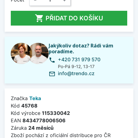

PŘIDAT DO KOŠÍKU
Jakýkoliv dotaz? Rádi vám
poradíme.
+420 731 979 570
phone
Po-Pá 9-12, 13-17
info@trendo.cz
mail_outline
Značka
Teka
Kód
45768
Kód výrobce
115330042
EAN
8434778006506
Záruka
24 měsíců
Zboží pochází z oficiální distribuce pro ČR