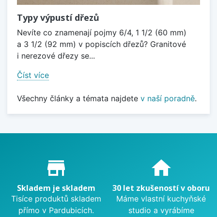
Typy výpustí dřezů
Nevíte co znamenají pojmy 6/4, 1 1/2 (60 mm)
a 3 1/2 (92 mm) v popiscích dřezů? Granitové
i nerezové dřezy se...
Číst více
Všechny články a témata najdete
v naší poradně
.
Proč nakupovat u nás?
store_mall_directory
home
Skladem je skladem
30 let zkušeností v oboru
Tisíce produktů skladem
Máme vlastní kuchyňské
přímo v Pardubicích.
studio a vyrábíme