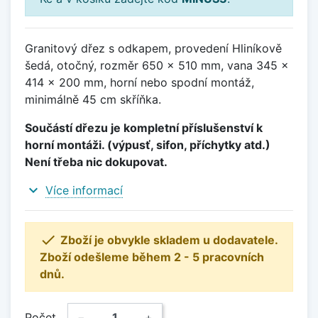
Granitový dřez s odkapem, provedení Hliníkově
šedá, otočný, rozměr 650 x 510 mm, vana 345 x
414 x 200 mm, horní nebo spodní montáž,
minimálně 45 cm skříňka.
Součástí dřezu je kompletní příslušenství k
horní montáži. (výpusť, sifon, příchytky atd.)
Není třeba nic dokupovat.
expand_more
Více informací

Zboží je obvykle skladem u dodavatele.
Zboží odešleme během 2 - 5 pracovních
dnů.
Počet
−
+