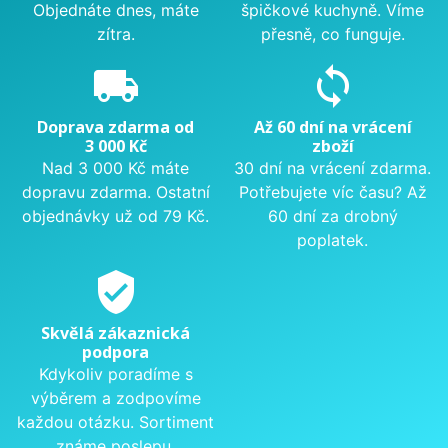
Objednáte dnes, máte
špičkové kuchyně. Víme
zítra.
přesně, co funguje.
local_shipping
sync
Doprava zdarma od
Až 60 dní na vrácení
3 000 Kč
zboží
Nad 3 000 Kč máte
30 dní na vrácení zdarma.
dopravu zdarma. Ostatní
Potřebujete víc času? Až
objednávky už od 79 Kč.
60 dní za drobný
poplatek.
verified_user
Skvělá zákaznická
podpora
Kdykoliv poradíme s
výběrem a zodpovíme
každou otázku. Sortiment
známe poslepu.