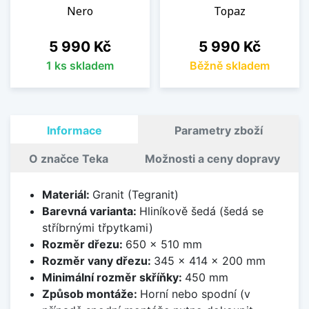
Nero
Topaz
Cena
Cena
5 990 Kč
5 990 Kč
1 ks skladem
Běžně skladem
Informace
Parametry zboží
O značce Teka
Možnosti a ceny dopravy
Materiál:
Granit (Tegranit)
Barevná varianta:
Hliníkově šedá (šedá se
stříbrnými třpytkami)
Rozměr dřezu:
650 x 510 mm
Rozměr vany dřezu:
345 x 414 x 200 mm
Minimální rozměr skříňky:
450 mm
Způsob montáže:
Horní nebo spodní (v