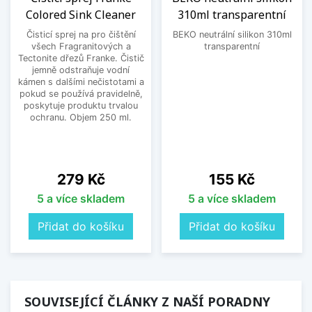
Colored Sink Cleaner
310ml transparentní
Čisticí sprej na pro čištění
BEKO neutrální silikon 310ml
všech Fragranitových a
transparentní
Tectonite dřezů Franke. Čistič
jemně odstraňuje vodní
kámen s dalšími nečistotami a
pokud se používá pravidelně,
poskytuje produktu trvalou
ochranu. Objem 250 ml.
Cena
Cena
279 Kč
155 Kč
5 a více skladem
5 a více skladem
Přidat do košíku
Přidat do košíku
SOUVISEJÍCÍ ČLÁNKY Z NAŠÍ PORADNY