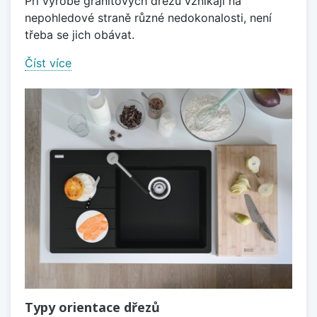
Při výrobě granitových dřezů vznikají na
nepohledové straně různé nedokonalosti, není
třeba se jich obávat.
Číst více
Typy orientace dřezů