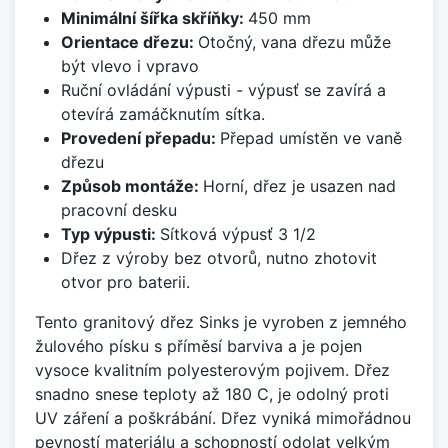
Minimální šířka skříňky:
450 mm
Orientace dřezu:
Otočný, vana dřezu může
být vlevo i vpravo
Ruční ovládání výpusti - výpusť se zavírá a
otevírá zamáčknutím sítka.
Provedení přepadu:
Přepad umístěn ve vaně
dřezu
Způsob montáže:
Horní, dřez je usazen nad
pracovní desku
Typ výpusti:
Sítková výpusť 3 1/2
Dřez z výroby bez otvorů, nutno zhotovit
otvor pro baterii.
Tento granitový dřez Sinks je vyroben z jemného
žulového písku s příměsí barviva a je pojen
vysoce kvalitním polyesterovým pojivem. Dřez
snadno snese teploty až 180 C, je odolný proti
UV záření a poškrábání. Dřez vyniká mimořádnou
pevností materiálu a schopností odolat velkým