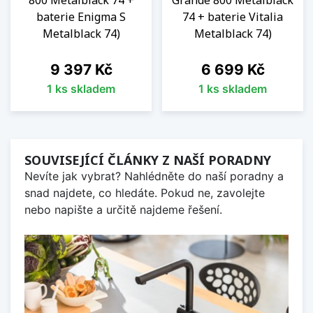
800 Metalblack 74 +
Grande 800 Metalblack
baterie Enigma S
74 + baterie Vitalia
Metalblack 74)
Metalblack 74)
Cena
Cena
9 397 Kč
6 699 Kč
1 ks skladem
1 ks skladem
SOUVISEJÍCÍ ČLÁNKY Z NAŠÍ PORADNY
Nevíte jak vybrat? Nahlédněte do naší poradny a
snad najdete, co hledáte. Pokud ne, zavolejte
nebo napište a určitě najdeme řešení.