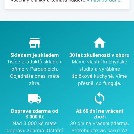
Proč nakupovat u nás?
store_mall_directory
home
Skladem je skladem
30 let zkušeností v oboru
Tisíce produktů skladem
Máme vlastní kuchyňské
přímo v Pardubicích.
studio a vyrábíme
Objednáte dnes, máte
špičkové kuchyně. Víme
zítra.
přesně, co funguje.
local_shipping
sync
Doprava zdarma od
Až 60 dní na vrácení
3 000 Kč
zboží
Nad 3 000 Kč máte
30 dní na vrácení zdarma.
dopravu zdarma. Ostatní
Potřebujete víc času? Až