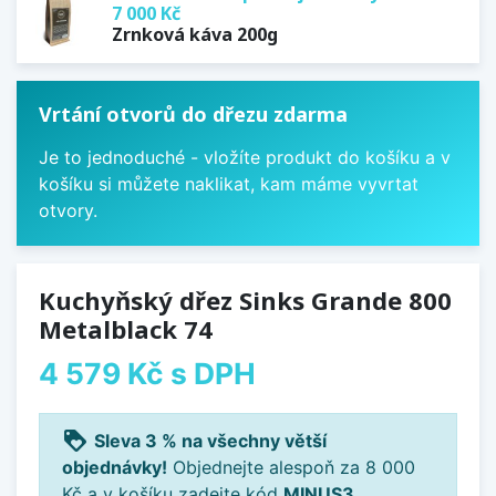
7 000 Kč
Zrnková káva 200g
Vrtání otvorů do dřezu zdarma
Je to jednoduché - vložíte produkt do košíku a v
košíku si můžete naklikat, kam máme vyvrtat
otvory.
Kuchyňský dřez Sinks Grande 800
Metalblack 74
4 579 Kč
s DPH
loyalty
Sleva 3 % na všechny větší
objednávky!
Objednejte alespoň za 8 000
Kč a v košíku zadejte kód
MINUS3
.