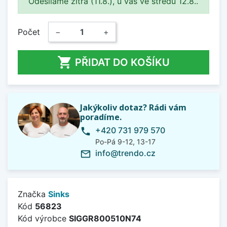
Odesíláme zítra (11.8.), u vás ve středu 12.8..
Počet
−
+

PŘIDAT DO KOŠÍKU
Jakýkoliv dotaz? Rádi vám
poradíme.
+420 731 979 570
phone
Po-Pá 9-12, 13-17
info@trendo.cz
mail_outline
Značka
Sinks
Kód
56823
Kód výrobce
SIGGR800510N74