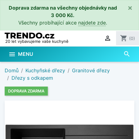
×
Doprava zdarma na všechny objednávky nad
3 000 Kč.
Všechny probíhající akce
najdete zde
.

shopping_cart
(0)
20 let vybavujeme vaše kuchyně
search

MENU
Domů
Kuchyňské dřezy
Granitové dřezy
Dřezy s odkapem
DOPRAVA ZDARMA