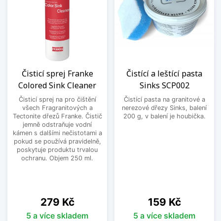
Čisticí sprej Franke
Čistící a leštící pasta
Colored Sink Cleaner
Sinks SCP002
Čisticí sprej na pro čištění
Čistící pasta na granitové a
všech Fragranitových a
nerezové dřezy Sinks, balení
Tectonite dřezů Franke. Čistič
200 g, v balení je houbička.
jemně odstraňuje vodní
kámen s dalšími nečistotami a
pokud se používá pravidelně,
poskytuje produktu trvalou
ochranu. Objem 250 ml.
Cena
Cena
279 Kč
159 Kč
5 a více skladem
5 a více skladem