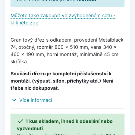
Můžete také zakoupit ve zvýhodněném setu -
klikněte zde
Granitový dřez s odkapem, provedení Metalblack
74, otočný, rozměr 800 x 510 mm, vana 340 x
460 x 190 mm, horní montáž, minimálně 45 cm
skříňka.
Součástí dřezu je kompletní příslušenství k
montáži. (výpusť, sifon, příchytky atd.) Není
třeba nic dokupovat.
expand_more
Více informací

1 kus skladem, ihned k odeslání nebo
vyzvednutí