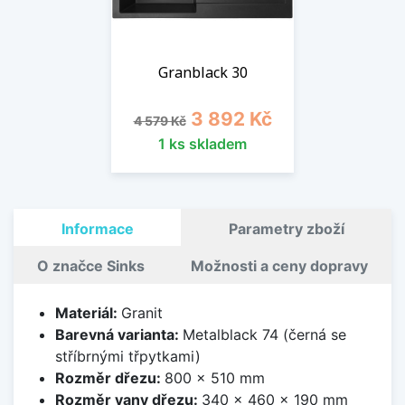
Granblack 30
Běžná cena
Cena
3 892 Kč
4 579 Kč
1 ks skladem
Informace
Parametry zboží
O značce Sinks
Možnosti a ceny dopravy
Materiál:
Granit
Barevná varianta:
Metalblack 74 (černá se
stříbrnými třpytkami)
Rozměr dřezu:
800 x 510 mm
Rozměr vany dřezu:
340 x 460 x 190 mm