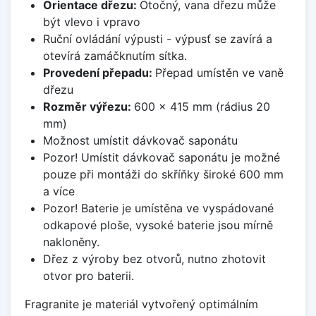
Orientace dřezu:
Otočný, vana dřezu může
být vlevo i vpravo
Ruční ovládání výpusti - výpusť se zavírá a
otevírá zamáčknutím sítka.
Provedení přepadu:
Přepad umístěn ve vaně
dřezu
Rozměr výřezu:
600 x 415 mm (rádius 20
mm)
Možnost umístit dávkovač saponátu
Pozor! Umístit dávkovač saponátu je možné
pouze při montáži do skříňky široké 600 mm
a více
Pozor! Baterie je umístěna ve vyspádované
odkapové ploše, vysoké baterie jsou mírně
nakloněny.
Dřez z výroby bez otvorů, nutno zhotovit
otvor pro baterii.
Fragranite je materiál vytvořený optimálním