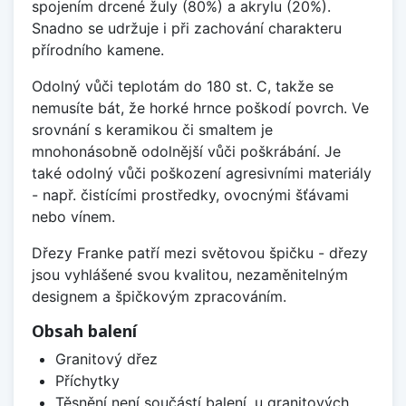
spojením drcené žuly (80%) a akrylu (20%).
Snadno se udržuje i při zachování charakteru
přírodního kamene.
Odolný vůči teplotám do 180 st. C, takže se
nemusíte bát, že horké hrnce poškodí povrch. Ve
srovnání s keramikou či smaltem je
mnohonásobně odolnější vůči poškrábání. Je
také odolný vůči poškození agresivními materiály
- např. čistícími prostředky, ovocnými šťávami
nebo vínem.
Dřezy Franke patří mezi světovou špičku - dřezy
jsou vyhlášené svou kvalitou, nezaměnitelným
designem a špičkovým zpracováním.
Obsah balení
Granitový dřez
Příchytky
Těsnění není součástí balení, u granitových