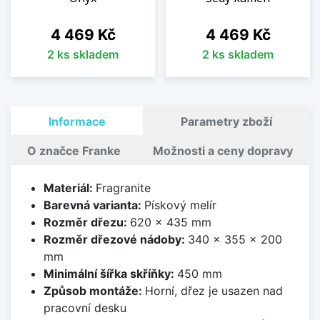
Cena
Cena
4 469 Kč
4 469 Kč
2 ks skladem
2 ks skladem
Informace
Parametry zboží
O značce Franke
Možnosti a ceny dopravy
Materiál:
Fragranite
Barevná varianta:
Pískový melír
Rozměr dřezu:
620 x 435 mm
Rozměr dřezové nádoby:
340 x 355 x 200
mm
Minimální šířka skříňky:
450 mm
Způsob montáže:
Horní, dřez je usazen nad
pracovní desku