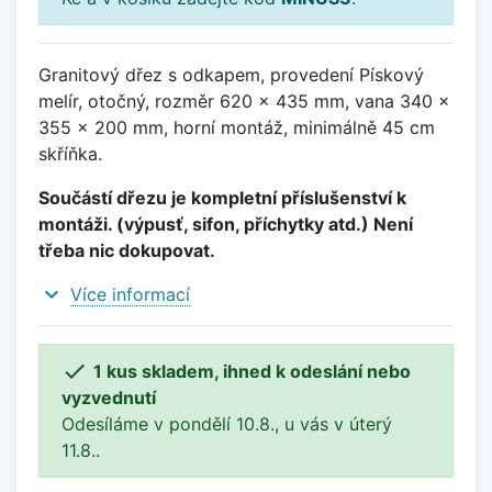
Granitový dřez s odkapem, provedení Pískový
melír, otočný, rozměr 620 x 435 mm, vana 340 x
355 x 200 mm, horní montáž, minimálně 45 cm
skříňka.
Součástí dřezu je kompletní příslušenství k
montáži. (výpusť, sifon, příchytky atd.) Není
třeba nic dokupovat.
expand_more
Více informací

1 kus skladem, ihned k odeslání nebo
vyzvednutí
Odesíláme v pondělí 10.8., u vás v úterý
11.8..