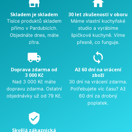
store_mall_directory
home
Skladem je skladem
30 let zkušeností v oboru
Tisíce produktů skladem
Máme vlastní kuchyňské
přímo v Pardubicích.
studio a vyrábíme
Objednáte dnes, máte
špičkové kuchyně. Víme
zítra.
přesně, co funguje.
local_shipping
sync
Doprava zdarma od
Až 60 dní na vrácení
3 000 Kč
zboží
Nad 3 000 Kč máte
30 dní na vrácení zdarma.
dopravu zdarma. Ostatní
Potřebujete víc času? Až
objednávky už od 79 Kč.
60 dní za drobný
poplatek.
verified_user
Skvělá zákaznická