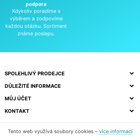
podpora
Kdykoliv poradíme s
výběrem a zodpovíme
každou otázku. Sortiment
známe poslepu.
SPOLEHLIVÝ PRODEJCE
DŮLEŽITÉ INFORMACE
MŮJ ÚČET
KONTAKT
Tento web využívá soubory cookies –
více informací