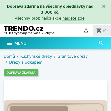
×
Doprava zdarma na všechny objednávky nad
3 000 Kč.
Všechny probíhající akce
najdete zde
.

shopping_cart
(0)
20 let vybavujeme vaše kuchyně
search

MENU
Domů
Kuchyňské dřezy
Granitové dřezy
Dřezy s odkapem
DOPRAVA ZDARMA