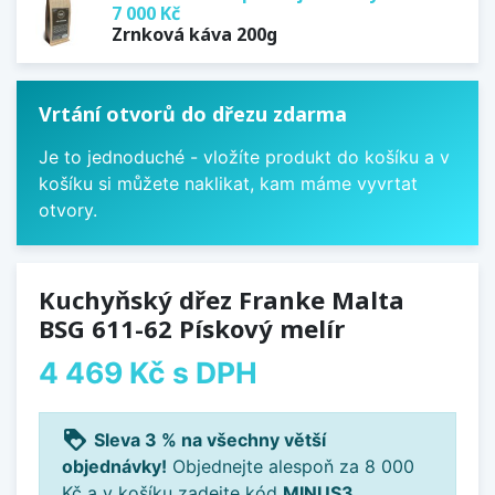
7 000 Kč
Zrnková káva 200g
Vrtání otvorů do dřezu zdarma
Je to jednoduché - vložíte produkt do košíku a v
košíku si můžete naklikat, kam máme vyvrtat
otvory.
Kuchyňský dřez Franke Malta
BSG 611-62 Pískový melír
4 469 Kč
s DPH
loyalty
Sleva 3 % na všechny větší
objednávky!
Objednejte alespoň za 8 000
Kč a v košíku zadejte kód
MINUS3
.