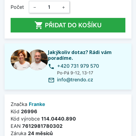
Počet
−
+

PŘIDAT DO KOŠÍKU
Jakýkoliv dotaz? Rádi vám
poradíme.
+420 731 979 570
phone
Po-Pá 9-12, 13-17
info@trendo.cz
mail_outline
Značka
Franke
Kód
26996
Kód výrobce
114.0440.890
EAN
7612981780302
Záruka
24 měsíců