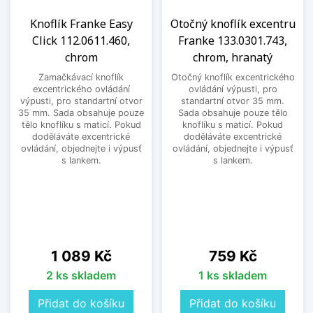
Knoflík Franke Easy
Otočný knoflík excentru
Click 112.0611.460,
Franke 133.0301.743,
chrom
chrom, hranatý
Zamačkávací knoflík
Otočný knoflík excentrického
excentrického ovládání
ovládání výpusti, pro
výpusti, pro standartní otvor
standartní otvor 35 mm.
35 mm. Sada obsahuje pouze
Sada obsahuje pouze tělo
tělo knoflíku s maticí. Pokud
knoflíku s maticí. Pokud
doděláváte excentrické
doděláváte excentrické
ovládání, objednejte i výpusť
ovládání, objednejte i výpusť
s lankem.
s lankem.
Cena
Cena
1 089 Kč
759 Kč
2 ks skladem
1 ks skladem
Přidat do košíku
Přidat do košíku