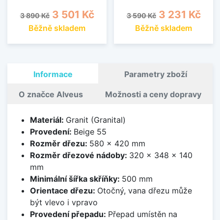
Běžná cena
Cena
Běžná cena
Cena
3 501 Kč
3 231 Kč
3 890 Kč
3 590 Kč
Běžně skladem
Běžně skladem
Informace
Parametry zboží
O značce Alveus
Možnosti a ceny dopravy
Materiál:
Granit (Granital)
Provedení:
Beige 55
Rozměr dřezu:
580 x 420 mm
Rozměr dřezové nádoby:
320 x 348 x 140
mm
Minimální šířka skříňky:
500 mm
Orientace dřezu:
Otočný, vana dřezu může
být vlevo i vpravo
Provedení přepadu:
Přepad umístěn na