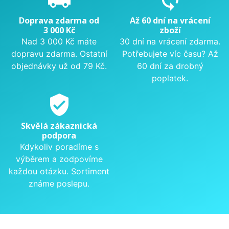
Doprava zdarma od
Až 60 dní na vrácení
3 000 Kč
zboží
Nad 3 000 Kč máte
30 dní na vrácení zdarma.
dopravu zdarma. Ostatní
Potřebujete víc času? Až
objednávky už od 79 Kč.
60 dní za drobný
poplatek.
verified_user
Skvělá zákaznická
podpora
Kdykoliv poradíme s
výběrem a zodpovíme
každou otázku. Sortiment
známe poslepu.