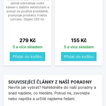
jemně odstraňuje vodní
kámen s dalšími nečistotami a
pokud se používá pravidelně,
poskytuje produktu trvalou
ochranu. Objem 250 ml.
Cena
Cena
279 Kč
155 Kč
5 a více skladem
5 a více skladem
Přidat do košíku
Přidat do košíku
SOUVISEJÍCÍ ČLÁNKY Z NAŠÍ PORADNY
Nevíte jak vybrat? Nahlédněte do naší poradny a
snad najdete, co hledáte. Pokud ne, zavolejte
nebo napište a určitě najdeme řešení.