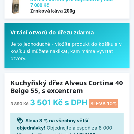
7 000 Kč
Zrnková káva 200g
Vrtání otvorů do dřezu zdarma
Je to jednoduché - vložíte produkt do košíku a v
košíku si můžete naklikat, kam máme vyvrtat
otvory.
Kuchyňský dřez Alveus Cortina 40
Beige 55, s excentrem
3 501 Kč
s DPH
SLEVA 10%
3 890 Kč
loyalty
Sleva 3 % na všechny větší
objednávky!
Objednejte alespoň za 8 000