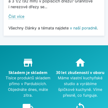
a 3 1/2 (92 mm) v popiscích dřezů? Granitové
i nerezové dřezy se...
Číst více
Všechny články a témata najdete
v naší poradně
.
Proč nakupovat u nás?
store_mall_directory
home
Skladem je skladem
30 let zkušeností v oboru
Tisíce produktů skladem
Máme vlastní kuchyňské
přímo v Pardubicích.
studio a vyrábíme
Objednáte dnes, máte
špičkové kuchyně. Víme
zítra.
přesně, co funguje.
local_shipping
sync