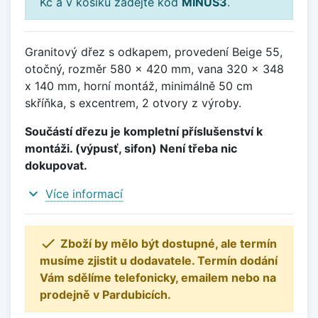
Kč a v košíku zadejte kód
MINUS3
.
Granitový dřez s odkapem, provedení Beige 55,
otočný, rozměr 580 x 420 mm, vana 320 x 348
x 140 mm, horní montáž, minimálně 50 cm
skříňka, s excentrem, 2 otvory z výroby.
Součástí dřezu je kompletní příslušenství k
montáži. (výpusť, sifon) Není třeba nic
dokupovat.
expand_more
Více informací

Zboží by mělo být dostupné, ale termín
musíme zjistit u dodavatele. Termín dodání
Vám sdělíme telefonicky, emailem nebo na
prodejně v Pardubicích.