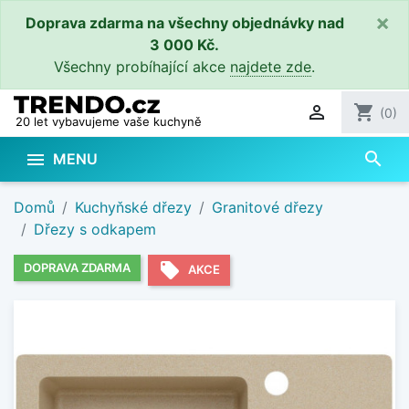
×
Doprava zdarma na všechny objednávky nad
3 000 Kč.
Všechny probíhající akce
najdete zde
.

shopping_cart
(0)
20 let vybavujeme vaše kuchyně
search

MENU
Domů
Kuchyňské dřezy
Granitové dřezy
Dřezy s odkapem
local_offer
DOPRAVA ZDARMA
AKCE