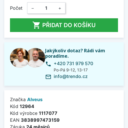
Počet
−
+

PŘIDAT DO KOŠÍKU
Jakýkoliv dotaz? Rádi vám
poradíme.
+420 731 979 570
phone
Po-Pá 9-12, 13-17
info@trendo.cz
mail_outline
Značka
Alveus
Kód
12964
Kód výrobce
1117077
EAN
3838997473159
Záruka
24 měsíců