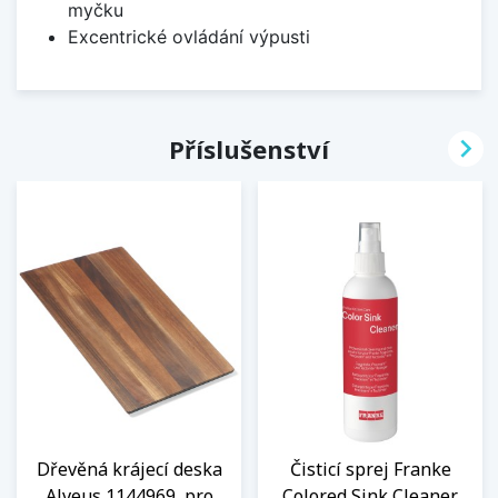
myčku
Excentrické ovládání výpusti

Příslušenství
Dřevěná krájecí deska
Čisticí sprej Franke
Alveus 1144969, pro
Colored Sink Cleaner