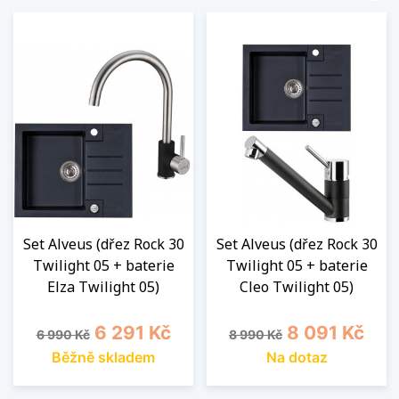
Set Alveus (dřez Rock 30
Set Alveus (dřez Rock 30
Twilight 05 + baterie
Twilight 05 + baterie
Elza Twilight 05)
Cleo Twilight 05)
Běžná cena
Cena
Běžná cena
Cena
6 291 Kč
8 091 Kč
6 990 Kč
8 990 Kč
Běžně skladem
Na dotaz