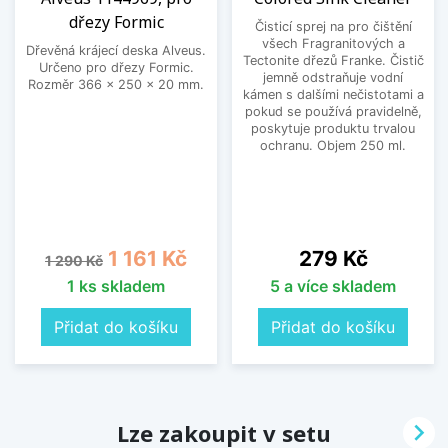
dřezy Formic
Čisticí sprej na pro čištění
všech Fragranitových a
Dřevěná krájecí deska Alveus.
Tectonite dřezů Franke. Čistič
Určeno pro dřezy Formic.
jemně odstraňuje vodní
Rozměr 366 x 250 x 20 mm.
kámen s dalšími nečistotami a
pokud se používá pravidelně,
poskytuje produktu trvalou
ochranu. Objem 250 ml.
Běžná cena
Cena
Cena
1 161 Kč
279 Kč
1 290 Kč
1 ks skladem
5 a více skladem
Přidat do košíku
Přidat do košíku

Lze zakoupit v setu