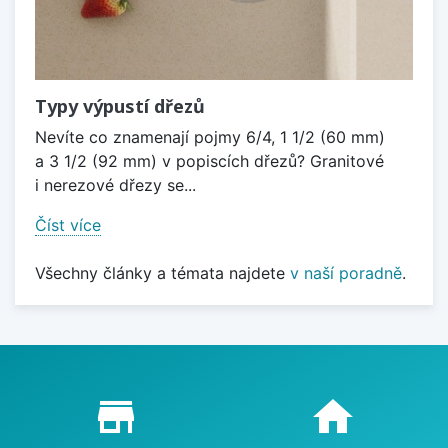
Typy výpustí dřezů
Nevíte co znamenají pojmy 6/4, 1 1/2 (60 mm)
a 3 1/2 (92 mm) v popiscích dřezů? Granitové
i nerezové dřezy se...
Číst více
Všechny články a témata najdete
v naší poradně
.
Proč nakupovat u nás?
store_mall_directory
home