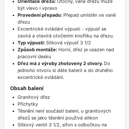
Orientace dřezu:
Otočný, vana dřezu může
být vlevo i vpravo
Provedení přepadu:
Přepad umístěn ve vaně
dřezu
Excentrické ovládání výpusti - výpusť se
zavírá a otevírá otočením knoflíku na dřezu.
Typ výpusti:
Sítková výpusť 3 1/2
Způsob montáže:
Horní, dřez je usazen nad
pracovní desku
Dřez má z výroby zhotoveny 2 otvory.
Do
jednoho otvoru si dáte baterii a do druhého
excentrické ovládání.
Obsah balení
Granitový dřez
Příchytky
Těsnění není součástí balení, u granitových
dřezů se jako těsnění používá silikon
Sítkový ventil 3 1/2, sifon s odbočkou na