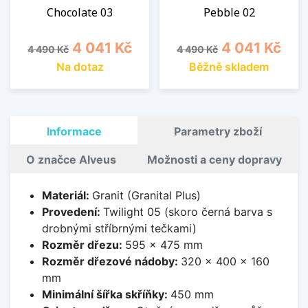
Chocolate 03
Pebble 02
Běžná cena
Cena
Běžná cena
Cena
4 041 Kč
4 041 Kč
4 490 Kč
4 490 Kč
Na dotaz
Běžně skladem
Informace
Parametry zboží
O značce Alveus
Možnosti a ceny dopravy
Materiál:
Granit (Granital Plus)
Provedení:
Twilight 05 (skoro černá barva s
drobnými stříbrnými tečkami)
Rozměr dřezu:
595 x 475 mm
Rozměr dřezové nádoby:
320 x 400 x 160
mm
Minimální šířka skříňky:
450 mm