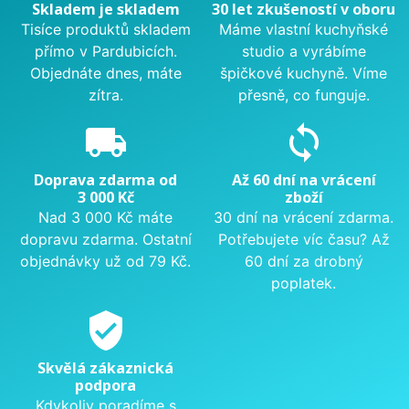
Skladem je skladem
30 let zkušeností v oboru
Tisíce produktů skladem
Máme vlastní kuchyňské
přímo v Pardubicích.
studio a vyrábíme
Objednáte dnes, máte
špičkové kuchyně. Víme
zítra.
přesně, co funguje.
local_shipping
sync
Doprava zdarma od
Až 60 dní na vrácení
3 000 Kč
zboží
Nad 3 000 Kč máte
30 dní na vrácení zdarma.
dopravu zdarma. Ostatní
Potřebujete víc času? Až
objednávky už od 79 Kč.
60 dní za drobný
poplatek.
verified_user
Skvělá zákaznická
podpora
Kdykoliv poradíme s