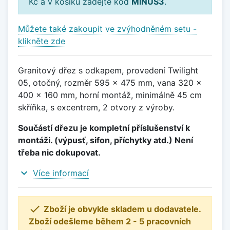
Kč a v košíku zadejte kód
MINUS3
.
Můžete také zakoupit ve zvýhodněném setu -
klikněte zde
Granitový dřez s odkapem, provedení Twilight
05, otočný, rozměr 595 x 475 mm, vana 320 x
400 x 160 mm, horní montáž, minimálně 45 cm
skříňka, s excentrem, 2 otvory z výroby.
Součástí dřezu je kompletní příslušenství k
montáži. (výpusť, sifon, příchytky atd.) Není
třeba nic dokupovat.
expand_more
Více informací

Zboží je obvykle skladem u dodavatele.
Zboží odešleme během 2 - 5 pracovních