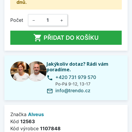
dnů.
Počet
−
+

PŘIDAT DO KOŠÍKU
Jakýkoliv dotaz? Rádi vám
poradíme.
+420 731 979 570
phone
Po-Pá 9-12, 13-17
info@trendo.cz
mail_outline
Značka
Alveus
Kód
12563
Kód výrobce
1107848