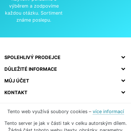
výběrem a zodpovíme
každou otázku. Sortiment
známe poslepu.
SPOLEHLIVÝ PRODEJCE
DŮLEŽITÉ INFORMACE
MŮJ ÚČET
KONTAKT
Tento web využívá soubory cookies –
více informací
Tento server je jak v části tak v celku autorským dílem.
Žádná část tohoto webu (texty, obrázky, parametry,