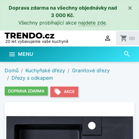
×
Doprava zdarma na všechny objednávky nad
3 000 Kč.
Všechny probíhající akce
najdete zde
.

shopping_cart
(0)
20 let vybavujeme vaše kuchyně
search

MENU
Domů
Kuchyňské dřezy
Granitové dřezy
Dřezy s odkapem
local_offer
DOPRAVA ZDARMA
AKCE