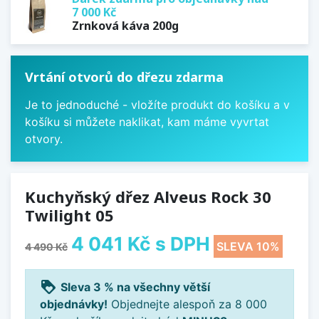
7 000 Kč
Zrnková káva 200g
Vrtání otvorů do dřezu zdarma
Je to jednoduché - vložíte produkt do košíku a v
košíku si můžete naklikat, kam máme vyvrtat
otvory.
Kuchyňský dřez Alveus Rock 30
Twilight 05
4 041 Kč
s DPH
SLEVA 10%
4 490 Kč
loyalty
Sleva 3 % na všechny větší
objednávky!
Objednejte alespoň za 8 000