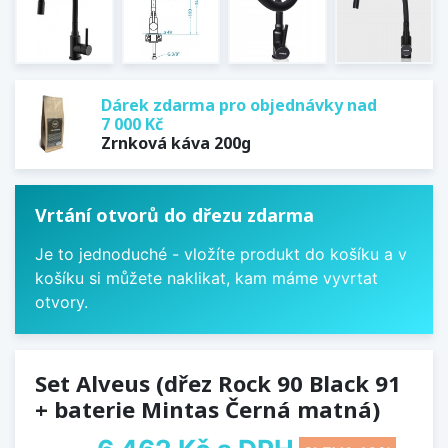
Dárek zdarma pro objednávky nad
7 000 Kč
Zrnková káva 200g
Vrtání otvorů do dřezu zdarma
Je to jednoduché - vložíte produkt do košíku a v
košíku si můžete naklikat, kam máme vyvrtat
otvory.
Set Alveus (dřez Rock 90 Black 91
+ baterie Mintas Černá matná)