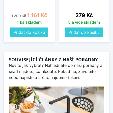
Běžná cena
Cena
Cena
1 161 Kč
279 Kč
1 290 Kč
1 ks skladem
5 a více skladem
Přidat do košíku
Přidat do košíku
SOUVISEJÍCÍ ČLÁNKY Z NAŠÍ PORADNY
Nevíte jak vybrat? Nahlédněte do naší poradny a
snad najdete, co hledáte. Pokud ne, zavolejte
nebo napište a určitě najdeme řešení.