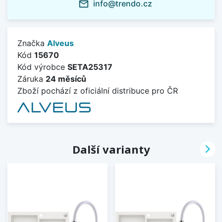
info@trendo.cz
mail_outline
Značka
Alveus
Kód
15670
Kód výrobce
SETA25317
Záruka
24 měsíců
Zboží pochází z oficiální distribuce pro ČR

Další varianty