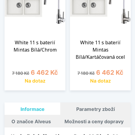
White 11 s baterií
White 11 s baterií
Mintas Bílá/Chrom
Mintas
Bílá/Kartáčovaná ocel
Běžná cena
Cena
Běžná cena
Cena
6 462 Kč
6 462 Kč
7 180 Kč
7 180 Kč
Na dotaz
Na dotaz
Informace
Parametry zboží
O značce Alveus
Možnosti a ceny dopravy