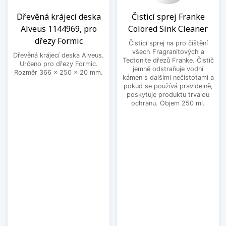
Dřevěná krájecí deska
Čisticí sprej Franke
Alveus 1144969, pro
Colored Sink Cleaner
dřezy Formic
Čisticí sprej na pro čištění
všech Fragranitových a
Dřevěná krájecí deska Alveus.
Tectonite dřezů Franke. Čistič
Určeno pro dřezy Formic.
jemně odstraňuje vodní
Rozměr 366 x 250 x 20 mm.
kámen s dalšími nečistotami a
pokud se používá pravidelně,
poskytuje produktu trvalou
ochranu. Objem 250 ml.