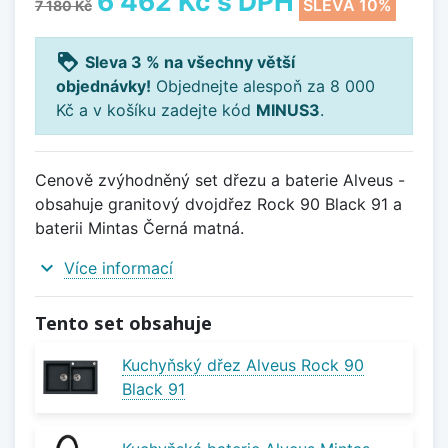
6 462 Kč
s DPH
SLEVA 10%
7 180 Kč
loyalty
Sleva 3 % na všechny větší
objednávky!
Objednejte alespoň za 8 000
Kč a v košíku zadejte kód
MINUS3
.
Cenově zvýhodněný set dřezu a baterie Alveus -
obsahuje granitový dvojdřez Rock 90 Black 91 a
baterii Mintas Černá matná.
expand_more
Více informací
Tento set obsahuje
Kuchyňský dřez Alveus Rock 90
Black 91