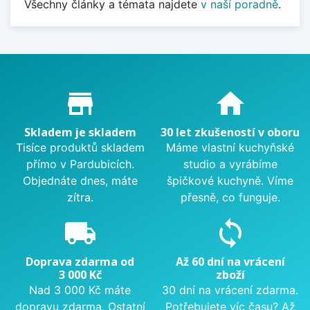
Všechny články a témata najdete
v naší poradně
.
Proč nakupovat u nás?
store_mall_directory
home
Skladem je skladem
30 let zkušeností v oboru
Tisíce produktů skladem
Máme vlastní kuchyňské
přímo v Pardubicích.
studio a vyrábíme
Objednáte dnes, máte
špičkové kuchyně. Víme
zítra.
přesně, co funguje.
local_shipping
sync
Doprava zdarma od
Až 60 dní na vrácení
3 000 Kč
zboží
Nad 3 000 Kč máte
30 dní na vrácení zdarma.
dopravu zdarma. Ostatní
Potřebujete víc času? Až