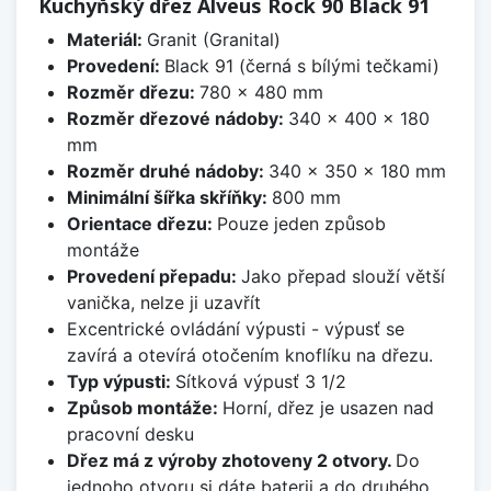
Kuchyňský dřez Alveus Rock 90 Black 91
Materiál:
Granit (Granital)
Provedení:
Black 91 (černá s bílými tečkami)
Rozměr dřezu:
780 x 480 mm
Rozměr dřezové nádoby:
340 x 400 x 180
mm
Rozměr druhé nádoby:
340 x 350 x 180 mm
Minimální šířka skříňky:
800 mm
Orientace dřezu:
Pouze jeden způsob
montáže
Provedení přepadu:
Jako přepad slouží větší
vanička, nelze ji uzavřít
Excentrické ovládání výpusti - výpusť se
zavírá a otevírá otočením knoflíku na dřezu.
Typ výpusti:
Sítková výpusť 3 1/2
Způsob montáže:
Horní, dřez je usazen nad
pracovní desku
Dřez má z výroby zhotoveny 2 otvory.
Do
jednoho otvoru si dáte baterii a do druhého