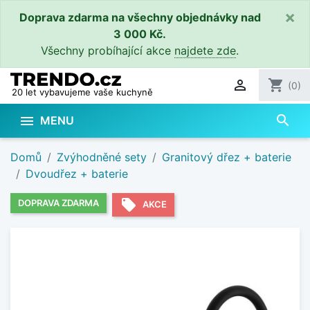
×
Doprava zdarma na všechny objednávky nad
3 000 Kč.
Všechny probíhající akce
najdete zde
.

shopping_cart
(0)
20 let vybavujeme vaše kuchyně
search

MENU
Domů
Zvýhodněné sety
Granitový dřez + baterie
Dvoudřez + baterie
local_offer
DOPRAVA ZDARMA
AKCE