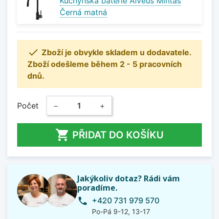
Kuchyňská baterie Alveus Mintas
Černá matná

Zboží je obvykle skladem u dodavatele.
Zboží odešleme během 2 - 5 pracovních
dnů.
Počet
−
+

PŘIDAT DO KOŠÍKU
Jakýkoliv dotaz? Rádi vám
poradíme.
+420 731 979 570
phone
Po-Pá 9-12, 13-17