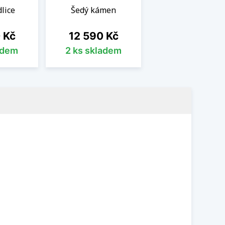
lice
Šedý kámen
Cena
 Kč
12 590 Kč
adem
2 ks skladem