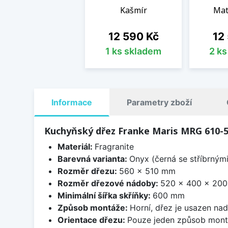
Kašmír
Mat
Cena
Cen
12 590 Kč
12
1 ks skladem
2 k
Informace
Parametry zboží
Kuchyňský dřez Franke Maris MRG 610-
Materiál:
Fragranite
Barevná varianta:
Onyx (černá se stříbrným
Rozměr dřezu:
560 x 510 mm
Rozměr dřezové nádoby:
520 x 400 x 20
Minimální šířka skříňky:
600 mm
Způsob montáže:
Horní, dřez je usazen na
Orientace dřezu:
Pouze jeden způsob mon