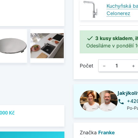
Kuchyňská b
Celonerez

3 kusy skladem, i
Odesíláme v pondělí 10.
Počet
−
+
Jakýkol
+420
phone
Po-Pá
000 Kč
Značka
Franke