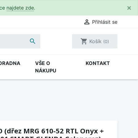
×
kce
najdete zde
.

Přihlásit se

shopping_cart
Košík
(0)
ORADNA
VŠE O
KONTAKT
NÁKUPU
O (dřez MRG 610-52 RTL Onyx +