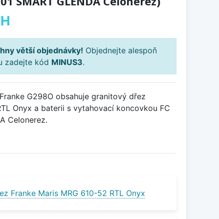
.501 SMART GLENDA Celonerez)
PH
hny větší objednávky!
Objednejte alespoň
ku zadejte kód
MINUS3
.
Franke G298O obsahuje granitový dřez
TL Onyx a baterii s vytahovací koncovkou FC
 Celonerez.
ez Franke Maris MRG 610-52 RTL Onyx