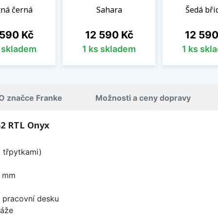
ná černá
Sahara
Šedá břid
a
Cena
Cena
 590 Kč
12 590 Kč
12 590
s skladem
1 ks skladem
1 ks skl
O značce Franke
Možnosti a ceny dopravy
52 RTL Onyx
i třpytkami)
0 mm
d pracovní desku
táže