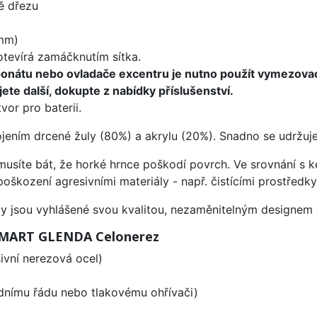
ě dřezu
mm)
 otevírá zamáčknutím sítka.
ponátu nebo ovladače excentru je nutno použít vymezova
ete další, dokupte z nabídky příslušenství.
vor pro baterii.
ojením drcené žuly (80%) a akrylu (20%). Snadno se udržuje
emusíte bát, že horké hrnce poškodí povrch. Ve srovnání s
poškození agresivními materiály - např. čistícími prostřed
ezy jsou vyhlášené svou kvalitou, nezaměnitelným designe
 SMART GLENDA Celonerez
vní nerezová ocel)
odnímu řádu nebo tlakovému ohřívači)