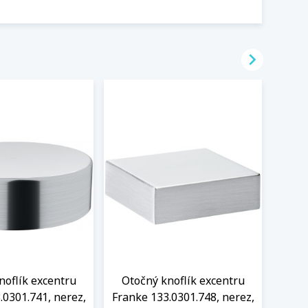

noflík excentru
Otočný knoflík excentru
Oto
.0301.741, nerez,
Franke 133.0301.748, nerez,
Frank