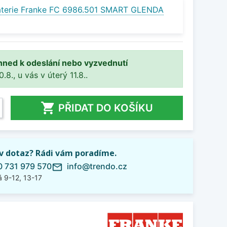
aterie Franke FC 6986.501 SMART GLENDA
hned k odeslání nebo vyzvednutí
8., u vás v úterý 11.8..

PŘIDAT DO KOŠÍKU
iv dotaz? Rádi vám poradíme.
 731 979 570
info@trendo.cz
mail_outline
 9-12, 13-17