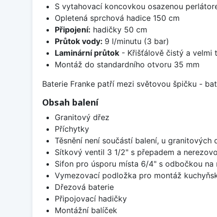
S vytahovací koncovkou osazenou perláto
Opletená sprchová hadice 150 cm
Připojení:
hadičky 50 cm
Průtok vody:
9 l/minutu (3 bar)
Laminární průtok
- Křišťálově čistý a velmi
Montáž do standardního otvoru 35 mm
Baterie Franke patří mezi světovou špičku - b
Obsah balení
Granitový dřez
Příchytky
Těsnění není součástí balení, u granitových 
Sítkový ventil 3 1/2" s přepadem a nerezov
Sifon pro úsporu místa 6/4" s odbočkou na
Vymezovací podložka pro montáž kuchyňsk
Dřezová baterie
Připojovací hadičky
Montážní balíček