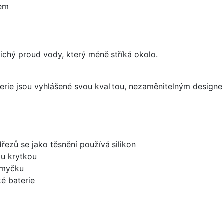
rem
 tichý proud vody, který méně stříká okolo.
aterie jsou vyhlášené svou kvalitou, nezaměnitelným desig
dřezů se jako těsnění používá silikon
ou krytkou
 myčku
é baterie