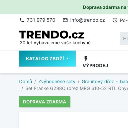
Doprava zdarma na 
731 979 570
info@trendo.cz
Po-
phone
mail_outline
access_time
20 let vybavujeme vaše kuchyně
flash_on
KATALOG ZBOŽÍ
VÝPRODEJ
Domů
Zvýhodněné sety
Granitový dřez + bat
Set Franke G298O (dřez MRG 610-52 RTL Ony
DOPRAVA ZDARMA