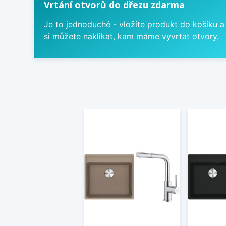
Vrtání otvorů do dřezu zdarma
Je to jednoduché - vložíte produkt do košíku a
si můžete naklikat, kam máme vyvrtat otvory.