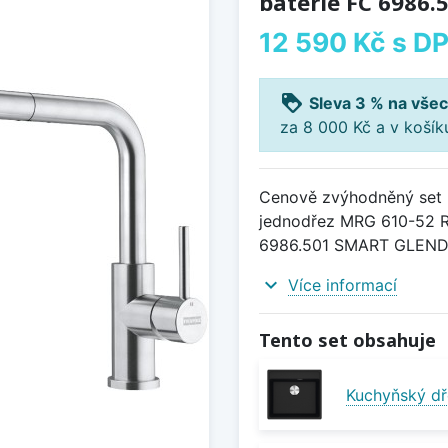
baterie FC 6986
12 590 Kč
s D
loyalty
Sleva 3 % na všec
za 8 000 Kč a v koší
Cenově zvýhodněný set 
jednodřez MRG 610-52 R
6986.501 SMART GLENDA
expand_more
Více informací
Tento set obsahuje
Kuchyňský dř