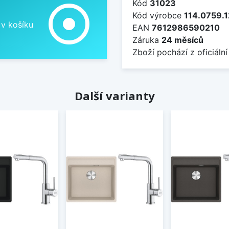
Kód
31023
adjust
Kód výrobce
114.0759.
 v košíku
EAN
7612986590210
Záruka
24 měsíců
Zboží pochází z oficiální
Další varianty