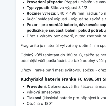
Provedení přepadu:
Přepad umístěn ve van
Typ výpusti:
Sítková výpusť 3 1/2
Rozměr výřezu:
540 x 498 mm (rádius 15 
Ruční ovládání výpusti - výpusť se zavírá a
Pozor - pro montáž baterie, dávkovače sa
podložka je součástí balení, pokud potřebuj
Dřez z výroby bez otvorů, nutno zhotovit ot
Fragranite je materiál vytvořený optimálním sp
Odolný vůči teplotám do 180 st. C, takže se n
odolnější vůči poškrábání. Je také odolný vůči 
Dřezy Franke patří mezi světovou špičku - dř
Kuchyňská baterie Franke FC 6986.501
Provedení:
Celonerezová (kartáčovaná masi
Páková směšovací
Tlaková
(klasická baterie pro připojení k v
Otočná o 180°