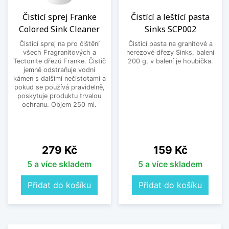
Čisticí sprej Franke
Čistící a leštící pasta
Colored Sink Cleaner
Sinks SCP002
Čisticí sprej na pro čištění
Čistící pasta na granitové a
všech Fragranitových a
nerezové dřezy Sinks, balení
Tectonite dřezů Franke. Čistič
200 g, v balení je houbička.
jemně odstraňuje vodní
kámen s dalšími nečistotami a
pokud se používá pravidelně,
poskytuje produktu trvalou
ochranu. Objem 250 ml.
Cena
Cena
279 Kč
159 Kč
5 a více skladem
5 a více skladem
Přidat do košíku
Přidat do košíku