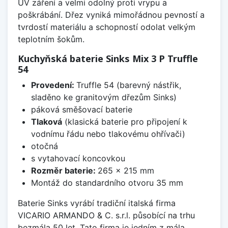
UV záření a velmi odolný proti vrypu a
poškrábání. Dřez vyniká mimořádnou pevností a
tvrdostí materiálu a schopností odolat velkým
teplotním šokům.
Kuchyňská baterie Sinks Mix 3 P Truffle
54
Provedení:
Truffle 54 (barevný nástřik,
sladěno ke granitovým dřezům Sinks)
páková směšovací baterie
Tlaková
(klasická baterie pro připojení k
vodnímu řádu nebo tlakovému ohřívači)
otočná
s vytahovací koncovkou
Rozměr baterie:
265 x 215 mm
Montáž do standardního otvoru 35 mm
Baterie Sinks vyrábí tradiční italská firma
VICARIO ARMANDO & C. s.r.l. působící na trhu
bezmála 50 let. Tato firma je jedním z mála