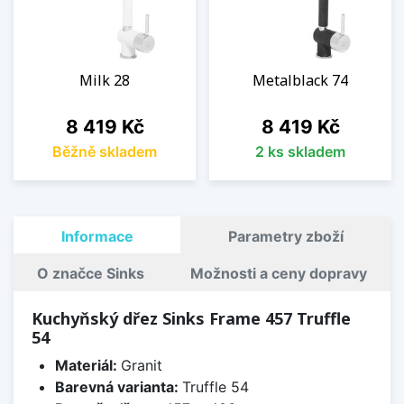
Milk 28
Metalblack 74
Cena
Cena
8 419 Kč
8 419 Kč
Běžně skladem
2 ks skladem
Informace
Parametry zboží
O značce Sinks
Možnosti a ceny dopravy
Kuchyňský dřez Sinks Frame 457 Truffle
54
Materiál:
Granit
Barevná varianta:
Truffle 54