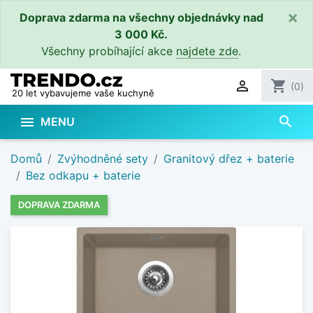
×
Doprava zdarma na všechny objednávky nad
3 000 Kč.
Všechny probíhající akce
najdete zde
.

shopping_cart
(0)
20 let vybavujeme vaše kuchyně
search

MENU
Domů
Zvýhodněné sety
Granitový dřez + baterie
Bez odkapu + baterie
DOPRAVA ZDARMA