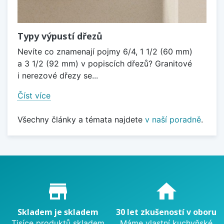
Typy výpustí dřezů
Nevíte co znamenají pojmy 6/4, 1 1/2 (60 mm)
a 3 1/2 (92 mm) v popiscích dřezů? Granitové
i nerezové dřezy se...
Číst více
Všechny články a témata najdete
v naší poradně
.
Proč nakupovat u nás?
store_mall_directory
home
Skladem je skladem
30 let zkušeností v oboru
Tisíce produktů skladem
Máme vlastní kuchyňské