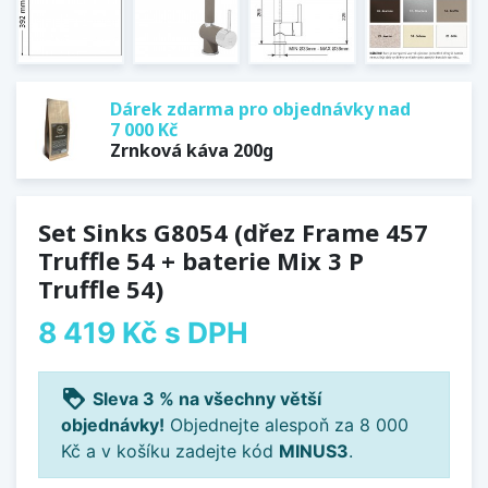
Dárek zdarma pro objednávky nad
7 000 Kč
Zrnková káva 200g
Set Sinks G8054 (dřez Frame 457
Truffle 54 + baterie Mix 3 P
Truffle 54)
8 419 Kč
s DPH
loyalty
Sleva 3 % na všechny větší
objednávky!
Objednejte alespoň za 8 000
Kč a v košíku zadejte kód
MINUS3
.