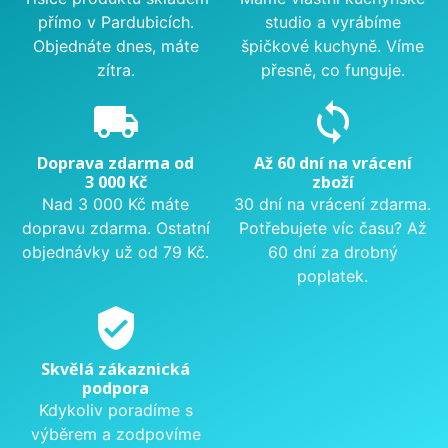
přímo v Pardubicích.
studio a vyrábíme
Objednáte dnes, máte
špičkové kuchyně. Víme
zítra.
přesně, co funguje.
local_shipping
sync
Doprava zdarma od
Až 60 dní na vrácení
3 000 Kč
zboží
Nad 3 000 Kč máte
30 dní na vrácení zdarma.
dopravu zdarma. Ostatní
Potřebujete víc času? Až
objednávky už od 79 Kč.
60 dní za drobný
poplatek.
verified_user
Skvělá zákaznická
podpora
Kdykoliv poradíme s
výběrem a zodpovíme