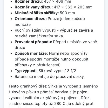
Rozměr dřezu:
457 x 406 mm
Rozměr vany dřezu:
417 x 363 x 203 mm
Minimální šířka skříňky:
500 mm
Orientace dřezu:
Pouze jeden způsob
montáže
Ruční ovládání výpusti - výpusť se zavírá a
otevírá zamáčknutím sítka.
Provedení přepadu:
Přepad umístěn ve vaně
dřezu
Způsob montáže:
Horní nebo spodní (v
případě spodní montáže nutno dokoupit
příchytky z příslušenství)
Typ výpusti:
Sítková výpusť 3 1/2
Baterie se montuje do pracovní desky.
Tento granitový dřez Sinks je vyroben z jemného
žulového písku s příměsí barviva a je pojen
vysoce kvalitním akrylátovým pojivem. Dřez
snadno snese teploty až 280 C, je odolný proti