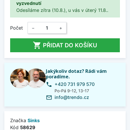
vyzvednutí
Odesíláme zítra (10.8.), u vás v úterý 11.8..
Počet
−
+

PŘIDAT DO KOŠÍKU
Jakýkoliv dotaz? Rádi vám
poradíme.
+420 731 979 570
phone
Po-Pá 9-12, 13-17
info@trendo.cz
mail_outline
Značka
Sinks
Kód
58629