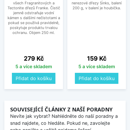
všech Fragranitových a
nerezové dřezy Sinks, balení
Tectonite dřezů Franke. Čistič
200 g, v balení je houbička.
jemně odstraňuje vodní
kámen s dalšími nečistotami a
pokud se používá pravidelně,
poskytuje produktu trvalou
ochranu. Objem 250 ml.
Cena
Cena
279 Kč
159 Kč
5 a více skladem
5 a více skladem
Přidat do košíku
Přidat do košíku
SOUVISEJÍCÍ ČLÁNKY Z NAŠÍ PORADNY
Nevíte jak vybrat? Nahlédněte do naší poradny a
snad najdete, co hledáte. Pokud ne, zavolejte