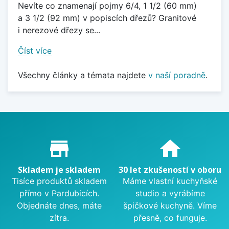
Nevíte co znamenají pojmy 6/4, 1 1/2 (60 mm)
a 3 1/2 (92 mm) v popiscích dřezů? Granitové
i nerezové dřezy se...
Číst více
Všechny články a témata najdete
v naší poradně
.
Proč nakupovat u nás?
store_mall_directory
home
Skladem je skladem
30 let zkušeností v oboru
Tisíce produktů skladem
Máme vlastní kuchyňské
přímo v Pardubicích.
studio a vyrábíme
Objednáte dnes, máte
špičkové kuchyně. Víme
zítra.
přesně, co funguje.