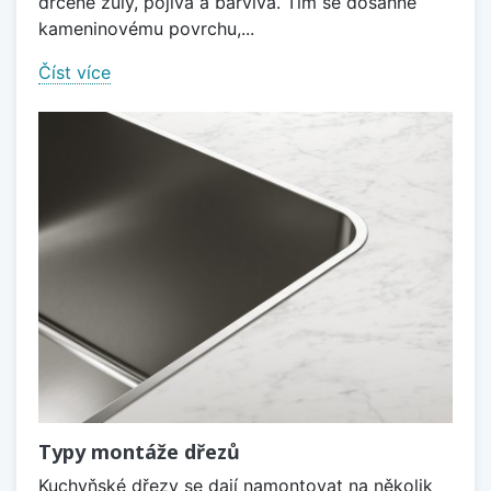
drcené žuly, pojiva a barviva. Tím se dosáhne
kameninovému povrchu,...
Číst více
Typy montáže dřezů
Kuchyňské dřezy se dají namontovat na několik