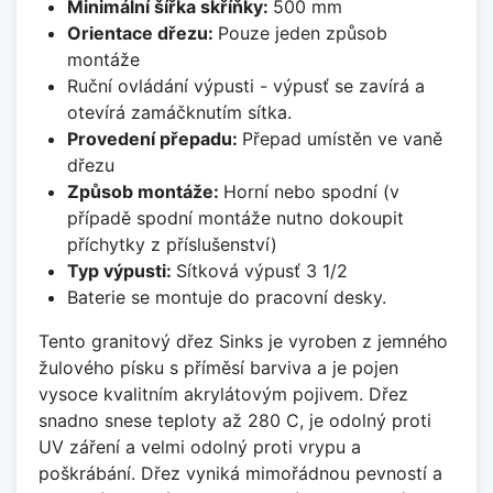
Minimální šířka skříňky:
500 mm
Orientace dřezu:
Pouze jeden způsob
montáže
Ruční ovládání výpusti - výpusť se zavírá a
otevírá zamáčknutím sítka.
Provedení přepadu:
Přepad umístěn ve vaně
dřezu
Způsob montáže:
Horní nebo spodní (v
případě spodní montáže nutno dokoupit
příchytky z příslušenství)
Typ výpusti:
Sítková výpusť 3 1/2
Baterie se montuje do pracovní desky.
Tento granitový dřez Sinks je vyroben z jemného
žulového písku s příměsí barviva a je pojen
vysoce kvalitním akrylátovým pojivem. Dřez
snadno snese teploty až 280 C, je odolný proti
UV záření a velmi odolný proti vrypu a
poškrábání. Dřez vyniká mimořádnou pevností a