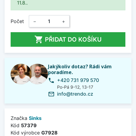
11.8..
Počet
−
+

PŘIDAT DO KOŠÍKU
Jakýkoliv dotaz? Rádi vám
poradíme.
+420 731 979 570
phone
Po-Pá 9-12, 13-17
info@trendo.cz
mail_outline
Značka
Sinks
Kód
57379
Kód výrobce
G7928