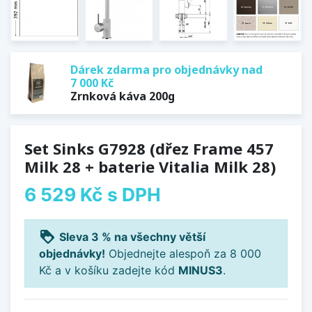
Dárek zdarma pro objednávky nad
7 000 Kč
Zrnková káva 200g
Set Sinks G7928 (dřez Frame 457
Milk 28 + baterie Vitalia Milk 28)
6 529 Kč
s DPH
loyalty
Sleva 3 % na všechny větší
objednávky!
Objednejte alespoň za 8 000
Kč a v košíku zadejte kód
MINUS3
.