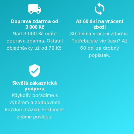
local_shipping
sync
Doprava zdarma od
Až 60 dní na vrácení
3 000 Kč
zboží
Nad 3 000 Kč máte
30 dní na vrácení zdarma.
dopravu zdarma. Ostatní
Potřebujete víc času? Až
objednávky už od 79 Kč.
60 dní za drobný
poplatek.
verified_user
Skvělá zákaznická
podpora
Kdykoliv poradíme s
výběrem a zodpovíme
každou otázku. Sortiment
známe poslepu.