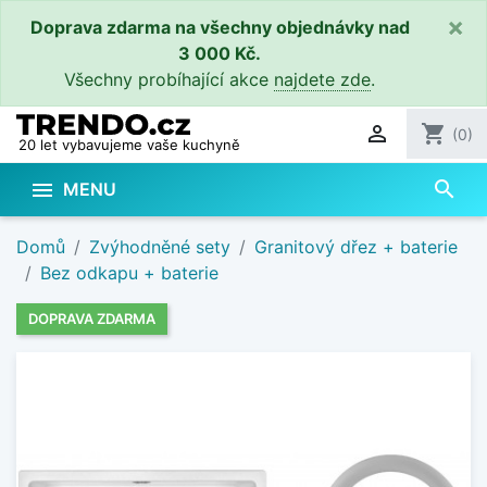
×
Doprava zdarma na všechny objednávky nad
3 000 Kč.
Všechny probíhající akce
najdete zde
.

shopping_cart
(0)
20 let vybavujeme vaše kuchyně
search

MENU
Domů
Zvýhodněné sety
Granitový dřez + baterie
Bez odkapu + baterie
DOPRAVA ZDARMA