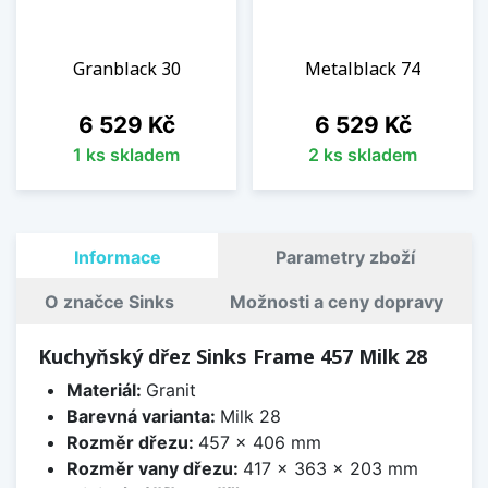
Granblack 30
Metalblack 74
Cena
Cena
6 529 Kč
6 529 Kč
1 ks skladem
2 ks skladem
Informace
Parametry zboží
O značce Sinks
Možnosti a ceny dopravy
Kuchyňský dřez Sinks Frame 457 Milk 28
Materiál:
Granit
Barevná varianta:
Milk 28
Rozměr dřezu:
457 x 406 mm
Rozměr vany dřezu:
417 x 363 x 203 mm