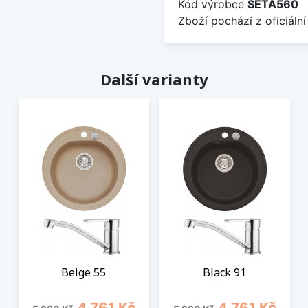
Kód výrobce
SETA560
Zboží pochází z oficiální
Další varianty
Beige 55
Black 91
Běžná cena
Cena
Běžná cena
Cena
4 761 Kč
4 761 Kč