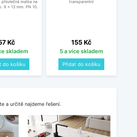
 převlečná matka na
transparentní
. 9 x 13 mm. PN 10.
Cena
Cena
57 Kč
155 Kč
íce skladem
5 a více skladem
t do košíku
Přidat do košíku
e a určitě najdeme řešení.