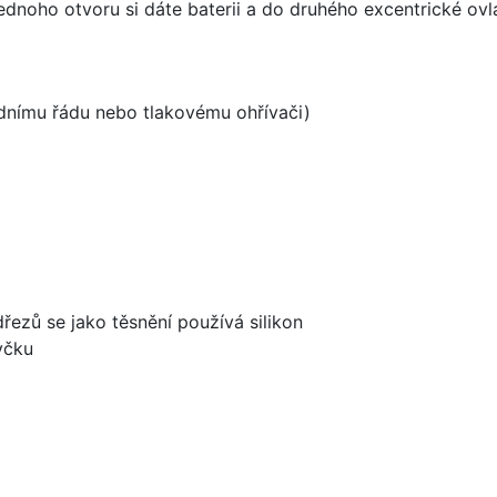
ednoho otvoru si dáte baterii a do druhého excentrické ovl
odnímu řádu nebo tlakovému ohřívači)
dřezů se jako těsnění používá silikon
yčku