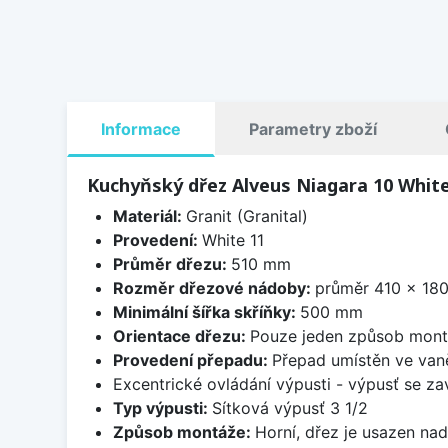
Informace
Parametry zboží
Kuchyňský dřez Alveus Niagara 10 White
Materiál:
Granit (Granital)
Provedení:
White 11
Průměr dřezu:
510 mm
Rozměr dřezové nádoby:
průměr 410 x 18
Minimální šířka skříňky:
500 mm
Orientace dřezu:
Pouze jeden způsob mon
Provedení přepadu:
Přepad umístěn ve van
Excentrické ovládání výpusti - výpusť se zav
Typ výpusti:
Sítková výpusť 3 1/2
Způsob montáže:
Horní, dřez je usazen na