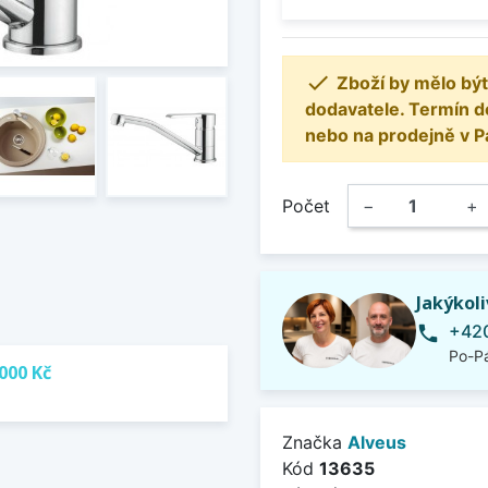

Zboží by mělo být
dodavatele. Termín d
nebo na prodejně v P
Počet
−
+
Jakýkol
+420
phone
Po-Pá
000 Kč
Značka
Alveus
Kód
13635