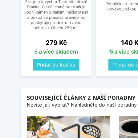
Fragranitových a Tectonite dřezů
Roháček s filtrem
Franke. Čistič jemně odstraňuje
kovovou pákou 1
vodní kámen s dalšími nečistotami
a pokud se používá pravidelně,
poskytuje produktu trvalou
ochranu. Objem 250 ml.
Cena
Cena
279 Kč
140 
5 a více skladem
5 a více s
Přidat do košíku
Přidat do 
SOUVISEJÍCÍ ČLÁNKY Z NAŠÍ PORADNY
Nevíte jak vybrat? Nahlédněte do naší poradny 