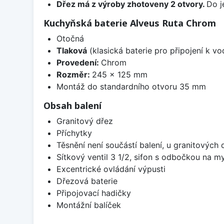
Dřez má z výroby zhotoveny 2 otvory.
Do j
Kuchyňská baterie Alveus Ruta Chrom
Otočná
Tlaková
(klasická baterie pro připojení k v
Provedení:
Chrom
Rozměr:
245 x 125 mm
Montáž do standardního otvoru 35 mm
Obsah balení
Granitový dřez
Příchytky
Těsnění není součástí balení, u granitových 
Sítkový ventil 3 1/2, sifon s odbočkou na m
Excentrické ovládání výpusti
Dřezová baterie
Připojovací hadičky
Montážní balíček