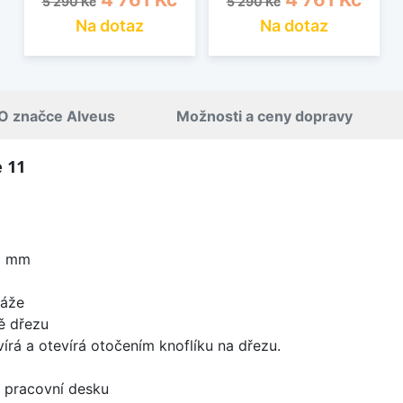
5 290 Kč
5 290 Kč
Na dotaz
Na dotaz
O značce Alveus
Možnosti a ceny dopravy
 11
0 mm
táže
ě dřezu
írá a otevírá otočením knoflíku na dřezu.
d pracovní desku