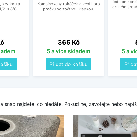
jednom konci
, krytkou a
Kombinovaný roháček a ventil pro
druhém šroub
/2 x 3/8.
pračku se zpětnou klapkou.
Cena
Kč
365 Kč
kladem
5 a více skladem
5 a v
košíku
Přidat do košíku
Přida
a snad najdete, co hledáte. Pokud ne, zavolejte nebo napišt