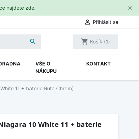
×
kce
najdete zde
.

Přihlásit se

shopping_cart
Košík
(0)
ORADNA
VŠE O
KONTAKT
NÁKUPU
 White 11 + baterie Ruta Chrom)
 Niagara 10 White 11 + baterie