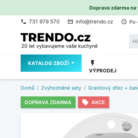
Doprava zdarma na 
731 979 570
info@trendo.cz
Po-
phone
mail_outline
access_time
20 let vybavujeme vaše kuchyně
flash_on
KATALOG ZBOŽÍ
VÝPRODEJ
Domů
Zvýhodněné sety
Granitový dřez + bat
local_offer
DOPRAVA ZDARMA
AKCE