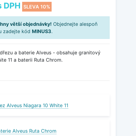
s DPH
SLEVA 10%
hny větší objednávky!
Objednejte alespoň
ku zadejte kód
MINUS3
.
řezu a baterie Alveus - obsahuje granitový
te 11 a baterii Ruta Chrom.
ez Alveus Niagara 10 White 11
terie Alveus Ruta Chrom