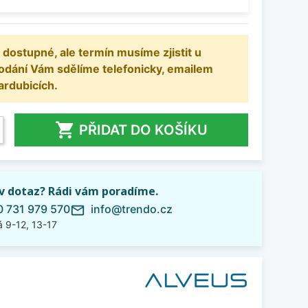
 dostupné, ale termín musíme zjistit u
odání Vám sdělíme telefonicky, emailem
ardubicích.

PŘIDAT DO KOŠÍKU
iv dotaz? Rádi vám poradíme.
 731 979 570
info@trendo.cz
mail_outline
 9-12, 13-17