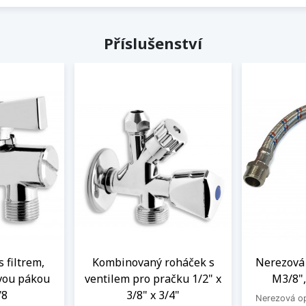
Příslušenství
s filtrem,
Kombinovaný roháček s
Nerezová 
vou pákou
ventilem pro pračku 1/2" x
M3/8",
/8
3/8" x 3/4"
Nerezová op