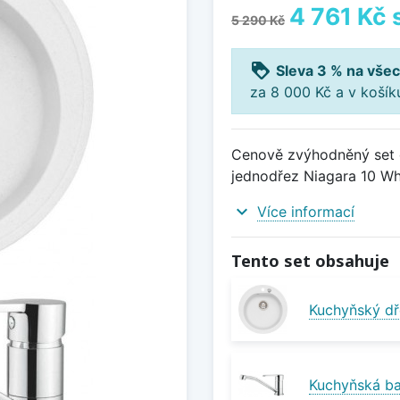
4 761 Kč
5 290 Kč
loyalty
Sleva 3 % na všec
za 8 000 Kč a v koší
Cenově zvýhodněný set d
jednodřez Niagara 10 Whi
expand_more
Více informací
Tento set obsahuje
Kuchyňský dř
Kuchyňská ba