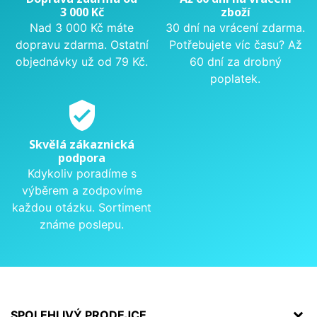
3 000 Kč
zboží
Nad 3 000 Kč máte
30 dní na vrácení zdarma.
dopravu zdarma. Ostatní
Potřebujete víc času? Až
objednávky už od 79 Kč.
60 dní za drobný
poplatek.
verified_user
Skvělá zákaznická
podpora
Kdykoliv poradíme s
výběrem a zodpovíme
každou otázku. Sortiment
známe poslepu.
SPOLEHLIVÝ PRODEJCE