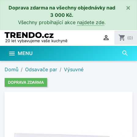
×
Doprava zdarma na všechny objednávky nad
3 000 Kč.
Všechny probíhající akce
najdete zde
.

shopping_cart
(0)
20 let vybavujeme vaše kuchyně
search

MENU
Domů
Odsavače par
Výsuvné
DOPRAVA ZDARMA