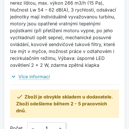
nerez lištou, max. výkon 266 m3/h (15 Pa),
hlučnost Lw 54 – 62 dB(A), 3 rychlosti, odsávací
jednotky mají individuálně vyvažovanou turbínu,
motory jsou opatřené vratnými tepelnými
pojistkami (při přetížení motoru vypne, po jeho
vychladnutí opět sepne), mechanické posuvné
ovládání, kovové sendvičové tukové filtry, které
lze mýt v myčce, možnost práce v odtahovém i
recirkulačním režimu, Výbava: úsporné LED
osvětlení 2 × 2 W, zdarma zpětná klapka
expand_more
Více informací

Zboží je obvykle skladem u dodavatele.
Zboží odešleme během 2 - 5 pracovních
dnů.
Počet
−
+