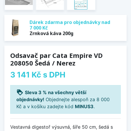
Dárek zdarma pro objednávky nad
7 000 Kč
Zrnková káva 200g
Odsavač par Cata Empire VD
208050 Šedá / Nerez
3 141 Kč
s DPH
loyalty
Sleva 3 % na všechny větší
objednávky!
Objednejte alespoň za 8 000
Kč a v košíku zadejte kód
MINUS3
.
Vestavná digestoř výsuvná, šíře 50 cm, šedá s