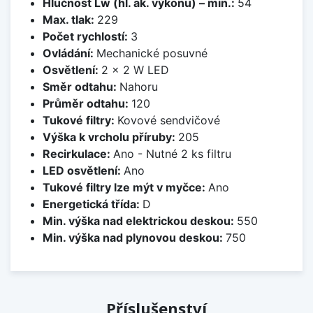
Hlučnost Lw (hl. ak. výkonu) – min.:
54
Max. tlak:
229
Počet rychlostí:
3
Ovládání:
Mechanické posuvné
Osvětlení:
2 × 2 W LED
Směr odtahu:
Nahoru
Průměr odtahu:
120
Tukové filtry:
Kovové sendvičové
Výška k vrcholu příruby:
205
Recirkulace:
Ano - Nutné 2 ks filtru
LED osvětlení:
Ano
Tukové filtry lze mýt v myčce:
Ano
Energetická třída:
D
Min. výška nad elektrickou deskou:
550
Min. výška nad plynovou deskou:
750
Příslušenství