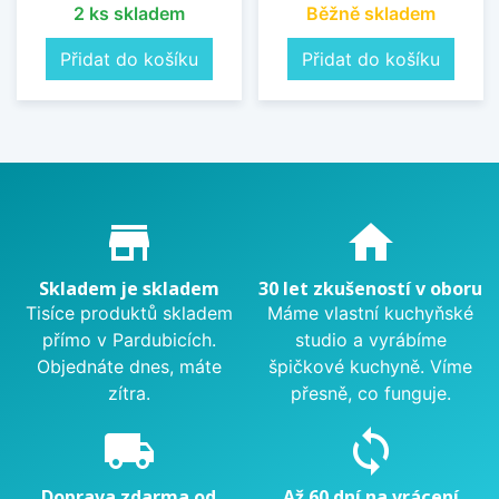
2 ks skladem
Běžně skladem
Přidat do košíku
Přidat do košíku
Proč nakupovat u nás?
store_mall_directory
home
Skladem je skladem
30 let zkušeností v oboru
Tisíce produktů skladem
Máme vlastní kuchyňské
přímo v Pardubicích.
studio a vyrábíme
Objednáte dnes, máte
špičkové kuchyně. Víme
zítra.
přesně, co funguje.
local_shipping
sync
Doprava zdarma od
Až 60 dní na vrácení