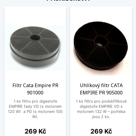
Filtr Cata Empire PR
Uhlíkový filtr CATA
901000
EMPIRE PR 905000
1 ks filtru pro digestoře
1 ks filtru pro podskříňkové
EMPIRE řady VD (s motorem
digestoře EMPIRE VD s
120 W) a PD (s motorem 100
motorem 132 W – potřeba
W).
jsou 2 ks.
Cena
Cena
269 Kč
269 Kč