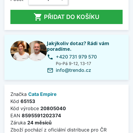

PŘIDAT DO KOŠÍKU
Jakýkoliv dotaz? Rádi vám
poradíme.
+420 731 979 570
phone
Po-Pá 9-12, 13-17
info@trendo.cz
mail_outline
Značka
Cata Empire
Kód
65153
Kód výrobce
20805040
EAN
8595591202374
Záruka
24 měsíců
Zboží pochází z oficiální distribuce pro ČR