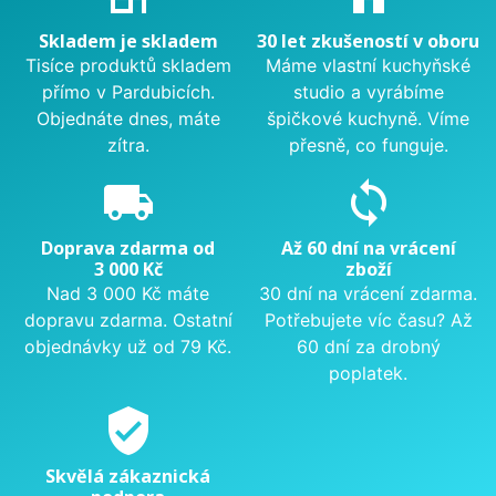
Skladem je skladem
30 let zkušeností v oboru
Tisíce produktů skladem
Máme vlastní kuchyňské
přímo v Pardubicích.
studio a vyrábíme
Objednáte dnes, máte
špičkové kuchyně. Víme
zítra.
přesně, co funguje.
local_shipping
sync
Doprava zdarma od
Až 60 dní na vrácení
3 000 Kč
zboží
Nad 3 000 Kč máte
30 dní na vrácení zdarma.
dopravu zdarma. Ostatní
Potřebujete víc času? Až
objednávky už od 79 Kč.
60 dní za drobný
poplatek.
verified_user
Skvělá zákaznická