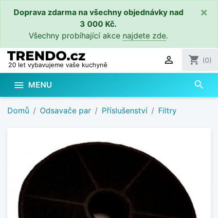
×
Doprava zdarma na všechny objednávky nad
3 000 Kč.
Všechny probíhající akce
najdete zde
.

shopping_cart
(0)
20 let vybavujeme vaše kuchyně
search

MENU
Domů
Odsavače par
Příslušenství
Filtry