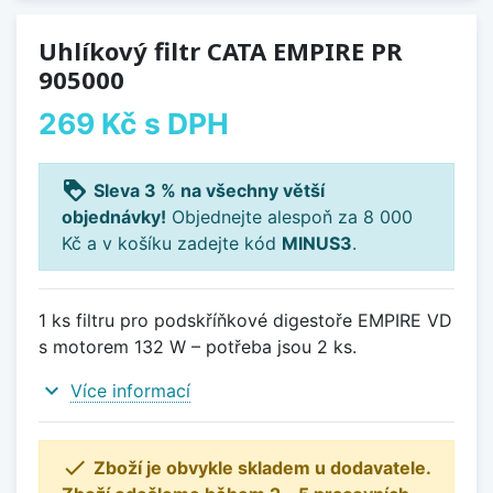
Uhlíkový filtr CATA EMPIRE PR
905000
269 Kč
s DPH
loyalty
Sleva 3 % na všechny větší
objednávky!
Objednejte alespoň za 8 000
Kč a v košíku zadejte kód
MINUS3
.
1 ks filtru pro podskříňkové digestoře EMPIRE VD
s motorem 132 W – potřeba jsou 2 ks.
expand_more
Více informací

Zboží je obvykle skladem u dodavatele.