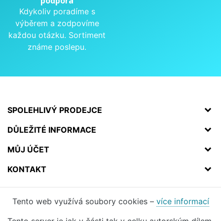
podpora
Kdykoliv poradíme s
výběrem a zodpovíme
každou otázku. Sortiment
známe poslepu.
SPOLEHLIVÝ PRODEJCE
DŮLEŽITÉ INFORMACE
MŮJ ÚČET
KONTAKT
Tento web využívá soubory cookies –
více informací