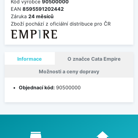
Kód výrobce
90500000
EAN
8595591202442
Záruka
24 měsíců
Zboží pochází z oficiální distribuce pro ČR
Informace
O značce Cata Empire
Možnosti a ceny dopravy
Objednací kód:
90500000
Proč nakupovat u nás?
store_mall_directory
home