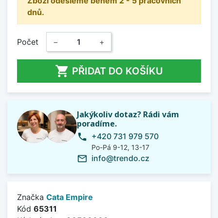
Zboží odešleme během 2 - 5 pracovních
dnů.
Počet
−
+

PŘIDAT DO KOŠÍKU
Jakýkoliv dotaz? Rádi vám
poradíme.
+420 731 979 570
phone
Po-Pá 9-12, 13-17
info@trendo.cz
mail_outline
Značka
Cata Empire
Kód
65311