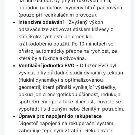
na nutnost údržby (mytí) tukových filtrů,
případně na nutnost výměny filtrů pachových
(pouze při recirkulačním provozu).
Intenzivní odsávání
- Zvýšený výkon
odsavače lze aktivovat stiskem klávesy z
kterékoliv rychlosti. Je určen ke
krátkodobému použití. Po 10 minutách se
přístroj automaticky přepne na rychlost, ze
které byla fuknce aktivována.
Ventilační jednotka EVO
- Difuzor EVO byl
vyvinut díky důkladné studii dynamiky tekutin
(fluidní dynamiky) s optimalizovanou
geometrií, která přináší vynikající výsledky,
pokud jde o energetickou účinnost, redukuje
spotřebu energie a také hlučnost. Dovede se
vypořádt i s dlouhým nebo členitým potrubím.
Úprava pro napojení do rekuperace
-
Digestoř napojená na rekuperační systém
zabraňuje tepelným ztrátám. Rekuperace