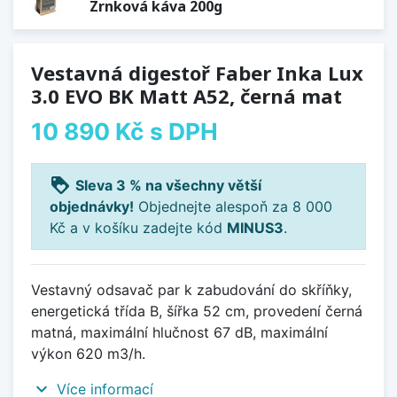
Zrnková káva 200g
Vestavná digestoř Faber Inka Lux
3.0 EVO BK Matt A52, černá mat
10 890 Kč
s DPH
loyalty
Sleva 3 % na všechny větší
objednávky!
Objednejte alespoň za 8 000
Kč a v košíku zadejte kód
MINUS3
.
Vestavný odsavač par k zabudování do skříňky,
energetická třída B, šířka 52 cm, provedení černá
matná, maximální hlučnost 67 dB, maximální
výkon 620 m3/h.
expand_more
Více informací