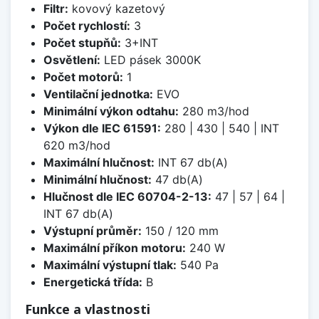
Filtr:
kovový kazetový
Počet rychlostí:
3
Počet stupňů:
3+INT
Osvětlení:
LED pásek 3000K
Počet motorů:
1
Ventilační jednotka:
EVO
Minimální výkon odtahu:
280 m3/hod
Výkon dle IEC 61591:
280 | 430 | 540 | INT
620 m3/hod
Maximální hlučnost:
INT 67 db(A)
Minimální hlučnost:
47 db(A)
Hlučnost dle IEC 60704-2-13:
47 | 57 | 64 |
INT 67 db(A)
Výstupní průměr:
150 / 120 mm
Maximální příkon motoru:
240 W
Maximální výstupní tlak:
540 Pa
Energetická třída:
B
Funkce a vlastnosti