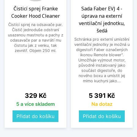
Čisticí sprej Franke
Sada Faber EVJ 4 -
Cooker Hood Cleaner
úprava na externí
ventilační jednotku,
Čistící sprej na odsavače par.
šedá
Čistič jednoduše odstraní
usazenou mastnotu a pachy z
Schránka pro externí umístění
odasavače par a navrátí mu
ventilační jednotky je možná u
čistotu jak z venku, tak
digestoří Faber označených
zevnitř. Objem 250 ml.
ikonou Remote blower".
Umožňuje vyjmout motor,
původně instalovaný jako
součást digestoře, do
nového boxu a umístit jej
mimo kuchyni jako...
Cena
Cena
329 Kč
5 391 Kč
5 a více skladem
Na dotaz
Přidat do košíku
Přidat do košíku