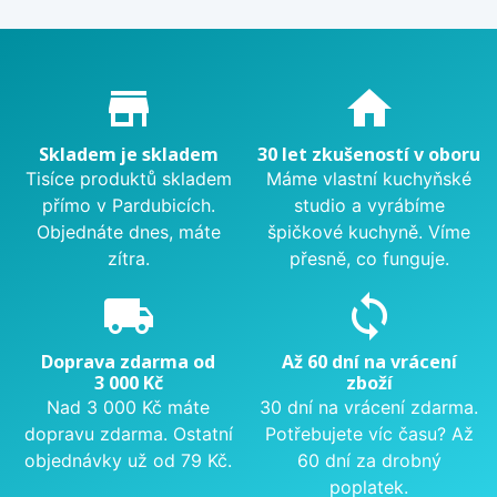
Proč nakupovat u nás?
store_mall_directory
home
Skladem je skladem
30 let zkušeností v oboru
Tisíce produktů skladem
Máme vlastní kuchyňské
přímo v Pardubicích.
studio a vyrábíme
Objednáte dnes, máte
špičkové kuchyně. Víme
zítra.
přesně, co funguje.
local_shipping
sync
Doprava zdarma od
Až 60 dní na vrácení
3 000 Kč
zboží
Nad 3 000 Kč máte
30 dní na vrácení zdarma.
dopravu zdarma. Ostatní
Potřebujete víc času? Až
objednávky už od 79 Kč.
60 dní za drobný
poplatek.