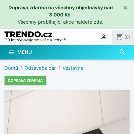
×
Doprava zdarma na všechny objednávky nad
3 000 Kč.
Všechny probíhající akce
najdete zde
.

shopping_cart
(0)
20 let vybavujeme vaše kuchyně
search

MENU
Domů
Odsavače par
Vestavné
DOPRAVA ZDARMA