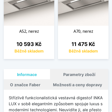
A52, nerez
A70, nerez
Cena
Cena
10 593 Kč
11 475 Kč
Běžně skladem
Běžně skladem
Informace
Parametry zboží
O značce Faber
Možnosti a ceny dopravy
Střízlivě funkcionalistická vestavná digestoř INKA
LUX v sobě elegantním způsobem spojuje luxus s
moderními technologiemi. Neuvidíte ji, ale přesto