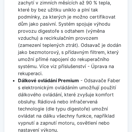
zachytí v zimních měsících až 90 % tepla,
které by bez užitku uniklo a plní tak
podmínky, za kterých je možno certifikovat
dům jako pasivní. Systém spojuje výhodu
provozu digestoře s odtahem (výměna
vzduchu) a recirkulačním provozem
(zamezení teplených ztrát). Odsavač je dodán
jako bezmotorový, s přídavným filtrem, který
umožní přímé napojení do rekuperačního
systému. Více viz příslušenství - Úprava na
rekuperaci.
Dálkové ovládání Premium
- Odsavače Faber
s elektronickým ovládáním umožňují použití
dálkového ovládání, které zvyšuje komfort
obsluhy. Rádiová nebo infračervená
technologie (dle typu digestoře) umožní
ovládat na dálku všechny funkce, například
vypnutí a zapnutí motoru, osvětlení nebo
nastavení výkonu.