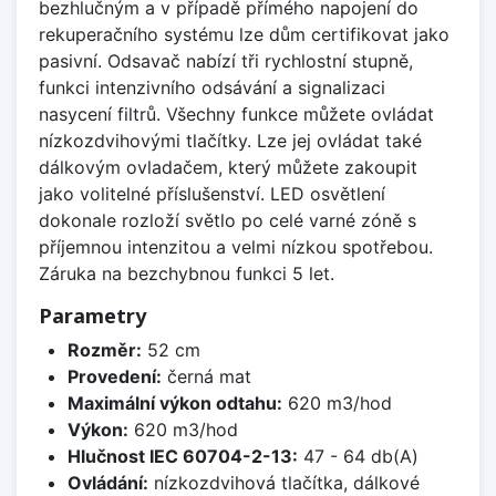
bezhlučným a v případě přímého napojení do
rekuperačního systému lze dům certifikovat jako
pasivní. Odsavač nabízí tři rychlostní stupně,
funkci intenzivního odsávání a signalizaci
nasycení filtrů. Všechny funkce můžete ovládat
nízkozdvihovými tlačítky. Lze jej ovládat také
dálkovým ovladačem, který můžete zakoupit
jako volitelné příslušenství. LED osvětlení
dokonale rozloží světlo po celé varné zóně s
příjemnou intenzitou a velmi nízkou spotřebou.
Záruka na bezchybnou funkci 5 let.
Parametry
Rozměr:
52 cm
Provedení:
černá mat
Maximální výkon odtahu:
620 m3/hod
Výkon:
620 m3/hod
Hlučnost IEC 60704-2-13:
47 - 64 db(A)
Ovládání:
nízkozdvihová tlačítka, dálkové