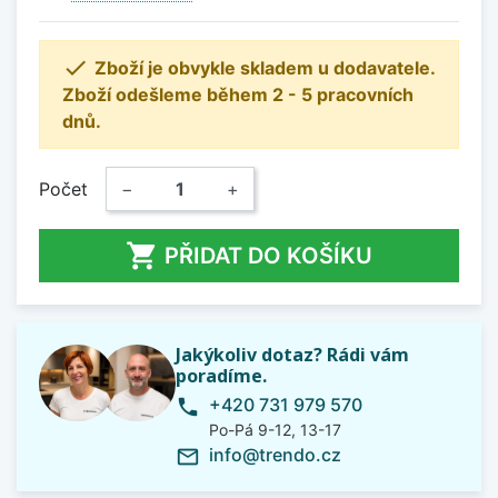

Zboží je obvykle skladem u dodavatele.
Zboží odešleme během 2 - 5 pracovních
dnů.
Počet
−
+

PŘIDAT DO KOŠÍKU
Jakýkoliv dotaz? Rádi vám
poradíme.
+420 731 979 570
phone
Po-Pá 9-12, 13-17
info@trendo.cz
mail_outline