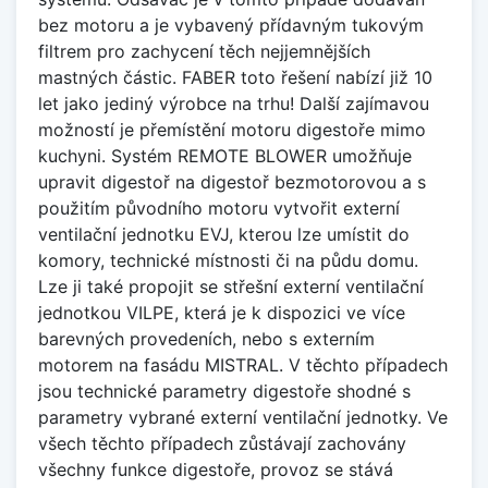
bez motoru a je vybavený přídavným tukovým
filtrem pro zachycení těch nejjemnějších
mastných částic. FABER toto řešení nabízí již 10
let jako jediný výrobce na trhu! Další zajímavou
možností je přemístění motoru digestoře mimo
kuchyni. Systém REMOTE BLOWER umožňuje
upravit digestoř na digestoř bezmotorovou a s
použitím původního motoru vytvořit externí
ventilační jednotku EVJ, kterou lze umístit do
komory, technické místnosti či na půdu domu.
Lze ji také propojit se střešní externí ventilační
jednotkou VILPE, která je k dispozici ve více
barevných provedeních, nebo s externím
motorem na fasádu MISTRAL. V těchto případech
jsou technické parametry digestoře shodné s
parametry vybrané externí ventilační jednotky. Ve
všech těchto případech zůstávají zachovány
všechny funkce digestoře, provoz se stává