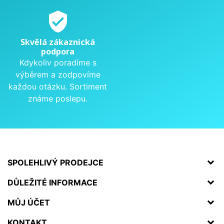
verified_user
Skvělá zákaznická
podpora
Kdykoliv poradíme s
výběrem a zodpovíme
každou otázku. Sortiment
známe poslepu.
SPOLEHLIVÝ PRODEJCE
DŮLEŽITÉ INFORMACE
MŮJ ÚČET
KONTAKT