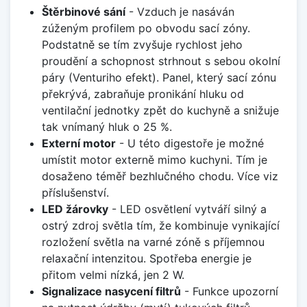
Štěrbinové sání
- Vzduch je nasáván
zúženým profilem po obvodu sací zóny.
Podstatně se tím zvyšuje rychlost jeho
proudění a schopnost strhnout s sebou okolní
páry (Venturiho efekt). Panel, který sací zónu
překrývá, zabraňuje pronikání hluku od
ventilační jednotky zpět do kuchyně a snižuje
tak vnímaný hluk o 25 %.
Externí motor
- U této digestoře je možné
umístit motor externě mimo kuchyni. Tím je
dosaženo téměř bezhlučného chodu. Více viz
příslušenství.
LED žárovky
- LED osvětlení vytváří silný a
ostrý zdroj světla tím, že kombinuje vynikající
rozložení světla na varné zóně s příjemnou
relaxační intenzitou. Spotřeba energie je
přitom velmi nízká, jen 2 W.
Signalizace nasycení filtrů
- Funkce upozorní