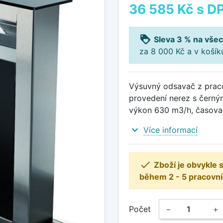
36 585 Kč
s D
loyalty
Sleva 3 % na všec
za 8 000 Kč a v koší
Výsuvný odsavač z pracov
provedení nerez s černý
výkon 630 m3/h, časova
expand_more
Více informací

Zboží je obvykle
během 2 - 5 pracovní
Počet
−
+