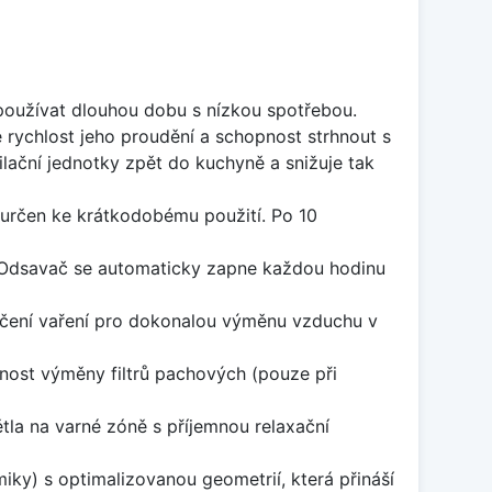
e používat dlouhou dobu s nízkou spotřebou.
rychlost jeho proudění a schopnost strhnout s
ilační jednotky zpět do kuchyně a snižuje tak
 určen ke krátkodobému použití. Po 10
 Odsavač se automaticky zapne každou hodinu
čení vaření pro dokonalou výměnu vzduchu v
tnost výměny filtrů pachových (pouze při
větla na varné zóně s příjemnou relaxační
iky) s optimalizovanou geometrií, která přináší