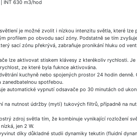
 | INT 630 m3/hod
větlení je možné zvolit i nízkou intenzitu světla, které lz
m profilem po obvodu sací zóny. Podstatně se tím zvyšuje 
který sací zónu překrývá, zabraňuje pronikání hluku od vent
e lze aktivovat stiskem klávesy z kterékoliv rychlosti. Je
rychlost, ze které byla fuknce aktivována.
dvětrání kuchyně nebo spojených prostor 24 hodin denně.
 a zanedbatelnou spotřebou.
je automatické vypnutí odsavače po 30 minutách od ukon
 na nutnost údržby (mytí) tukových filtrů, případně na nu
 ostrý zdroj světla tím, že kombinuje vynikající rozložení s
nízká, jen 2 W.
yvinut díky důkladné studii dynamiky tekutin (fluidní dynam