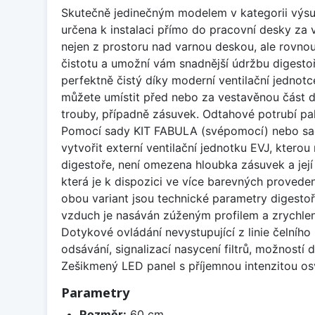
Skutečně jedinečným modelem v kategorii výsu
určena k instalaci přímo do pracovní desky za 
nejen z prostoru nad varnou deskou, ale rovnou
čistotu a umožní vám snadnější údržbu digesto
perfektně čistý díky moderní ventilační jednot
můžete umístit před nebo za vestavěnou část di
trouby, případně zásuvek. Odtahové potrubí pak
Pomocí sady KIT FABULA (svépomocí) nebo sady
vytvořit externí ventilační jednotku EVJ, kter
digestoře, není omezena hloubka zásuvek a její 
která je k dispozici ve více barevných provede
obou variant jsou technické parametry digestoře
vzduch je nasáván zúženým profilem a zrychlen
Dotykové ovládání nevystupující z linie čelníh
odsávání, signalizací nasycení filtrů, možností
Zešikmený LED panel s příjemnou intenzitou osv
Parametry
Rozměr:
60 cm