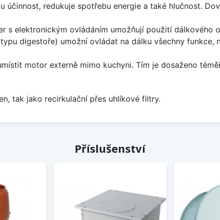
ou účinnost, redukuje spotřebu energie a také hlučnost. D
 s elektronickým ovládáním umožňují použití dálkového ov
typu digestoře) umožní ovládat na dálku všechny funkce, n
místit motor externě mimo kuchyni. Tím je dosaženo téměř 
tak jako recirkulační přes uhlíkové filtry.
Příslušenství