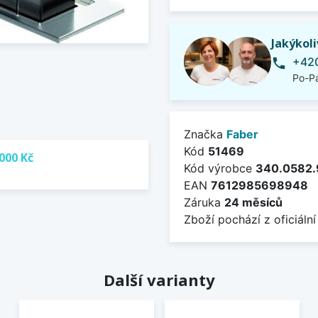
Jakýkol
+420
phone
Po-Pá
Značka
Faber
Kód
51469
000 Kč
Kód výrobce
340.0582
EAN
7612985698948
Záruka
24 měsíců
Zboží pochází z oficiální
Další varianty