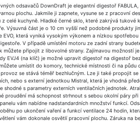
vných odsavačů DownDraft je elegantní digestoř FABULA, k
varnou plochu. Jakmile ji zapnete, vysune se z pracovní de
 z celé kuchyně. Hladké černé sklo, které zakrývá tukové k
ře. Výsuvná část je o 10 cm vyšší než podobné produkty j
ce EVO, která vyniká vysokým výkonem a nízkou spotřebou ene
gestoře. V případě umístění motoru ze zadní strany budete
 můžete připojit z libovolné strany. Zajímavou možností j
 EVJ4 (na klíč) je možné upravit digestoř na digestoř b
ou můžete umístit do komory, technické místnosti či na půd
provoz se stává téměř bezhlučným. Lze ji také propojit se s
ních, nebo s externí jednotkou Mistral, která je vhodná pře
 shodné s parametry externích ventilačních jednotek. Atrak
é proudění má schopnost strhnout s sebou okolní páry při 
o panelu vám nabídne nadstandardních množství funkcí. Ods
 doběhu po ukončení vaření a funkcí ventilace 24 hodin, kte
ětlení vám dokonale osvětlí pracovní plochu. Záruka na be