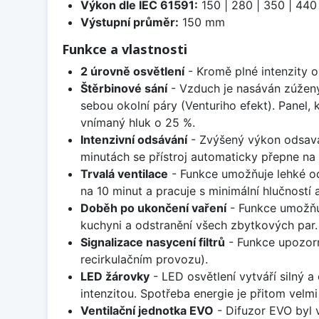
Výkon dle IEC 61591:
150 | 280 | 350 | 440
Výstupní průměr:
150 mm
Funkce a vlastnosti
2 úrovně osvětlení
- Kromě plné intenzity os
Štěrbinové sání
- Vzduch je nasáván zúžený
sebou okolní páry (Venturiho efekt). Panel, 
vnímaný hluk o 25 %.
Intenzivní odsávání
- Zvýšený výkon odsavač
minutách se přístroj automaticky přepne na 
Trvalá ventilace
- Funkce umožňuje lehké o
na 10 minut a pracuje s minimální hlučností
Doběh po ukončení vaření
- Funkce umožňu
kuchyni a odstranění všech zbytkových par.
Signalizace nasycení filtrů
- Funkce upozorní
recirkulačním provozu).
LED žárovky
- LED osvětlení vytváří silný a
intenzitou. Spotřeba energie je přitom velmi 
Ventilační jednotka EVO
- Difuzor EVO byl v