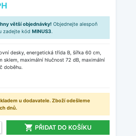
PH
hny větší objednávky!
Objednejte alespoň
ku zadejte kód
MINUS3
.
ní desky, energetická třída B, šířka 60 cm,
m sklem, maximální hlučnost 72 dB, maximální
č doběhu.
 skladem u dodavatele. Zboží odešleme
ch dnů.

PŘIDAT DO KOŠÍKU