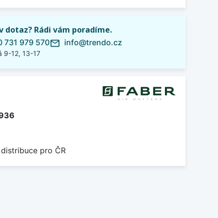
iv dotaz? Rádi vám poradíme.
 731 979 570
info@trendo.cz
mail_outline
 9-12, 13-17
.936
 distribuce pro ČR