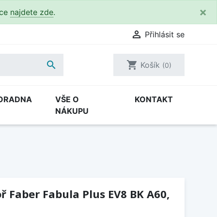
×
kce
najdete zde
.

Přihlásit se

shopping_cart
Košík
(0)
ORADNA
VŠE O
KONTAKT
NÁKUPU
ř Faber Fabula Plus EV8 BK A60,