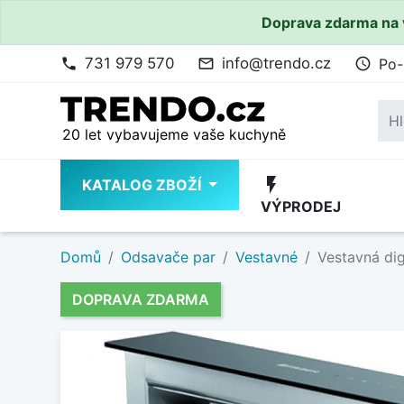
Doprava zdarma na 
731 979 570
info@trendo.cz
Po-
phone
mail_outline
access_time
20 let vybavujeme vaše kuchyně
flash_on
KATALOG ZBOŽÍ
VÝPRODEJ
Domů
Odsavače par
Vestavné
Vestavná dig
DOPRAVA ZDARMA