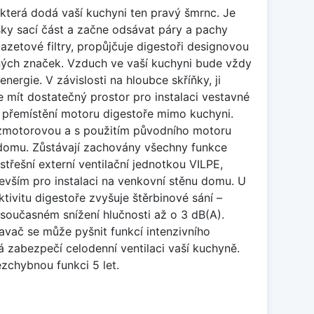
terá dodá vaší kuchyni ten pravý šmrnc. Je
sky sací část a začne odsávat páry a pachy
azetové filtry, propůjčuje digestoři designovou
iných značek. Vzduch ve vaší kuchyni bude vždy
rgie. V závislosti na hloubce skříňky, ji
 mít dostatečný prostor pro instalaci vestavné
e přemístění motoru digestoře mimo kuchyni.
ezmotorovou a s použitím původního motoru
u domu. Zůstávají zachovány všechny funkce
třešní externí ventilační jednotkou VILPE,
devším pro instalaci na venkovní stěnu domu. U
tivitu digestoře zvyšuje štěrbinové sání –
současném snížení hlučnosti až o 3 dB(A).
avač se může pyšnit funkcí intenzivního
rá zabezpečí celodenní ventilaci vaší kuchyně.
zchybnou funkci 5 let.