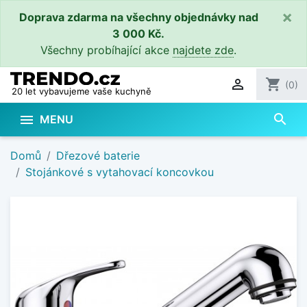
×
Doprava zdarma na všechny objednávky nad
3 000 Kč.
Všechny probíhající akce
najdete zde
.

shopping_cart
(0)
20 let vybavujeme vaše kuchyně
search

MENU
Domů
Dřezové baterie
Stojánkové s vytahovací koncovkou