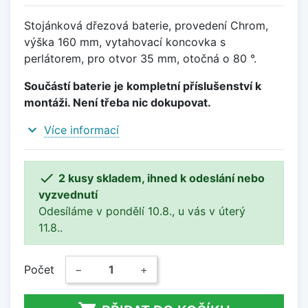
Stojánková dřezová baterie, provedení Chrom,
výška 160 mm, vytahovací koncovka s
perlátorem, pro otvor 35 mm, otočná o 80 °.
Součástí baterie je kompletní příslušenství k
montáži. Není třeba nic dokupovat.
expand_more
Více informací

2 kusy skladem, ihned k odeslání nebo
vyzvednutí
Odesíláme v pondělí 10.8., u vás v úterý
11.8..
Počet
−
+