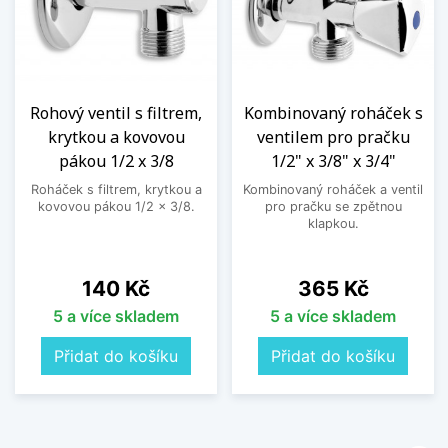
Rohový ventil s filtrem,
Kombinovaný roháček s
krytkou a kovovou
ventilem pro pračku
pákou 1/2 x 3/8
1/2" x 3/8" x 3/4"
Roháček s filtrem, krytkou a
Kombinovaný roháček a ventil
kovovou pákou 1/2 x 3/8.
pro pračku se zpětnou
klapkou.
Cena
Cena
140 Kč
365 Kč
5 a více skladem
5 a více skladem
Přidat do košíku
Přidat do košíku