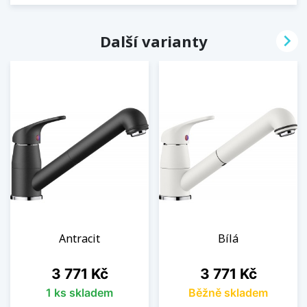

Další varianty
Antracit
Bílá
Cena
Cena
3 771 Kč
3 771 Kč
1 ks skladem
Běžně skladem