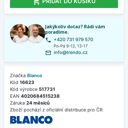

PŘIDAT DO KOŠÍKU
Jakýkoliv dotaz? Rádi vám
poradíme.
+420 731 979 570
phone
Po-Pá 9-12, 13-17
info@trendo.cz
mail_outline
Značka
Blanco
Kód
16623
Kód výrobce
517731
EAN
4020684515238
Záruka
24 měsíců
Zboží pochází z oficiální distribuce pro ČR