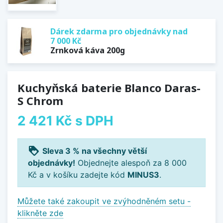
Dárek zdarma pro objednávky nad
7 000 Kč
Zrnková káva 200g
Kuchyňská baterie Blanco Daras-
S Chrom
2 421 Kč
s DPH
loyalty
Sleva 3 % na všechny větší
objednávky!
Objednejte alespoň za 8 000
Kč a v košíku zadejte kód
MINUS3
.
Můžete také zakoupit ve zvýhodněném setu -
klikněte zde