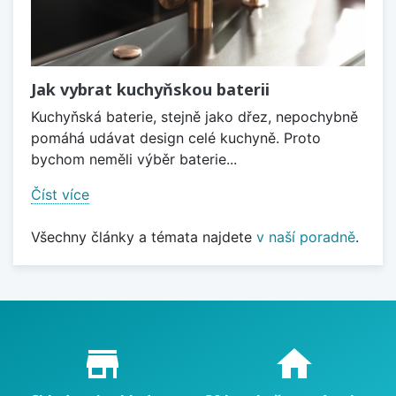
Jak vybrat kuchyňskou baterii
Kuchyňská baterie, stejně jako dřez, nepochybně
pomáhá udávat design celé kuchyně. Proto
bychom neměli výběr baterie...
Číst více
Všechny články a témata najdete
v naší poradně
.
Proč nakupovat u nás?
store_mall_directory
home