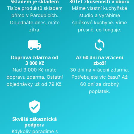
Skladem je skladem
30 let zkušeností v oboru
Tisíce produktů skladem
Máme vlastní kuchyňské
přímo v Pardubicích.
studio a vyrábíme
Objednáte dnes, máte
špičkové kuchyně. Víme
zítra.
přesně, co funguje.
local_shipping
sync
Doprava zdarma od
Až 60 dní na vrácení
3 000 Kč
zboží
Nad 3 000 Kč máte
30 dní na vrácení zdarma.
dopravu zdarma. Ostatní
Potřebujete víc času? Až
objednávky už od 79 Kč.
60 dní za drobný
poplatek.
verified_user
Skvělá zákaznická
podpora
Kdykoliv poradíme s