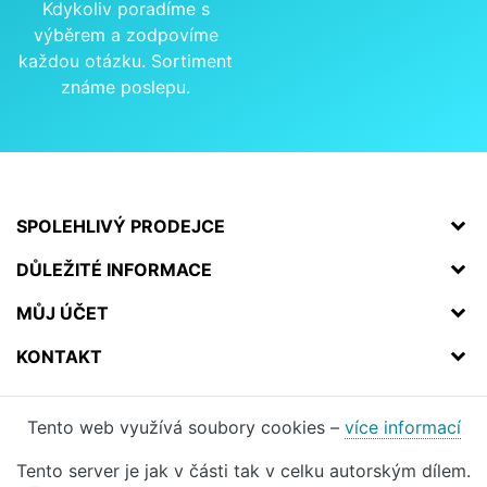
Kdykoliv poradíme s
výběrem a zodpovíme
každou otázku. Sortiment
známe poslepu.
SPOLEHLIVÝ PRODEJCE
DŮLEŽITÉ INFORMACE
MŮJ ÚČET
KONTAKT
Tento web využívá soubory cookies –
více informací
Tento server je jak v části tak v celku autorským dílem.