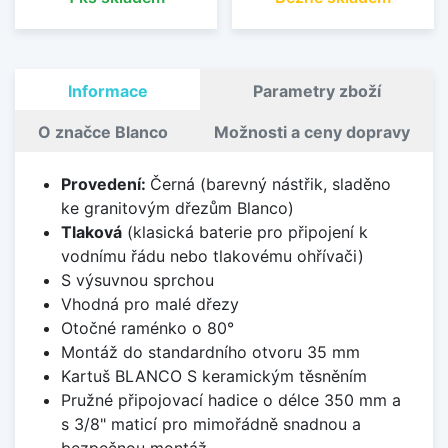
Informace
Parametry zboží
O značce Blanco
Možnosti a ceny dopravy
Provedení:
Černá (barevný nástřik, sladěno
ke granitovým dřezům Blanco)
Tlaková
(klasická baterie pro připojení k
vodnímu řádu nebo tlakovému ohřívači)
S výsuvnou sprchou
Vhodná pro malé dřezy
Otočné raménko o 80°
Montáž do standardního otvoru 35 mm
Kartuš BLANCO S keramickým těsněním
Pružné připojovací hadice o délce 350 mm a
s 3/8" maticí pro mimořádně snadnou a
bezpečnou montáž