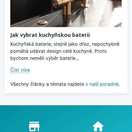
Jak vybrat kuchyňskou baterii
Kuchyňská baterie, stejně jako dřez, nepochybně
pomáhá udávat design celé kuchyně. Proto
bychom neměli výběr baterie...
Číst více
Všechny články a témata najdete
v naší poradně
.
Proč nakupovat u nás?
store_mall_directory
home