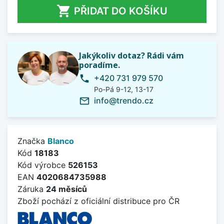

PŘIDAT DO KOŠÍKU
Jakýkoliv dotaz? Rádi vám
poradíme.
+420 731 979 570
phone
Po-Pá 9-12, 13-17
info@trendo.cz
mail_outline
Značka
Blanco
Kód
18183
Kód výrobce
526153
EAN
4020684735988
Záruka
24 měsíců
Zboží pochází z oficiální distribuce pro ČR