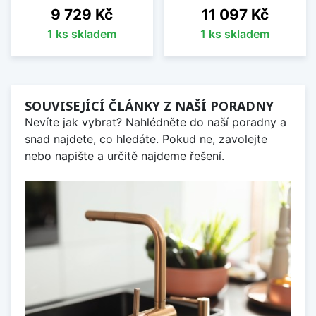
Cena
Cena
9 729 Kč
11 097 Kč
1 ks skladem
1 ks skladem
SOUVISEJÍCÍ ČLÁNKY Z NAŠÍ PORADNY
Nevíte jak vybrat? Nahlédněte do naší poradny a
snad najdete, co hledáte. Pokud ne, zavolejte
nebo napište a určitě najdeme řešení.