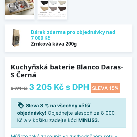
Dárek zdarma pro objednávky nad
7 000 Kč
Zrnková káva 200g
Kuchyňská baterie Blanco Daras-
S Černá
3 205 Kč
s DPH
SLEVA 15%
3 771 Kč
loyalty
Sleva 3 % na všechny větší
objednávky!
Objednejte alespoň za 8 000
Kč a v košíku zadejte kód
MINUS3
.
Můžete také zakoupit ve zvýhodněném setu -