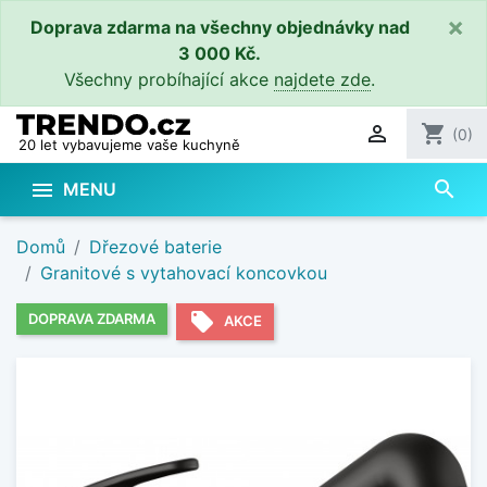
×
Doprava zdarma na všechny objednávky nad
3 000 Kč.
Všechny probíhající akce
najdete zde
.

shopping_cart
(0)
20 let vybavujeme vaše kuchyně
search

MENU
Domů
Dřezové baterie
Granitové s vytahovací koncovkou
local_offer
DOPRAVA ZDARMA
AKCE