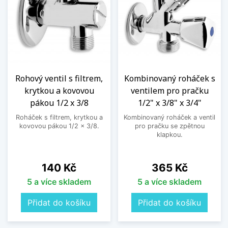
Rohový ventil s filtrem,
Kombinovaný roháček s
krytkou a kovovou
ventilem pro pračku
pákou 1/2 x 3/8
1/2" x 3/8" x 3/4"
Roháček s filtrem, krytkou a
Kombinovaný roháček a ventil
kovovou pákou 1/2 x 3/8.
pro pračku se zpětnou
klapkou.
Cena
Cena
140 Kč
365 Kč
5 a více skladem
5 a více skladem
Přidat do košíku
Přidat do košíku