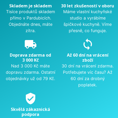
Skladem je skladem
30 let zkušeností v oboru
Tisíce produktů skladem
Máme vlastní kuchyňské
přímo v Pardubicích.
studio a vyrábíme
Objednáte dnes, máte
špičkové kuchyně. Víme
zítra.
přesně, co funguje.
local_shipping
sync
Doprava zdarma od
Až 60 dní na vrácení
3 000 Kč
zboží
Nad 3 000 Kč máte
30 dní na vrácení zdarma.
dopravu zdarma. Ostatní
Potřebujete víc času? Až
objednávky už od 79 Kč.
60 dní za drobný
poplatek.
verified_user
Skvělá zákaznická
podpora