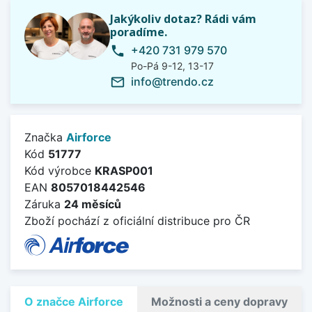
Jakýkoliv dotaz? Rádi vám
poradíme.
+420 731 979 570
phone
Po-Pá 9-12, 13-17
info@trendo.cz
mail_outline
Značka
Airforce
Kód
51777
Kód výrobce
KRASP001
EAN
8057018442546
Záruka
24 měsíců
Zboží pochází z oficiální distribuce pro ČR
O značce Airforce
Možnosti a ceny dopravy