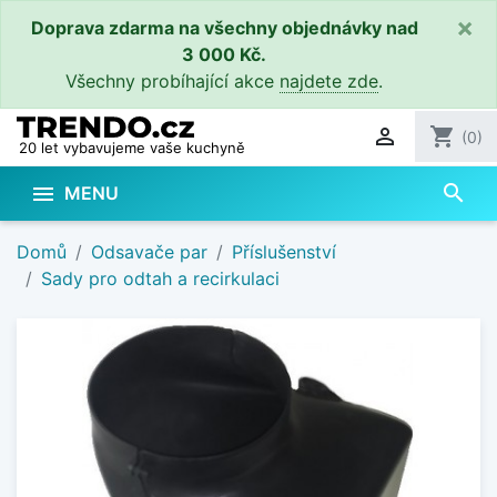
×
Doprava zdarma na všechny objednávky nad
3 000 Kč.
Všechny probíhající akce
najdete zde
.

shopping_cart
(0)
20 let vybavujeme vaše kuchyně
search

MENU
Domů
Odsavače par
Příslušenství
Sady pro odtah a recirkulaci