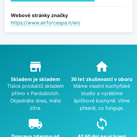
Webové stránky značky
https://www.airforcespa.it/en/
Proč nakupovat u nás?
store_mall_directory
home
Skladem je skladem
30 let zkušeností v oboru
Tisíce produktů skladem
Máme vlastní kuchyňské
přímo v Pardubicích.
studio a vyrábíme
Objednáte dnes, máte
špičkové kuchyně. Víme
zítra.
přesně, co funguje.
local_shipping
sync
Doprava zdarma od
Až 60 dní na vrácení