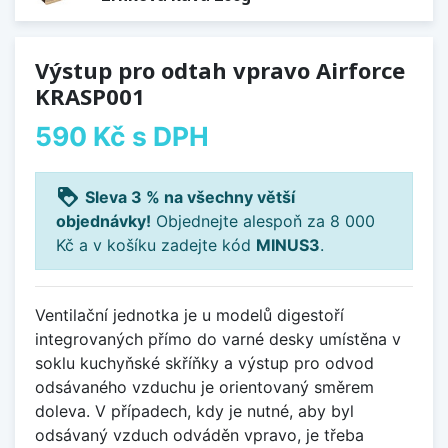
Výstup pro odtah vpravo Airforce
KRASP001
590 Kč
s DPH
loyalty
Sleva 3 % na všechny větší
objednávky!
Objednejte alespoň za 8 000
Kč a v košíku zadejte kód
MINUS3
.
Ventilační jednotka je u modelů digestoří
integrovaných přímo do varné desky umístěna v
soklu kuchyňské skříňky a výstup pro odvod
odsávaného vzduchu je orientovaný směrem
doleva. V případech, kdy je nutné, aby byl
odsávaný vzduch odváděn vpravo, je třeba