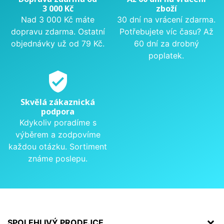
3 000 Kč
zboží
Nad 3 000 Kč máte
30 dní na vrácení zdarma.
dopravu zdarma. Ostatní
Potřebujete víc času? Až
objednávky už od 79 Kč.
60 dní za drobný
poplatek.
verified_user
Skvělá zákaznická
podpora
Kdykoliv poradíme s
výběrem a zodpovíme
každou otázku. Sortiment
známe poslepu.
SPOLEHLIVÝ PRODEJCE