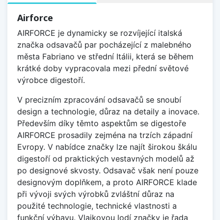
Airforce
AIRFORCE je dynamicky se rozvíjející italská
značka odsavačů par pocházející z malebného
města Fabriano ve střední Itálii, která se během
krátké doby vypracovala mezi přední světové
výrobce digestoří.
V precizním zpracování odsavačů se snoubí
design a technologie, důraz na detaily a inovace.
Především díky těmto aspektům se digestoře
AIRFORCE prosadily zejména na trzích západní
Evropy. V nabídce značky lze najít širokou škálu
digestoří od praktických vestavných modelů až
po designové skvosty. Odsavač však není pouze
designovým doplňkem, a proto AIRFORCE klade
při vývoji svých výrobků zvláštní důraz na
použité technologie, technické vlastnosti a
funkční výbavu. Vlajkovou lodí značky je řada