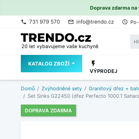
Doprava zdarma na 
731 979 570
info@trendo.cz
Po-
phone
mail_outline
access_time
20 let vybavujeme vaše kuchyně
flash_on
KATALOG ZBOŽÍ
VÝPRODEJ
Domů
Zvýhodněné sety
Granitový dřez + bat
Set Sinks G22450 (dřez Perfecto 1000.1 Sahara
DOPRAVA ZDARMA