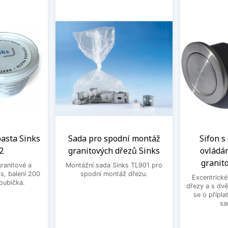
 pasta Sinks
Sada pro spodní montáž
Sifon s
2
granitových dřezů Sinks
ovládá
granit
granitové a
Montážní sada Sinks TL901 pro
s, balení 200
spodní montáž dřezu.
Excentrické
houbička.
dřezy a s dv
se o přípla
sa