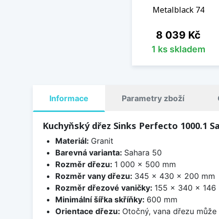
Metalblack 74
Cena
8 039 Kč
1 ks skladem
Informace
Parametry zboží
Kuchyňský dřez Sinks Perfecto 1000.1 S
Materiál:
Granit
Barevná varianta:
Sahara 50
Rozměr dřezu:
1 000 x 500 mm
Rozměr vany dřezu:
345 x 430 x 200 mm
Rozměr dřezové vaničky:
155 x 340 x 14
Minimální šířka skříňky:
600 mm
Orientace dřezu:
Otočný, vana dřezu může 