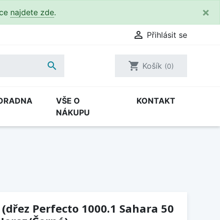
×
kce
najdete zde
.

Přihlásit se

shopping_cart
Košík
(0)
ORADNA
VŠE O
KONTAKT
NÁKUPU
 (dřez Perfecto 1000.1 Sahara 50