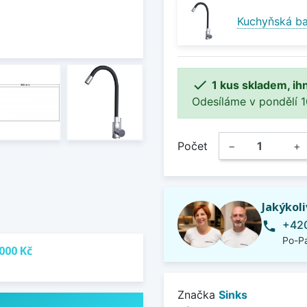
Kuchyňská ba

1 kus skladem, ih
Odesíláme v pondělí 10.
Počet
−
+
Jakýkol
+420
phone
Po-Pá
000 Kč
Značka
Sinks