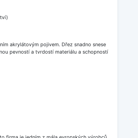
tví)
itním akrylátovým pojivem. Dřez snadno snese
nou pevností a tvrdostí materiálu a schopností
ato firma je jedním z mála evropských výrobců,