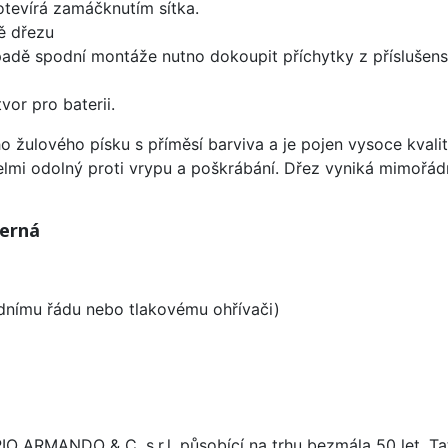
 otevírá zamáčknutím sítka.
ě dřezu
padě spodní montáže nutno dokoupit příchytky z příslušens
vor pro baterii.
o žulového písku s příměsí barviva a je pojen vysoce kval
velmi odolný proti vrypu a poškrábání. Dřez vyniká mimořád
Černá
odnímu řádu nebo tlakovému ohřívači)
ARIO ARMANDO & C. s.r.l. působící na trhu bezmála 50 let. T