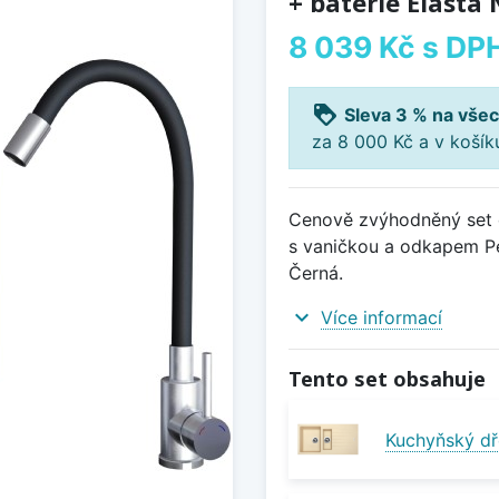
+ baterie Elasta
8 039 Kč
s DP
loyalty
Sleva 3 % na všec
za 8 000 Kč a v koší
Cenově zvýhodněný set d
s vaničkou a odkapem Per
Černá.
expand_more
Více informací
Tento set obsahuje
Kuchyňský dř