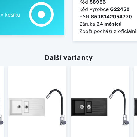
Kód
58956
adjust
Kód výrobce
G22450
 v košíku
EAN
8596142054770
Záruka
24 měsíců
Zboží pochází z oficiální
Další varianty