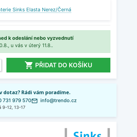
terie Sinks Elasta Nerez/Černá
ned k odeslání nebo vyzvednutí
8., u vás v úterý 11.8..

PŘIDAT DO KOŠÍKU
iv dotaz? Rádi vám poradíme.
 731 979 570
info@trendo.cz
mail_outline
 9-12, 13-17