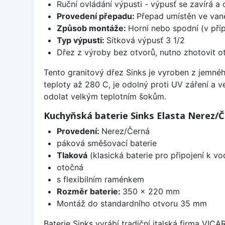
Ruční ovládání výpusti - výpusť se zavírá a
Provedení přepadu:
Přepad umístěn ve van
Způsob montáže:
Horní nebo spodní (v pří
Typ výpusti:
Sítková výpusť 3 1/2
Dřez z výroby bez otvorů, nutno zhotovit ot
Tento granitový dřez Sinks je vyroben z jemnéh
teploty až 280 C, je odolný proti UV záření a 
odolat velkým teplotním šokům.
Kuchyňská baterie Sinks Elasta Nerez/
Provedení:
Nerez/Černá
páková směšovací baterie
Tlaková
(klasická baterie pro připojení k v
otočná
s flexibilním raménkem
Rozměr baterie:
350 x 220 mm
Montáž do standardního otvoru 35 mm
Baterie Sinks vyrábí tradiční italská firma VIC