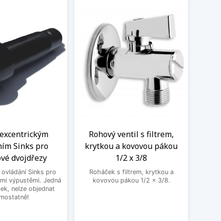
 excentrickým
Rohový ventil s filtrem,
Kom
ním Sinks pro
krytkou a kovovou pákou
vent
ové dvojdřezy
1/2 x 3/8
 ovládání Sinks pro
Roháček s filtrem, krytkou a
Kombin
ěmi výpustěmi. Jedná
kovovou pákou 1/2 x 3/8.
pra
tek, nelze objednat
mostatně!