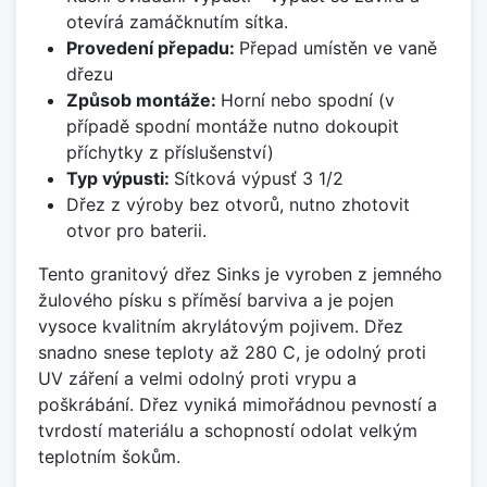
otevírá zamáčknutím sítka.
Provedení přepadu:
Přepad umístěn ve vaně
dřezu
Způsob montáže:
Horní nebo spodní (v
případě spodní montáže nutno dokoupit
příchytky z příslušenství)
Typ výpusti:
Sítková výpusť 3 1/2
Dřez z výroby bez otvorů, nutno zhotovit
otvor pro baterii.
Tento granitový dřez Sinks je vyroben z jemného
žulového písku s příměsí barviva a je pojen
vysoce kvalitním akrylátovým pojivem. Dřez
snadno snese teploty až 280 C, je odolný proti
UV záření a velmi odolný proti vrypu a
poškrábání. Dřez vyniká mimořádnou pevností a
tvrdostí materiálu a schopností odolat velkým
teplotním šokům.