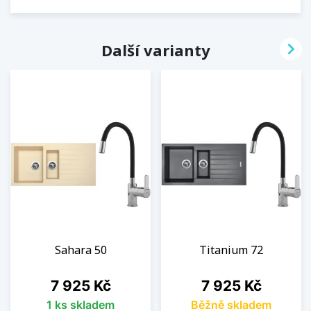

Další varianty
Sahara 50
Titanium 72
Cena
Cena
7 925 Kč
7 925 Kč
1 ks skladem
Běžně skladem