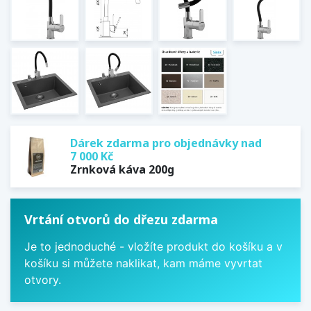
Dárek zdarma pro objednávky nad
7 000 Kč
Zrnková káva 200g
Vrtání otvorů do dřezu zdarma
Je to jednoduché - vložíte produkt do košíku a v
košíku si můžete naklikat, kam máme vyvrtat
otvory.