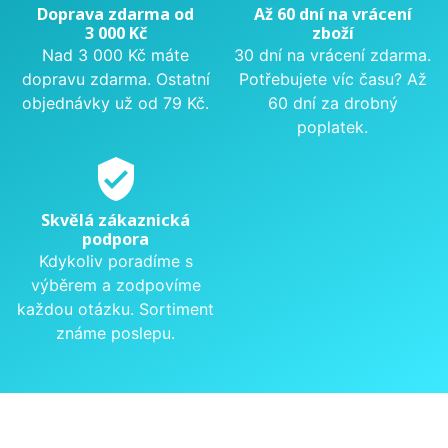
Doprava zdarma od
Až 60 dní na vrácení
3 000 Kč
zboží
Nad 3 000 Kč máte
30 dní na vrácení zdarma.
dopravu zdarma. Ostatní
Potřebujete víc času? Až
objednávky už od 79 Kč.
60 dní za drobný
poplatek.
verified_user
Skvělá zákaznická
podpora
Kdykoliv poradíme s
výběrem a zodpovíme
každou otázku. Sortiment
známe poslepu.