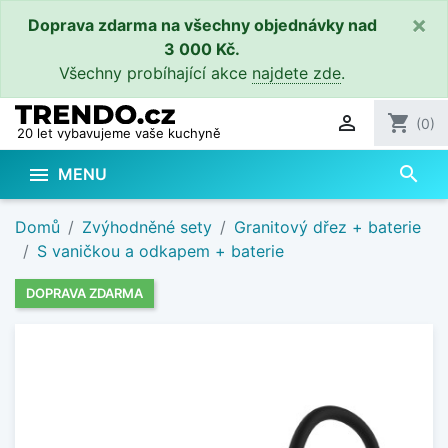
×
Doprava zdarma na všechny objednávky nad
3 000 Kč.
Všechny probíhající akce
najdete zde
.

shopping_cart
(0)
20 let vybavujeme vaše kuchyně
search

MENU
Domů
Zvýhodněné sety
Granitový dřez + baterie
S vaničkou a odkapem + baterie
DOPRAVA ZDARMA