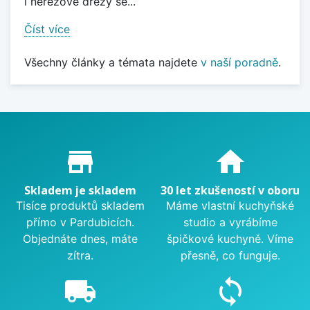
i nerezové dřezy se...
Číst více
Všechny články a témata najdete
v naší poradně
.
Proč nakupovat u nás?
store_mall_directory
home
Skladem je skladem
30 let zkušeností v oboru
Tisíce produktů skladem
Máme vlastní kuchyňské
přímo v Pardubicích.
studio a vyrábíme
Objednáte dnes, máte
špičkové kuchyně. Víme
zítra.
přesně, co funguje.
local_shipping
sync