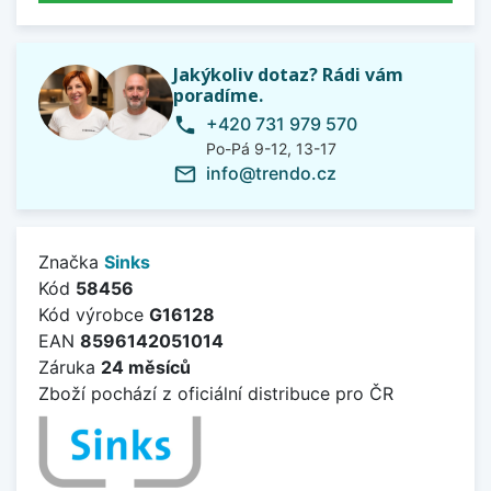
Jakýkoliv dotaz? Rádi vám
poradíme.
+420 731 979 570
phone
Po-Pá 9-12, 13-17
info@trendo.cz
mail_outline
Značka
Sinks
Kód
58456
Kód výrobce
G16128
EAN
8596142051014
Záruka
24 měsíců
Zboží pochází z oficiální distribuce pro ČR