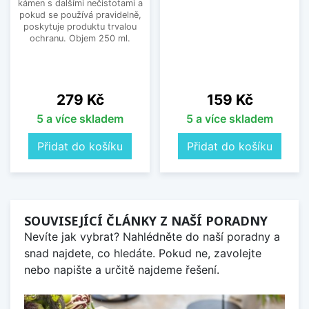
kámen s dalšími nečistotami a
pokud se používá pravidelně,
poskytuje produktu trvalou
ochranu. Objem 250 ml.
Cena
Cena
279 Kč
159 Kč
5 a více skladem
5 a více skladem
Přidat do košíku
Přidat do košíku
SOUVISEJÍCÍ ČLÁNKY Z NAŠÍ PORADNY
Nevíte jak vybrat? Nahlédněte do naší poradny a
snad najdete, co hledáte. Pokud ne, zavolejte
nebo napište a určitě najdeme řešení.