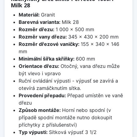
Milk 28
Materiál:
Granit
Barevná varianta:
Milk 28
Rozměr dřezu:
1 000 x 500 mm
Rozměr vany dřezu:
345 x 430 x 200 mm
Rozměr dřezové vaničky:
155 x 340 x 146
mm
Minimální šířka skříňky:
600 mm
Orientace dřezu:
Otočný, vana dřezu může
být vlevo i vpravo
Ruční ovládání výpusti - výpusť se zavírá a
otevírá zamáčknutím sítka.
Provedení přepadu:
Přepad umístěn ve vaně
dřezu
Způsob montáže:
Horní nebo spodní (v
případě spodní montáže nutno dokoupit
příchytky z příslušenství)
Typ výpusti:
Sítková výpusť 3 1/2