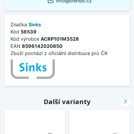
info@trendo.cz
mail_outline
Značka
Sinks
Kód
56539
Kód výrobce
ACRP101M3528
EAN
8596142020850
Zboží pochází z oficiální distribuce pro ČR

Další varianty