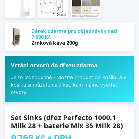
Dárek zdarma pro objednávky nad
7 000 Kč
Zrnková káva 200g
Vrtání otvorů do dřezu zdarma
Je to jednoduché - vložíte produkt do košíku a v
košíku si můžete naklikat, kam máme vyvrtat
otvory.
Set Sinks (dřez Perfecto 1000.1
Milk 28 + baterie Mix 35 Milk 28)
9 768 Kč
s DPH