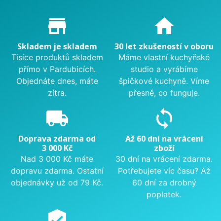
Proč nakupovat u nás?
store_mall_directory
home
Skladem je skladem
30 let zkušeností v oboru
Tisíce produktů skladem
Máme vlastní kuchyňské
přímo v Pardubicích.
studio a vyrábíme
Objednáte dnes, máte
špičkové kuchyně. Víme
zítra.
přesně, co funguje.
local_shipping
sync
Doprava zdarma od
Až 60 dní na vrácení
3 000 Kč
zboží
Nad 3 000 Kč máte
30 dní na vrácení zdarma.
dopravu zdarma. Ostatní
Potřebujete víc času? Až
objednávky už od 79 Kč.
60 dní za drobný
poplatek.
verified_user