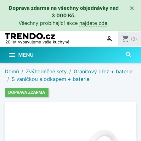
×
Doprava zdarma na všechny objednávky nad
3 000 Kč.
Všechny probíhající akce
najdete zde
.

shopping_cart
(0)
20 let vybavujeme vaše kuchyně
search

MENU
Domů
Zvýhodněné sety
Granitový dřez + baterie
S vaničkou a odkapem + baterie
DOPRAVA ZDARMA