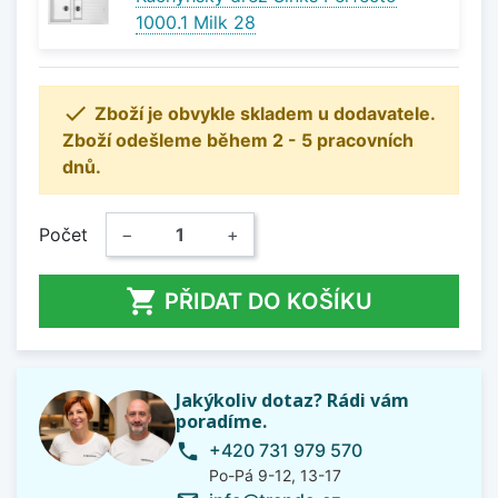
1000.1 Milk 28

Zboží je obvykle skladem u dodavatele.
Zboží odešleme během 2 - 5 pracovních
dnů.
Počet
−
+

PŘIDAT DO KOŠÍKU
Jakýkoliv dotaz? Rádi vám
poradíme.
+420 731 979 570
phone
Po-Pá 9-12, 13-17