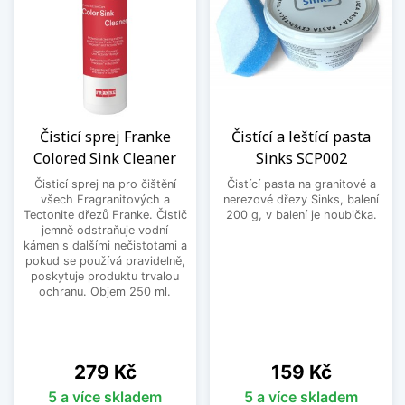
Čisticí sprej Franke
Čistící a leštící pasta
Colored Sink Cleaner
Sinks SCP002
Čisticí sprej na pro čištění
Čistící pasta na granitové a
všech Fragranitových a
nerezové dřezy Sinks, balení
Tectonite dřezů Franke. Čistič
200 g, v balení je houbička.
jemně odstraňuje vodní
kámen s dalšími nečistotami a
pokud se používá pravidelně,
poskytuje produktu trvalou
ochranu. Objem 250 ml.
Cena
Cena
279 Kč
159 Kč
5 a více skladem
5 a více skladem