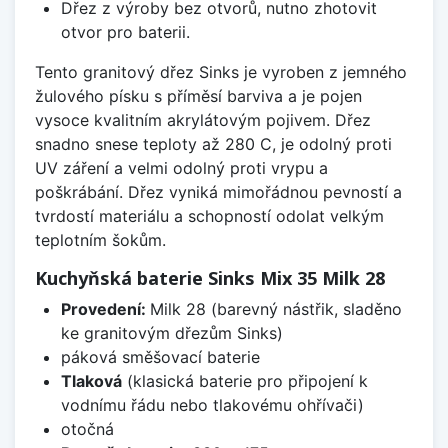
Dřez z výroby bez otvorů, nutno zhotovit
otvor pro baterii.
Tento granitový dřez Sinks je vyroben z jemného
žulového písku s příměsí barviva a je pojen
vysoce kvalitním akrylátovým pojivem. Dřez
snadno snese teploty až 280 C, je odolný proti
UV záření a velmi odolný proti vrypu a
poškrábání. Dřez vyniká mimořádnou pevností a
tvrdostí materiálu a schopností odolat velkým
teplotním šokům.
Kuchyňská baterie Sinks Mix 35 Milk 28
Provedení:
Milk 28 (barevný nástřik, sladěno
ke granitovým dřezům Sinks)
páková směšovací baterie
Tlaková
(klasická baterie pro připojení k
vodnímu řádu nebo tlakovému ohřívači)
otočná