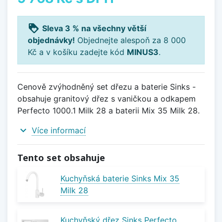
loyalty
Sleva 3 % na všechny větší
objednávky!
Objednejte alespoň za 8 000
Kč a v košíku zadejte kód
MINUS3
.
Cenově zvýhodněný set dřezu a baterie Sinks -
obsahuje granitový dřez s vaničkou a odkapem
Perfecto 1000.1 Milk 28 a baterii Mix 35 Milk 28.
expand_more
Více informací
Tento set obsahuje
Kuchyňská baterie Sinks Mix 35
Milk 28
Kuchyňský dřez Sinks Perfecto