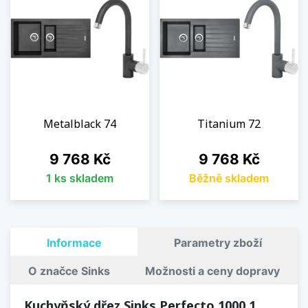
Metalblack 74
Titanium 72
Cena
Cena
9 768 Kč
9 768 Kč
1 ks skladem
Běžně skladem
Informace
Parametry zboží
O značce Sinks
Možnosti a ceny dopravy
Kuchyňský dřez Sinks Perfecto 1000.1