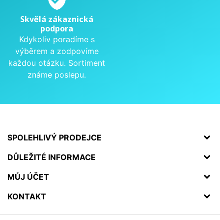
Skvělá zákaznická
podpora
Kdykoliv poradíme s
výběrem a zodpovíme
každou otázku. Sortiment
známe poslepu.
SPOLEHLIVÝ PRODEJCE
DŮLEŽITÉ INFORMACE
MŮJ ÚČET
KONTAKT