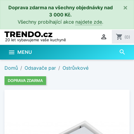
×
Doprava zdarma na všechny objednávky nad
3 000 Kč.
Všechny probíhající akce
najdete zde
.

shopping_cart
(0)
20 let vybavujeme vaše kuchyně
search

MENU
Domů
Odsavače par
Ostrůvkové
DOPRAVA ZDARMA