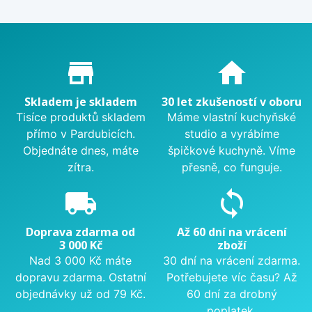
Proč nakupovat u nás?
store_mall_directory
home
Skladem je skladem
30 let zkušeností v oboru
Tisíce produktů skladem
Máme vlastní kuchyňské
přímo v Pardubicích.
studio a vyrábíme
Objednáte dnes, máte
špičkové kuchyně. Víme
zítra.
přesně, co funguje.
local_shipping
sync
Doprava zdarma od
Až 60 dní na vrácení
3 000 Kč
zboží
Nad 3 000 Kč máte
30 dní na vrácení zdarma.
dopravu zdarma. Ostatní
Potřebujete víc času? Až
objednávky už od 79 Kč.
60 dní za drobný
poplatek.