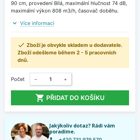
90 cm, provedení Bílá, maximální hlučnost 74 dB,
maximální výkon 808 m3/h, časovač doběhu.
expand_more
Více informací

Zboží je obvykle skladem u dodavatele.
Zboží odešleme během 2 - 5 pracovních
dnů.
Počet
−
+

PŘIDAT DO KOŠÍKU
Jakýkoliv dotaz? Rádi vám
poradíme.
+420 731 979 570