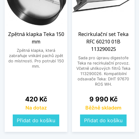
Zpětná klapka Teka 150
Recirkulační set Teka
mm
RFC 60210 01B
113290025
Zpětná klapka, která
zabraňuje vnikání pachů zpět
Sada pro úpravu digestoře
do místnosti. Pro potrubí 150
Teka na recirkulační provoz.
mm.
Včetně uhlíkových filtrů Teka
113290026. Kompatibilní
odsavače Teka: DHT 97670
ROS WH.
Cena
Cena
420 Kč
9 990 Kč
Na dotaz
Běžně skladem
Přidat do košíku
Přidat do košíku