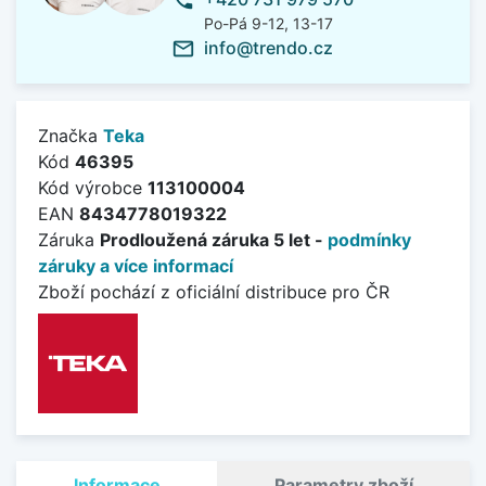
phone
Po-Pá 9-12, 13-17
info@trendo.cz
mail_outline
Značka
Teka
Kód
46395
Kód výrobce
113100004
EAN
8434778019322
Záruka
Prodloužená záruka 5 let -
podmínky
záruky a více informací
Zboží pochází z oficiální distribuce pro ČR
Informace
Parametry zboží