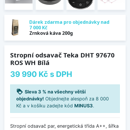
Dárek zdarma pro objednávky nad
7 000 Kč
Zrnková káva 200g
Stropní odsavač Teka DHT 97670
ROS WH Bílá
39 990 Kč
s DPH
loyalty
Sleva 3 % na všechny větší
objednávky!
Objednejte alespoň za 8 000
Kč a v košíku zadejte kód
MINUS3
.
Stropní odsavač par, energetická třída A++, šířka