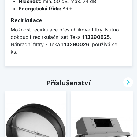
Hlučnost:
min. 50 dB, max. 74 dB
Energetická třída:
A++
Recirkulace
Možnost recirkulace přes uhlíkové filtry. Nutno
dokoupit recirkulační set Teka
113290025
.
Náhradní filtry - Teka
113290026
, používá se 1
ks.

Příslušenství