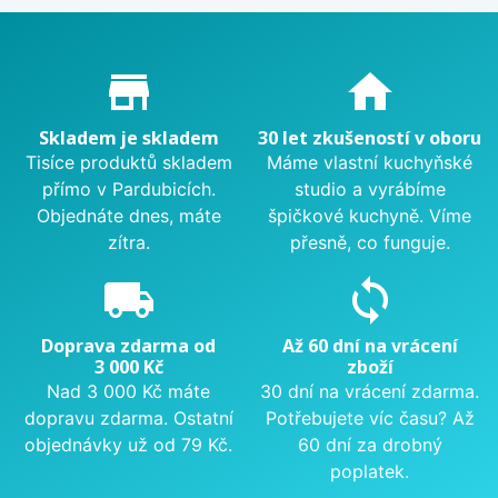
Proč nakupovat u nás?
store_mall_directory
home
Skladem je skladem
30 let zkušeností v oboru
Tisíce produktů skladem
Máme vlastní kuchyňské
přímo v Pardubicích.
studio a vyrábíme
Objednáte dnes, máte
špičkové kuchyně. Víme
zítra.
přesně, co funguje.
local_shipping
sync
Doprava zdarma od
Až 60 dní na vrácení
3 000 Kč
zboží
Nad 3 000 Kč máte
30 dní na vrácení zdarma.
dopravu zdarma. Ostatní
Potřebujete víc času? Až
objednávky už od 79 Kč.
60 dní za drobný
poplatek.