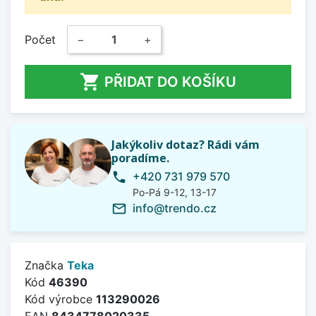
Počet
−
+

PŘIDAT DO KOŠÍKU
Jakýkoliv dotaz? Rádi vám
poradíme.
+420 731 979 570
phone
Po-Pá 9-12, 13-17
info@trendo.cz
mail_outline
Značka
Teka
Kód
46390
Kód výrobce
113290026
EAN
8434778020335