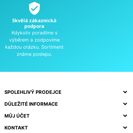
verified_user
Skvělá zákaznická
podpora
Kdykoliv poradíme s
výběrem a zodpovíme
každou otázku. Sortiment
známe poslepu.
SPOLEHLIVÝ PRODEJCE
DŮLEŽITÉ INFORMACE
MŮJ ÚČET
KONTAKT