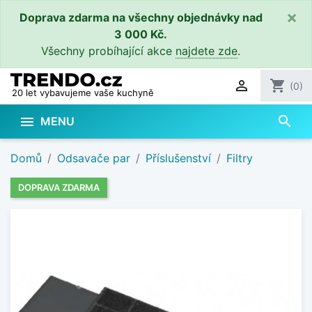
×
Doprava zdarma na všechny objednávky nad
3 000 Kč.
Všechny probíhající akce
najdete zde
.

shopping_cart
(0)
20 let vybavujeme vaše kuchyně
search

MENU
Domů
Odsavače par
Příslušenství
Filtry
DOPRAVA ZDARMA