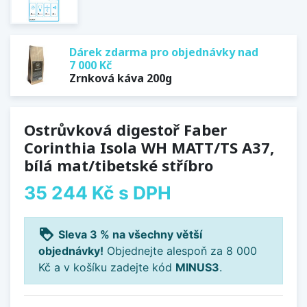
Dárek zdarma pro objednávky nad
7 000 Kč
Zrnková káva 200g
Ostrůvková digestoř Faber
Corinthia Isola WH MATT/TS A37,
bílá mat/tibetské stříbro
35 244 Kč
s DPH
loyalty
Sleva 3 % na všechny větší
objednávky!
Objednejte alespoň za 8 000
Kč a v košíku zadejte kód
MINUS3
.