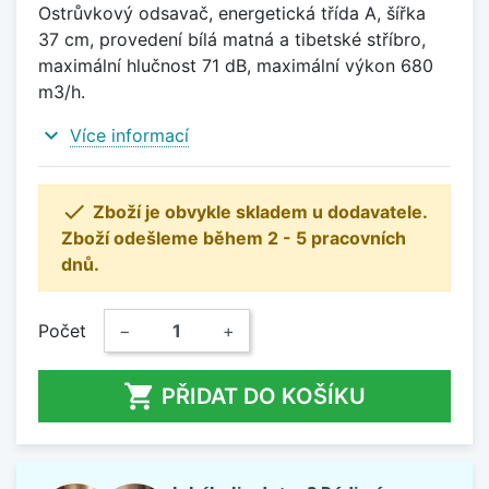
Ostrůvkový odsavač, energetická třída A, šířka
37 cm, provedení bílá matná a tibetské stříbro,
maximální hlučnost 71 dB, maximální výkon 680
m3/h.
expand_more
Více informací

Zboží je obvykle skladem u dodavatele.
Zboží odešleme během 2 - 5 pracovních
dnů.
Počet
−
+

PŘIDAT DO KOŠÍKU