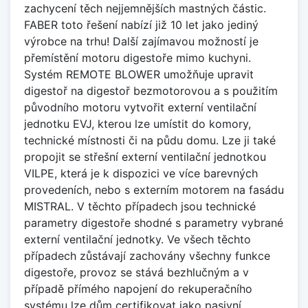
zachycení těch nejjemnějších mastných částic.
FABER toto řešení nabízí již 10 let jako jediný
výrobce na trhu! Další zajímavou možností je
přemístění motoru digestoře mimo kuchyni.
Systém REMOTE BLOWER umožňuje upravit
digestoř na digestoř bezmotorovou a s použitím
původního motoru vytvořit externí ventilační
jednotku EVJ, kterou lze umístit do komory,
technické místnosti či na půdu domu. Lze ji také
propojit se střešní externí ventilační jednotkou
VILPE, která je k dispozici ve více barevných
provedeních, nebo s externím motorem na fasádu
MISTRAL. V těchto případech jsou technické
parametry digestoře shodné s parametry vybrané
externí ventilační jednotky. Ve všech těchto
případech zůstávají zachovány všechny funkce
digestoře, provoz se stává bezhlučným a v
případě přímého napojení do rekuperačního
systému lze dům certifikovat jako pasivní.