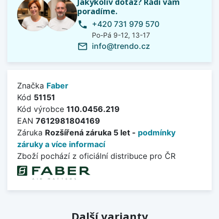
Jakýkoliv dotaz? Rádi vám
poradíme.
+420 731 979 570
phone
Po-Pá 9-12, 13-17
info@trendo.cz
mail_outline
Značka
Faber
Kód
51151
Kód výrobce
110.0456.219
EAN
7612981804169
Záruka
Rozšířená záruka 5 let -
podmínky
záruky a více informací
Zboží pochází z oficiální distribuce pro ČR
Další varianty