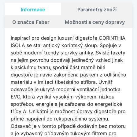
Informace
Parametry zboží
O značce Faber
Možnosti a ceny dopravy
Inspirací pro design luxusní digestoře CORINTHIA
ISOLA se stal antický korintský sloup. Spojuje v
sobě moderní trendy s prvky antiky. Svislé fazety
na jejím povrchu dodávají jedinečný vzhled jinak
klasickému tvaru, spodní část matně bílé
digestoře je navíc zakončena páskem z odlišného
materiálu v imitaci tibetského stříbra. Uvnitř
odsavače je ukrytá moderní ventilační jednotka
EVO, která vyniká vysokým výkonem, nízkou
spotřebou energie a je zařazena do energetické
třídy A. Unikátní je možnost úpravy digestoře pro
přímé napojení do rekuperačního systému.
Odsavač je v tomto případě dodáván bez motoru
a je vybavený přídavným tukovým filtrem pro