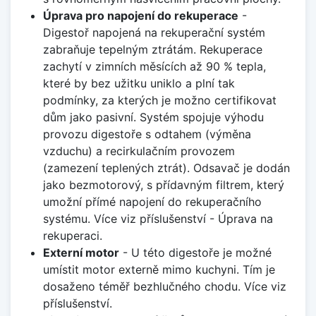
Úprava pro napojení do rekuperace
-
Digestoř napojená na rekuperační systém
zabraňuje tepelným ztrátám. Rekuperace
zachytí v zimních měsících až 90 % tepla,
které by bez užitku uniklo a plní tak
podmínky, za kterých je možno certifikovat
dům jako pasivní. Systém spojuje výhodu
provozu digestoře s odtahem (výměna
vzduchu) a recirkulačním provozem
(zamezení teplených ztrát). Odsavač je dodán
jako bezmotorový, s přídavným filtrem, který
umožní přímé napojení do rekuperačního
systému. Více viz příslušenství - Úprava na
rekuperaci.
Externí motor
- U této digestoře je možné
umístit motor externě mimo kuchyni. Tím je
dosaženo téměř bezhlučného chodu. Více viz
příslušenství.