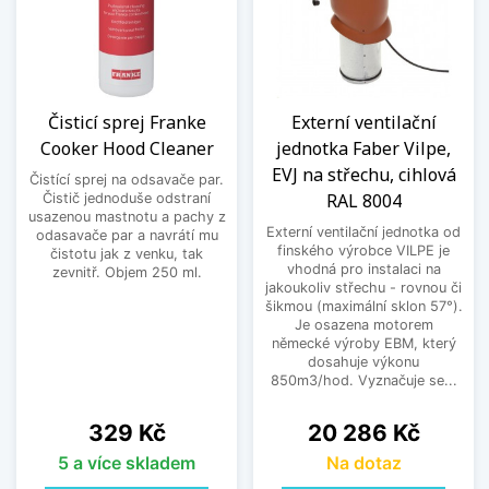
Čisticí sprej Franke
Externí ventilační
Cooker Hood Cleaner
jednotka Faber Vilpe,
EVJ na střechu, cihlová
Čistící sprej na odsavače par.
RAL 8004
Čistič jednoduše odstraní
usazenou mastnotu a pachy z
Externí ventilační jednotka od
odasavače par a navrátí mu
finského výrobce VILPE je
čistotu jak z venku, tak
vhodná pro instalaci na
zevnitř. Objem 250 ml.
jakoukoliv střechu - rovnou či
šikmou (maximální sklon 57°).
Je osazena motorem
německé výroby EBM, který
dosahuje výkonu
850m3/hod. Vyznačuje se...
Cena
Cena
329 Kč
20 286 Kč
5 a více skladem
Na dotaz