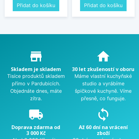
Přidat do košíku
Přidat do košíku
Proč nakupovat u nás?
store_mall_directory
home
Skladem je skladem
30 let zkušeností v oboru
Tisíce produktů skladem
Máme vlastní kuchyňské
přímo v Pardubicích.
studio a vyrábíme
Objednáte dnes, máte
špičkové kuchyně. Víme
zítra.
přesně, co funguje.
local_shipping
sync
Doprava zdarma od
Až 60 dní na vrácení
3 000 Kč
zboží