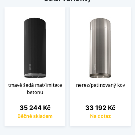
tmavě šedá mat/imitace
nerez/patinovaný kov
betonu
Cena
Cena
35 244 Kč
33 192 Kč
Běžně skladem
Na dotaz