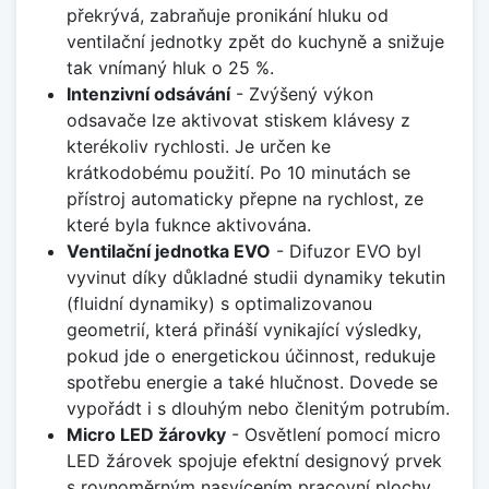
překrývá, zabraňuje pronikání hluku od
ventilační jednotky zpět do kuchyně a snižuje
tak vnímaný hluk o 25 %.
Intenzivní odsávání
- Zvýšený výkon
odsavače lze aktivovat stiskem klávesy z
kterékoliv rychlosti. Je určen ke
krátkodobému použití. Po 10 minutách se
přístroj automaticky přepne na rychlost, ze
které byla fuknce aktivována.
Ventilační jednotka EVO
- Difuzor EVO byl
vyvinut díky důkladné studii dynamiky tekutin
(fluidní dynamiky) s optimalizovanou
geometrií, která přináší vynikající výsledky,
pokud jde o energetickou účinnost, redukuje
spotřebu energie a také hlučnost. Dovede se
vypořádt i s dlouhým nebo členitým potrubím.
Micro LED žárovky
- Osvětlení pomocí micro
LED žárovek spojuje efektní designový prvek
s rovnoměrným nasvícením pracovní plochy.