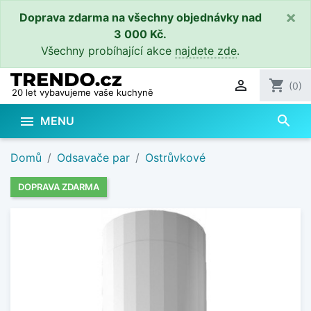
×
Doprava zdarma na všechny objednávky nad
3 000 Kč.
Všechny probíhající akce
najdete zde
.

shopping_cart
(0)
20 let vybavujeme vaše kuchyně
search

MENU
Domů
Odsavače par
Ostrůvkové
DOPRAVA ZDARMA