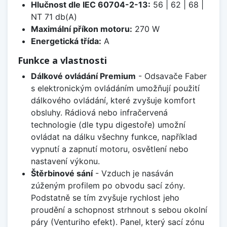
Hlučnost dle IEC 60704-2-13:
56 | 62 | 68 |
NT 71 db(A)
Maximální příkon motoru:
270 W
Energetická třída:
A
Funkce a vlastnosti
Dálkové ovládání Premium
- Odsavače Faber
s elektronickým ovládáním umožňují použití
dálkového ovládání, které zvyšuje komfort
obsluhy. Rádiová nebo infračervená
technologie (dle typu digestoře) umožní
ovládat na dálku všechny funkce, například
vypnutí a zapnutí motoru, osvětlení nebo
nastavení výkonu.
Štěrbinové sání
- Vzduch je nasáván
zúženým profilem po obvodu sací zóny.
Podstatně se tím zvyšuje rychlost jeho
proudění a schopnost strhnout s sebou okolní
páry (Venturiho efekt). Panel, který sací zónu