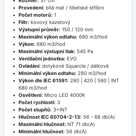
Rozměr:
37 cm
Provedení:
bílá mat / tibetské stříbro
Počet motorů:
1
Filtr:
kovový kazetový
Výstupní průměr:
150 / 120 mm
Maximální výkon odtahu:
680 m3/hod
Výkon:
680 m3/hod
Maximální výstupní tlak:
545 Pa
Ventilační jednotka:
EVO
Ovládání:
dotykové Squarcle / dálkové
Minimální výkon odtahu:
280 m3/hod
Výkon dle IEC 61591:
280 | 420 | 580 | INT
680 m3/hod
Osvětlení:
Micro LED 4000K
Počet rychlostí:
3
Počet stupňů:
3+INT
Hlučnost IEC 60704-2-13:
56 - 68 db(A)
Maximální hlučnost:
NT 71 db(A)
Minimální hlučnost:
56 db(A)