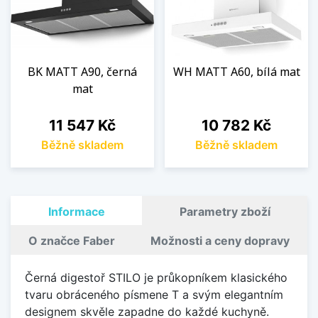
BK MATT A90, černá
WH MATT A60, bílá mat
mat
Cena
Cena
11 547 Kč
10 782 Kč
Běžně skladem
Běžně skladem
Informace
Parametry zboží
O značce Faber
Možnosti a ceny dopravy
Černá digestoř STILO je průkopníkem klasického
tvaru obráceného písmene T a svým elegantním
designem skvěle zapadne do každé kuchyně.