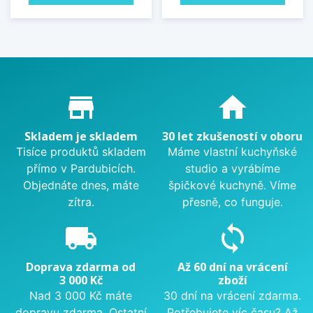
Proč nakupovat u nás?
store_mall_directory
home
Skladem je skladem
30 let zkušeností v oboru
Tisíce produktů skladem
Máme vlastní kuchyňské
přímo v Pardubicích.
studio a vyrábíme
Objednáte dnes, máte
špičkové kuchyně. Víme
zítra.
přesně, co funguje.
local_shipping
sync
Doprava zdarma od
Až 60 dní na vrácení
3 000 Kč
zboží
Nad 3 000 Kč máte
30 dní na vrácení zdarma.
dopravu zdarma. Ostatní
Potřebujete víc času? Až