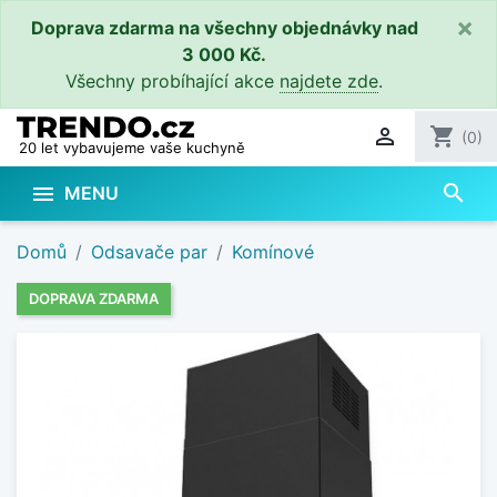
×
Doprava zdarma na všechny objednávky nad
3 000 Kč.
Všechny probíhající akce
najdete zde
.

shopping_cart
(0)
20 let vybavujeme vaše kuchyně
search

MENU
Domů
Odsavače par
Komínové
DOPRAVA ZDARMA