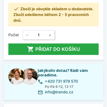

Zboží je obvykle skladem u dodavatele.
Zboží odešleme během 2 - 5 pracovních
dnů.
Počet
−
+

PŘIDAT DO KOŠÍKU
Jakýkoliv dotaz? Rádi vám
poradíme.
+420 731 979 570
phone
Po-Pá 9-12, 13-17
info@trendo.cz
mail_outline