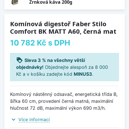
Zrnková káva 200g
Komínová digestoř Faber Stilo
Comfort BK MATT A60, černá mat
10 782 Kč
s DPH
loyalty
Sleva 3 % na všechny větší
objednávky!
Objednejte alespoň za 8 000
Kč a v košíku zadejte kód
MINUS3
.
Komínový nástěnný odsavač, energetická třída B,
šířka 60 cm, provedení černá matná, maximální
hlučnost 72 dB, maximální výkon 690 m3/h.
expand_more
Více informací