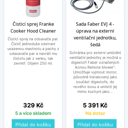
Čisticí sprej Franke
Sada Faber EVJ 4 -
Cooker Hood Cleaner
úprava na externí
ventilační jednotku,
Čistící sprej na odsavače par.
šedá
Čistič jednoduše odstraní
usazenou mastnotu a pachy z
Schránka pro externí umístění
odasavače par a navrátí mu
ventilační jednotky je možná u
čistotu jak z venku, tak
digestoří Faber označených
zevnitř. Objem 250 ml.
ikonou Remote blower".
Umožňuje vyjmout motor,
původně instalovaný jako
součást digestoře, do
nového boxu a umístit jej
mimo kuchyni jako...
Cena
Cena
329 Kč
5 391 Kč
5 a více skladem
Na dotaz
Přidat do košíku
Přidat do košíku