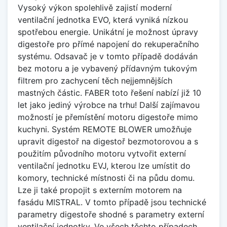
Vysoký výkon spolehlivě zajistí moderní
ventilační jednotka EVO, která vyniká nízkou
spotřebou energie. Unikátní je možnost úpravy
digestoře pro přímé napojení do rekuperačního
systému. Odsavač je v tomto případě dodáván
bez motoru a je vybavený přídavným tukovým
filtrem pro zachycení těch nejjemnějších
mastných částic. FABER toto řešení nabízí již 10
let jako jediný výrobce na trhu! Další zajímavou
možností je přemístění motoru digestoře mimo
kuchyni. Systém REMOTE BLOWER umožňuje
upravit digestoř na digestoř bezmotorovou a s
použitím původního motoru vytvořit externí
ventilační jednotku EVJ, kterou lze umístit do
komory, technické místnosti či na půdu domu.
Lze ji také propojit s externím motorem na
fasádu MISTRAL. V tomto případě jsou technické
parametry digestoře shodné s parametry externí
ventilační jednotky. Ve všech těchto případech