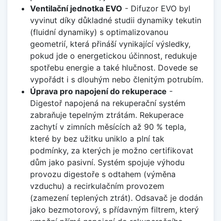
Ventilační jednotka EVO
- Difuzor EVO byl
vyvinut díky důkladné studii dynamiky tekutin
(fluidní dynamiky) s optimalizovanou
geometrií, která přináší vynikající výsledky,
pokud jde o energetickou účinnost, redukuje
spotřebu energie a také hlučnost. Dovede se
vypořádt i s dlouhým nebo členitým potrubím.
Úprava pro napojení do rekuperace
-
Digestoř napojená na rekuperační systém
zabraňuje tepelným ztrátám. Rekuperace
zachytí v zimních měsících až 90 % tepla,
které by bez užitku uniklo a plní tak
podmínky, za kterých je možno certifikovat
dům jako pasivní. Systém spojuje výhodu
provozu digestoře s odtahem (výměna
vzduchu) a recirkulačním provozem
(zamezení teplených ztrát). Odsavač je dodán
jako bezmotorový, s přídavným filtrem, který