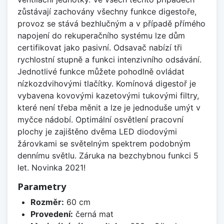
zůstávají zachovány všechny funkce digestoře,
provoz se stává bezhlučným a v případě přímého
napojení do rekuperačního systému lze dům
certifikovat jako pasivní. Odsavač nabízí tři
rychlostní stupně a funkci intenzivního odsávání.
Jednotlivé funkce můžete pohodlně ovládat
nízkozdvihovými tlačítky. Komínová digestoř je
vybavena kovovými kazetovými tukovými filtry,
které není třeba měnit a lze je jednoduše umýt v
myčce nádobí. Optimální osvětlení pracovní
plochy je zajištěno dvěma LED diodovými
žárovkami se světelným spektrem podobným
dennímu světlu. Záruka na bezchybnou funkci 5
let. Novinka 2021!
Parametry
Rozměr:
60 cm
Provedení:
černá mat