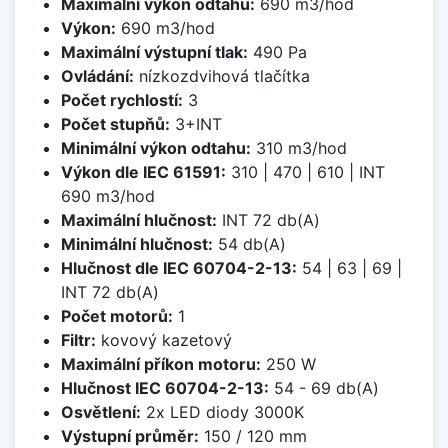
Maximální výkon odtahu:
690 m3/hod
Výkon:
690 m3/hod
Maximální výstupní tlak:
490 Pa
Ovládání:
nízkozdvihová tlačítka
Počet rychlostí:
3
Počet stupňů:
3+INT
Minimální výkon odtahu:
310 m3/hod
Výkon dle IEC 61591:
310 | 470 | 610 | INT
690 m3/hod
Maximální hlučnost:
INT 72 db(A)
Minimální hlučnost:
54 db(A)
Hlučnost dle IEC 60704-2-13:
54 | 63 | 69 |
INT 72 db(A)
Počet motorů:
1
Filtr:
kovový kazetový
Maximální příkon motoru:
250 W
Hlučnost IEC 60704-2-13:
54 - 69 db(A)
Osvětlení:
2x LED diody 3000K
Výstupní průměr:
150 / 120 mm