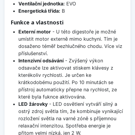
Ventilační jednotka:
EVO
Energetická třída:
B
Funkce a vlastnosti
Externí motor
- U této digestoře je možné
umístit motor externě mimo kuchyni. Tím je
dosaženo téměř bezhlučného chodu. Více viz
příslušenství.
Intenzivní odsávání
- Zvýšený výkon
odsavače lze aktivovat stiskem klávesy z
kterékoliv rychlosti. Je určen ke
krátkodobému použití. Po 10 minutách se
přístroj automaticky přepne na rychlost, ze
které byla fuknce aktivována.
LED žárovky
- LED osvětlení vytváří silný a
ostrý zdroj světla tím, že kombinuje vynikající
rozložení světla na varné zóně s příjemnou
relaxační intenzitou. Spotřeba energie je
přitom velmi nízká, jen 2 W.