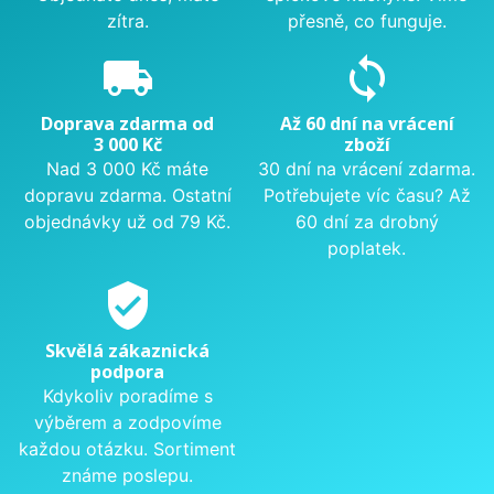
zítra.
přesně, co funguje.
local_shipping
sync
Doprava zdarma od
Až 60 dní na vrácení
3 000 Kč
zboží
Nad 3 000 Kč máte
30 dní na vrácení zdarma.
dopravu zdarma. Ostatní
Potřebujete víc času? Až
objednávky už od 79 Kč.
60 dní za drobný
poplatek.
verified_user
Skvělá zákaznická
podpora
Kdykoliv poradíme s
výběrem a zodpovíme
každou otázku. Sortiment
známe poslepu.