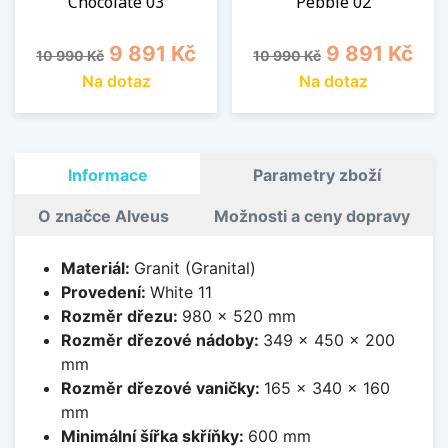
Chocolate 03
Pebble 02
Běžná cena
Cena
Běžná cena
Cena
9 891 Kč
9 891 Kč
10 990 Kč
10 990 Kč
Na dotaz
Na dotaz
Informace
Parametry zboží
O značce Alveus
Možnosti a ceny dopravy
Materiál:
Granit (Granital)
Provedení:
White 11
Rozměr dřezu:
980 x 520 mm
Rozměr dřezové nádoby:
349 x 450 x 200
mm
Rozměr dřezové vaničky:
165 x 340 x 160
mm
Minimální šířka skříňky:
600 mm