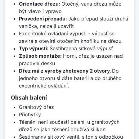
Orientace dřezu:
Otočný, vana dřezu může
být vlevo i vpravo
Provedení přepadu:
Jako přepad slouží druhá
vanička, nelze ji uzavřít
Excentrické ovládání výpusti - výpusť se
zavírá a otevírá otočením knoflíku na dřezu.
Typ výpusti:
Šestihranná sítková výpusť
Způsob montáže:
Horní, dřez je usazen nad
pracovní desku
Dřez má z výroby zhotoveny 2 otvory.
Do
jednoho otvoru si dáte baterii a do druhého
excentrické ovládání.
Obsah balení
Granitový dřez
Příchytky
Těsnění není součástí balení, u granitových
dřezů se jako těsnění používá silikon
Šestihranný sítkový ventil, sifon s odbočkou