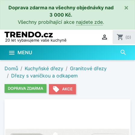
×
Doprava zdarma na všechny objednávky nad
3 000 Kč.
Všechny probíhající akce
najdete zde
.

shopping_cart
(0)
20 let vybavujeme vaše kuchyně
search

MENU
Domů
Kuchyňské dřezy
Granitové dřezy
Dřezy s vaničkou a odkapem
local_offer
DOPRAVA ZDARMA
AKCE