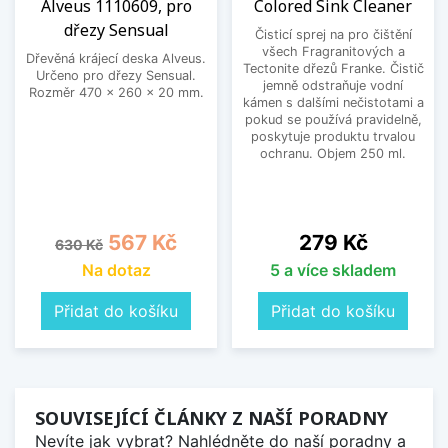
Alveus 1110609, pro
Colored Sink Cleaner
dřezy Sensual
Čisticí sprej na pro čištění
všech Fragranitových a
Dřevěná krájecí deska Alveus.
Tectonite dřezů Franke. Čistič
Určeno pro dřezy Sensual.
jemně odstraňuje vodní
Rozměr 470 x 260 x 20 mm.
kámen s dalšími nečistotami a
pokud se používá pravidelně,
poskytuje produktu trvalou
ochranu. Objem 250 ml.
Běžná cena
Cena
Cena
567 Kč
279 Kč
630 Kč
Na dotaz
5 a více skladem
Přidat do košíku
Přidat do košíku
SOUVISEJÍCÍ ČLÁNKY Z NAŠÍ PORADNY
Nevíte jak vybrat? Nahlédněte do naší poradny a