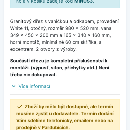
Kč a v košíku zadejte kód
MINUS3
.
Granitový dřez s vaničkou a odkapem, provedení
White 11, otočný, rozměr 980 x 520 mm, vana
349 x 450 x 200 mm a 165 x 340 x 160 mm,
horní montáž, minimálně 60 cm skříňka, s
excentrem, 2 otvory z výroby.
Součástí dřezu je kompletní příslušenství k
montáži. (výpusť, sifon, příchytky atd.) Není
třeba nic dokupovat.
expand_more
Více informací

Zboží by mělo být dostupné, ale termín
musíme zjistit u dodavatele. Termín dodání
Vám sdělíme telefonicky, emailem nebo na
prodejně v Pardubicích.