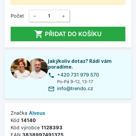
Počet
−
+

PŘIDAT DO KOŠÍKU
Jakýkoliv dotaz? Rádi vám
poradíme.
+420 731 979 570
phone
Po-Pá 9-12, 13-17
info@trendo.cz
mail_outline
Značka
Alveus
Kód
14140
Kód výrobce
1128393
EAN
3838997491375