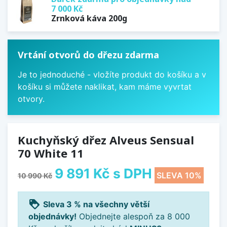
7 000 Kč
Zrnková káva 200g
Vrtání otvorů do dřezu zdarma
Je to jednoduché - vložíte produkt do košíku a v
košíku si můžete naklikat, kam máme vyvrtat
otvory.
Kuchyňský dřez Alveus Sensual
70 White 11
9 891 Kč
s DPH
SLEVA 10%
10 990 Kč
loyalty
Sleva 3 % na všechny větší
objednávky!
Objednejte alespoň za 8 000