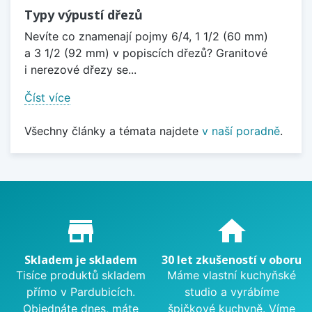
Typy výpustí dřezů
Nevíte co znamenají pojmy 6/4, 1 1/2 (60 mm)
a 3 1/2 (92 mm) v popiscích dřezů? Granitové
i nerezové dřezy se...
Číst více
Všechny články a témata najdete
v naší poradně
.
Proč nakupovat u nás?
store_mall_directory
home
Skladem je skladem
30 let zkušeností v oboru
Tisíce produktů skladem
Máme vlastní kuchyňské
přímo v Pardubicích.
studio a vyrábíme
Objednáte dnes, máte
špičkové kuchyně. Víme