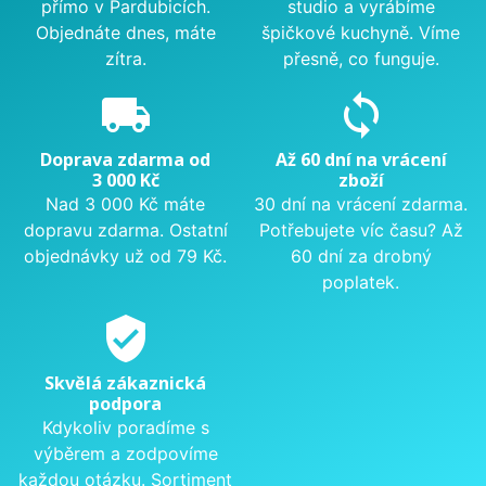
přímo v Pardubicích.
studio a vyrábíme
Objednáte dnes, máte
špičkové kuchyně. Víme
zítra.
přesně, co funguje.
local_shipping
sync
Doprava zdarma od
Až 60 dní na vrácení
3 000 Kč
zboží
Nad 3 000 Kč máte
30 dní na vrácení zdarma.
dopravu zdarma. Ostatní
Potřebujete víc času? Až
objednávky už od 79 Kč.
60 dní za drobný
poplatek.
verified_user
Skvělá zákaznická
podpora
Kdykoliv poradíme s
výběrem a zodpovíme
každou otázku. Sortiment