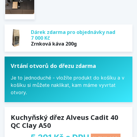
Dárek zdarma pro objednávky nad
7 000 Kč
Zrnková káva 200g
Vrtání otvorů do dřezu zdarma
Je to jednoduché - vložíte produkt do košíku a v
košíku si můžete naklikat, kam máme vyvrtat
otvory.
Kuchyňský dřez Alveus Cadit 40
QC Clay A50