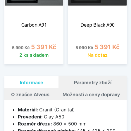
Carbon A91
Deep Black A90
Běžná cena
Cena
Běžná cena
Cena
5 391 Kč
5 391 Kč
5 990 Kč
5 990 Kč
2 ks skladem
Na dotaz
Informace
Parametry zboží
O značce Alveus
Možnosti a ceny dopravy
Materiál:
Granit (Granital)
Provedení:
Clay A50
Rozměr dřezu:
860 x 500 mm
Rozměr dřezové nádoby:
445 x 425 x 200