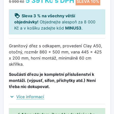
5 391 Kč
s DPH
SLEVA 10%
5 990 Kč
loyalty
Sleva 3 % na všechny větší
objednávky!
Objednejte alespoň za 8 000
Kč a v košíku zadejte kód
MINUS3
.
Granitový dřez s odkapem, provedení Clay A50,
otočný, rozměr 860 x 500 mm, vana 445 x 425
x 200 mm, horní montáž, minimálně 60 cm
skříňka.
Součástí dřezu je kompletní příslušenství k
montáži. (výpusť, sifon, příchytky atd.) Není
třeba nic dokupovat.
expand_more
Více informací