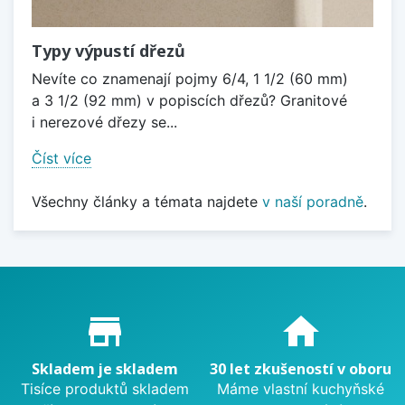
Typy výpustí dřezů
Nevíte co znamenají pojmy 6/4, 1 1/2 (60 mm)
a 3 1/2 (92 mm) v popiscích dřezů? Granitové
i nerezové dřezy se...
Číst více
Všechny články a témata najdete
v naší poradně
.
Proč nakupovat u nás?
store_mall_directory
home
Skladem je skladem
30 let zkušeností v oboru
Tisíce produktů skladem
Máme vlastní kuchyňské