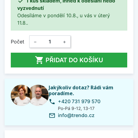

1 kus skladem, ihned k odeslání nebo
vyzvednutí
Odesíláme v pondělí 10.8., u vás v úterý
11.8..
Počet
−
+

PŘIDAT DO KOŠÍKU
Jakýkoliv dotaz? Rádi vám
poradíme.
+420 731 979 570
phone
Po-Pá 9-12, 13-17
info@trendo.cz
mail_outline