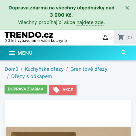
×
Doprava zdarma na všechny objednávky nad
3 000 Kč.
Všechny probíhající akce
najdete zde
.

shopping_cart
(0)
20 let vybavujeme vaše kuchyně
search

MENU
Domů
Kuchyňské dřezy
Granitové dřezy
Dřezy s odkapem
local_offer
DOPRAVA ZDARMA
AKCE