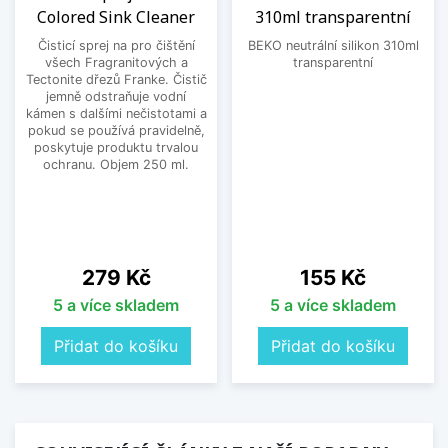
Colored Sink Cleaner
310ml transparentní
Čisticí sprej na pro čištění
BEKO neutrální silikon 310ml
všech Fragranitových a
transparentní
Tectonite dřezů Franke. Čistič
jemně odstraňuje vodní
kámen s dalšími nečistotami a
pokud se používá pravidelně,
poskytuje produktu trvalou
ochranu. Objem 250 ml.
Cena
Cena
279 Kč
155 Kč
5 a více skladem
5 a více skladem
Přidat do košíku
Přidat do košíku