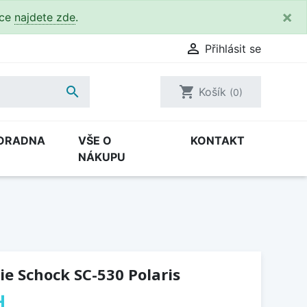
×
kce
najdete zde
.

Přihlásit se

shopping_cart
Košík
(0)
ORADNA
VŠE O
KONTAKT
NÁKUPU
e Schock SC-530 Polaris
H