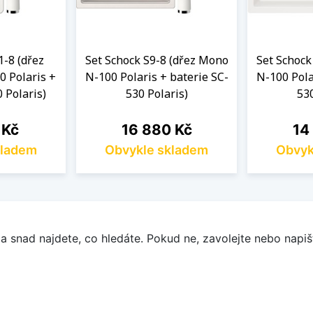
1-8 (dřez
Set Schock S9-8 (dřez Mono
Set Schock
 Polaris +
N-100 Polaris + baterie SC-
N-100 Pola
 Polaris)
530 Polaris)
530
Cena
Cen
 Kč
16 880 Kč
14
kladem
Obvykle skladem
Obvyk
a snad najdete, co hledáte. Pokud ne, zavolejte nebo napišt