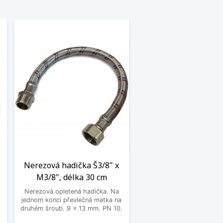
Nerezová hadička Š3/8" x
M3/8", délka 30 cm
Nerezová opletená hadička. Na
jednom konci převlečná matka na
o
druhém šroub. 9 x 13 mm. PN 10.