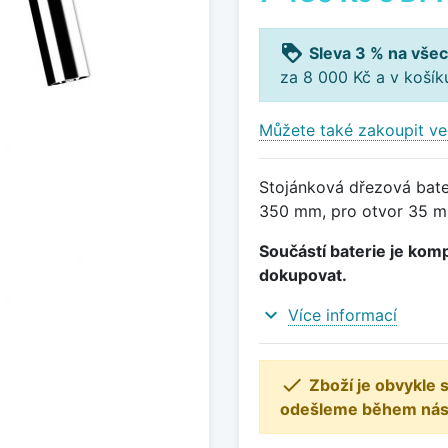
loyalty
Sleva 3 % na všec
za 8 000 Kč a v koší
Můžete také zakoupit ve
Stojánková dřezová bater
350 mm, pro otvor 35 mm
Součástí baterie je komp
dokupovat.
expand_more
Více informací

Zboží je obvykle
odešleme během násle