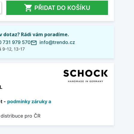

PŘIDAT DO KOŠÍKU
iv dotaz? Rádi vám poradíme.
 731 979 570
info@trendo.cz
mail_outline
 9-12, 13-17
L
et -
podmínky záruky a
 distribuce pro ČR