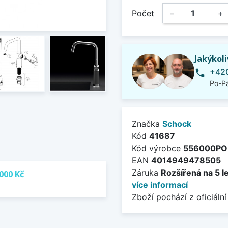
Počet
−
+
Jakýkol
+420
phone
Po-Pá
Značka
Schock
Kód
41687
Kód výrobce
556000PO
EAN
4014949478505
Záruka
Rozšířená na 5 l
000 Kč
více informací
Zboží pochází z oficiální