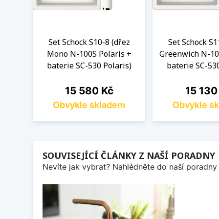
Set Schock S10-8 (dřez
Set Schock S1
Mono N-100S Polaris +
Greenwich N-100
baterie SC-530 Polaris)
baterie SC-530
Cena
Cena
15 580 Kč
15 130
Obvykle skladem
Obvykle s
SOUVISEJÍCÍ ČLÁNKY Z NAŠÍ PORADNY
Nevíte jak vybrat? Nahlédněte do naší poradny 