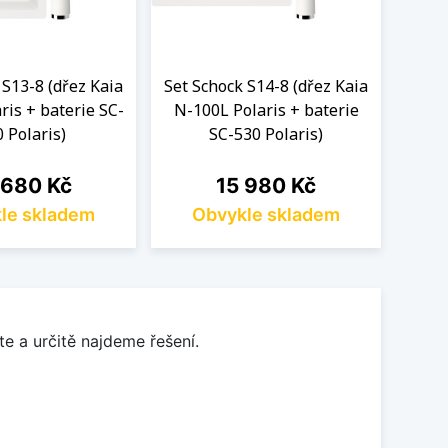
 S13-8 (dřez Kaia
Set Schock S14-8 (dřez Kaia
Set S
ris + baterie SC-
N-100L Polaris + baterie
N-1
 Polaris)
SC-530 Polaris)
a
Cena
 680 Kč
15 980 Kč
le skladem
Obvykle skladem
O
e a určitě najdeme řešení.