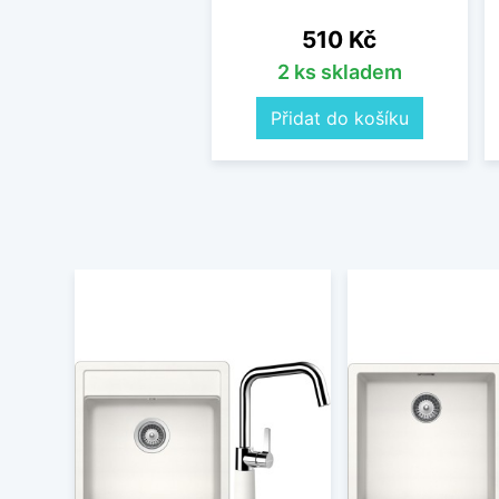
Cena
510 Kč
2 ks skladem
Přidat do košíku