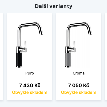
Další varianty
Puro
Croma
Cena
Cena
7 430 Kč
7 050 Kč
Obvykle skladem
Obvykle skladem