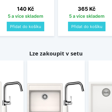
Cena
Cena
140 Kč
365 Kč
5 a více skladem
5 a více skladem
Přidat do košíku
Přidat do košíku
Lze zakoupit v setu