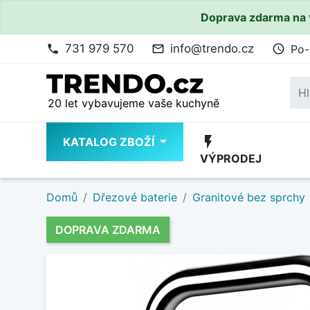
Doprava zdarma na 
731 979 570
info@trendo.cz
Po-
phone
mail_outline
access_time
20 let vybavujeme vaše kuchyně
flash_on
KATALOG ZBOŽÍ
VÝPRODEJ
Domů
Dřezové baterie
Granitové bez sprchy
DOPRAVA ZDARMA