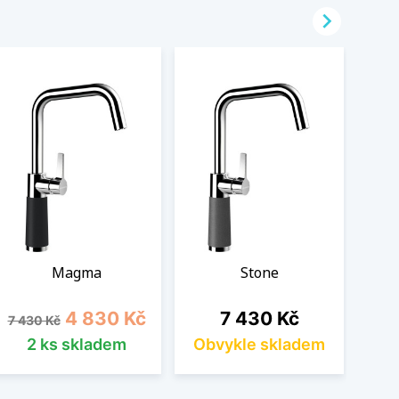

Magma
Stone
Běžná cena
Cena
Cena
4 830 Kč
7 430 Kč
7 430 Kč
2 ks skladem
Obvykle skladem
Ob