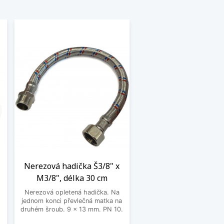
Nerezová hadička Š3/8" x
M3/8", délka 30 cm
Nerezová opletená hadička. Na
jednom konci převlečná matka na
o
druhém šroub. 9 x 13 mm. PN 10.