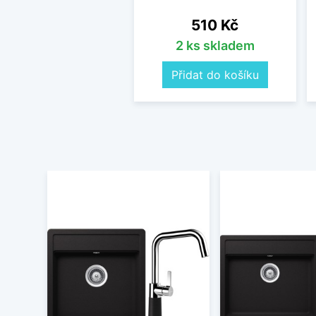
Cena
510 Kč
2 ks skladem
Přidat do košíku