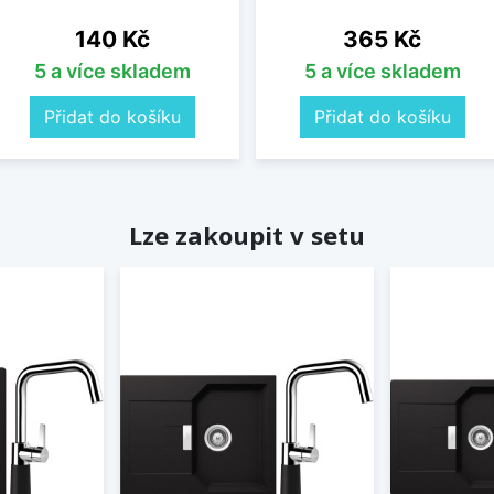
Cena
Cena
140 Kč
365 Kč
5 a více skladem
5 a více skladem
Přidat do košíku
Přidat do košíku
Lze zakoupit v setu