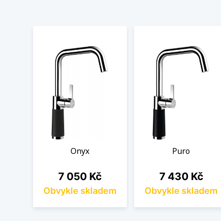
Onyx
Puro
Cena
Cena
7 050 Kč
7 430 Kč
Obvykle skladem
Obvykle skladem