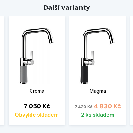
Další varianty
Croma
Magma
Cena
Běžná cena
Cena
7 050 Kč
4 830 Kč
7 430 Kč
Obvykle skladem
2 ks skladem