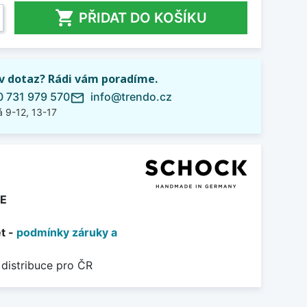

PŘIDAT DO KOŠÍKU
iv dotaz? Rádi vám poradíme.
 731 979 570
info@trendo.cz
mail_outline
 9-12, 13-17
E
et -
podmínky záruky a
 distribuce pro ČR