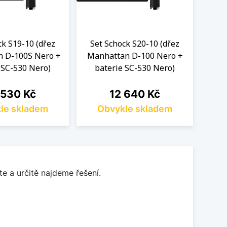
ck S19-10 (dřez
Set Schock S20-10 (dřez
Set
 D-100S Nero +
Manhattan D-100 Nero +
Manh
 SC-530 Nero)
baterie SC-530 Nero)
ba
a
Cena
 530 Kč
12 640 Kč
le skladem
Obvykle skladem
O
e a určitě najdeme řešení.