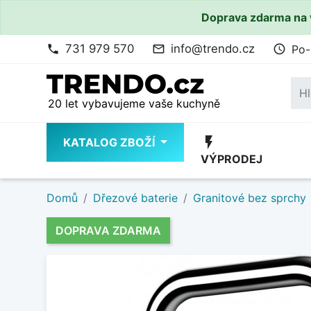
Doprava zdarma na 
731 979 570
info@trendo.cz
Po-
phone
mail_outline
access_time
20 let vybavujeme vaše kuchyně
flash_on
KATALOG ZBOŽÍ
VÝPRODEJ
Domů
Dřezové baterie
Granitové bez sprchy
DOPRAVA ZDARMA