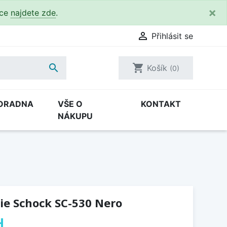
×
kce
najdete zde
.

Přihlásit se

shopping_cart
Košík
(0)
ORADNA
VŠE O
KONTAKT
NÁKUPU
ie Schock SC-530 Nero
H