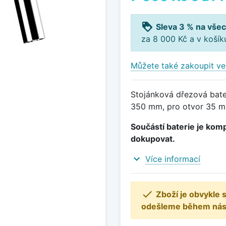
loyalty
Sleva 3 % na všec
za 8 000 Kč a v koší
Můžete také zakoupit ve
Stojánková dřezová bater
350 mm, pro otvor 35 mm
Součástí baterie je komp
dokupovat.
expand_more
Více informací

Zboží je obvykle
odešleme během násle