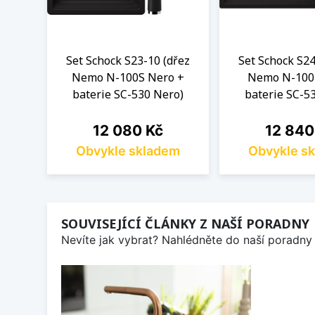
Set Schock S23-10 (dřez
Set Schock S24
Nemo N-100S Nero +
Nemo N-100
baterie SC-530 Nero)
baterie SC-5
Cena
Cena
12 080 Kč
12 840
Obvykle skladem
Obvykle s
SOUVISEJÍCÍ ČLÁNKY Z NAŠÍ PORADNY
Nevíte jak vybrat? Nahlédněte do naší poradny 