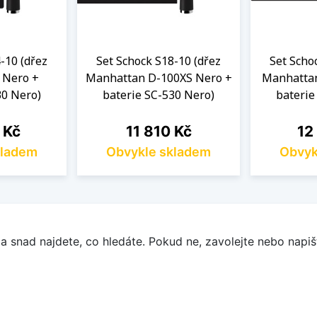
-10 (dřez
Set Schock S18-10 (dřez
Set Scho
 Nero +
Manhattan D-100XS Nero +
Manhattan
30 Nero)
baterie SC-530 Nero)
baterie
Cena
Cen
 Kč
11 810 Kč
12
kladem
Obvykle skladem
Obvyk
a snad najdete, co hledáte. Pokud ne, zavolejte nebo napišt