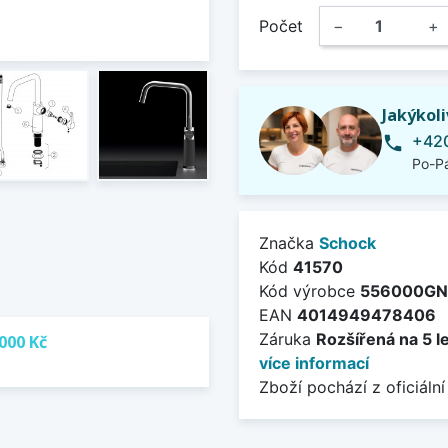
Počet
−
+
Jakýkol
+420
phone
Po-Pá
Značka
Schock
Kód
41570
Kód výrobce
556000GN
EAN
4014949478406
Záruka
Rozšířená na 5 l
000 Kč
více informací
Zboží pochází z oficiální