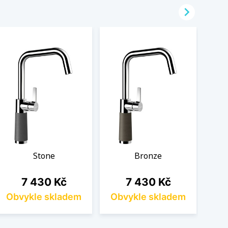

Stone
Bronze
Cena
Cena
7 430 Kč
7 430 Kč
Obvykle skladem
Obvykle skladem
Ob