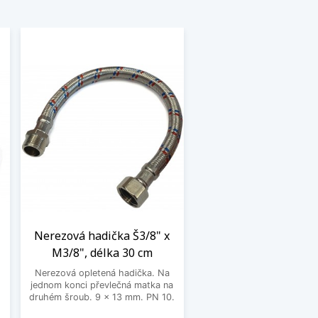
Nerezová hadička Š3/8" x
M3/8", délka 30 cm
Nerezová opletená hadička. Na
jednom konci převlečná matka na
o
druhém šroub. 9 x 13 mm. PN 10.