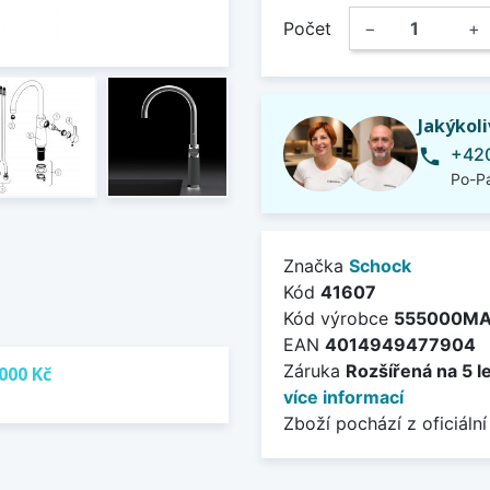
Počet
−
+
Jakýkol
+420
phone
Po-Pá
Značka
Schock
Kód
41607
Kód výrobce
555000M
EAN
4014949477904
Záruka
Rozšířená na 5 l
000 Kč
více informací
Zboží pochází z oficiální