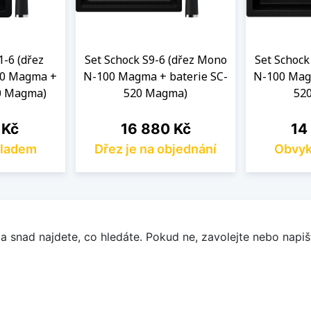
1-6 (dřez
Set Schock S9-6 (dřez Mono
Set Schock
00 Magma +
N-100 Magma + baterie SC-
N-100 Mag
0 Magma)
520 Magma)
52
Cena
Cen
 Kč
16 880 Kč
14
kladem
Dřez je na objednání
Obvyk
a snad najdete, co hledáte. Pokud ne, zavolejte nebo napišt