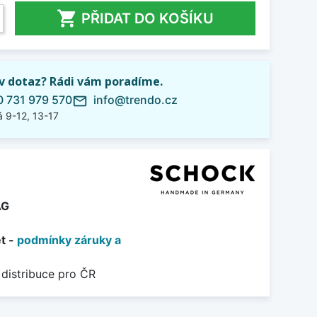

PŘIDAT DO KOŠÍKU
iv dotaz? Rádi vám poradíme.
 731 979 570
info@trendo.cz
mail_outline
 9-12, 13-17
AG
et -
podmínky záruky a
 distribuce pro ČR