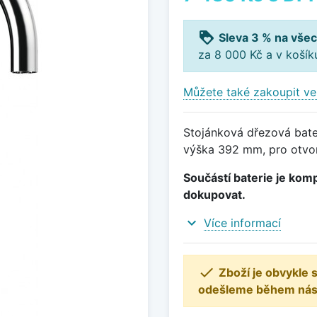
loyalty
Sleva 3 % na všec
za 8 000 Kč a v koší
Můžete také zakoupit ve
Stojánková dřezová bate
výška 392 mm, pro otvor
Součástí baterie je komp
dokupovat.
expand_more
Více informací

Zboží je obvykle
odešleme během násle