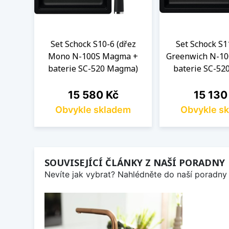
Set Schock S10-6 (dřez
Set Schock S1
Mono N-100S Magma +
Greenwich N-1
baterie SC-520 Magma)
baterie SC-52
Cena
Cena
15 580 Kč
15 130
Obvykle skladem
Obvykle s
SOUVISEJÍCÍ ČLÁNKY Z NAŠÍ PORADNY
Nevíte jak vybrat? Nahlédněte do naší poradny 