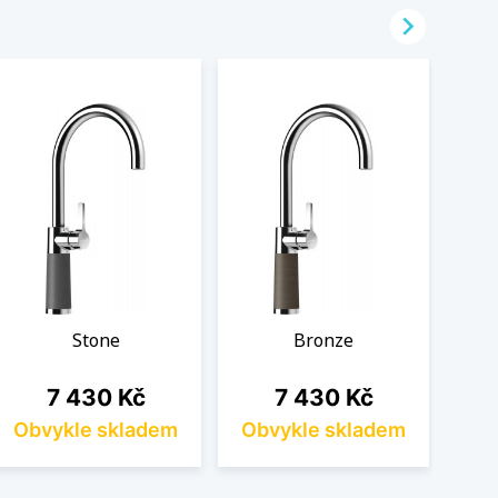

Stone
Bronze
Cena
Cena
7 430 Kč
7 430 Kč
Obvykle skladem
Obvykle skladem
Ob