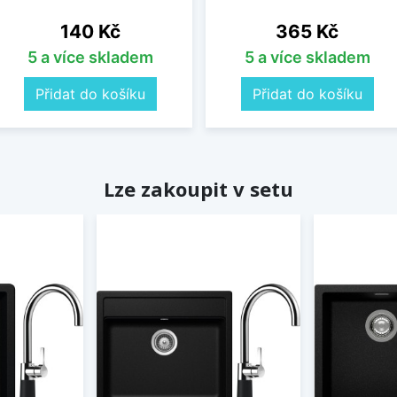
Cena
Cena
140 Kč
365 Kč
5 a více skladem
5 a více skladem
Přidat do košíku
Přidat do košíku
Lze zakoupit v setu