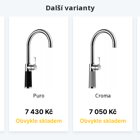
Další varianty
Puro
Croma
Cena
Cena
7 430 Kč
7 050 Kč
Obvykle skladem
Obvykle skladem