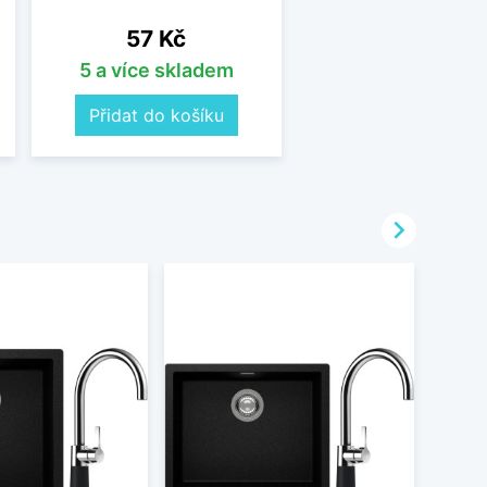
Cena
57 Kč
5 a více skladem
Přidat do košíku
