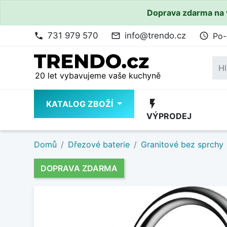
Doprava zdarma na 
731 979 570
info@trendo.cz
Po-
phone
mail_outline
access_time
20 let vybavujeme vaše kuchyně
flash_on
KATALOG ZBOŽÍ
VÝPRODEJ
Domů
Dřezové baterie
Granitové bez sprchy
DOPRAVA ZDARMA