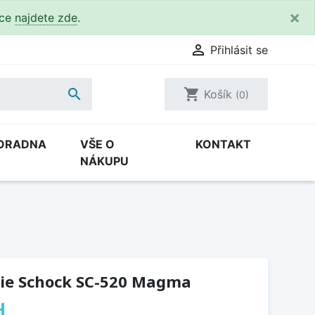
×
kce
najdete zde
.

Přihlásit se

shopping_cart
Košík
(0)
ORADNA
VŠE O
KONTAKT
NÁKUPU
ie Schock SC-520 Magma
H