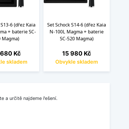
 S13-6 (dřez Kaia
Set Schock S14-6 (dřez Kaia
Set S
ma + baterie SC-
N-100L Magma + baterie
N-1
0 Magma)
SC-520 Magma)
a
Cena
 680 Kč
15 980 Kč
le skladem
Obvykle skladem
O
e a určitě najdeme řešení.