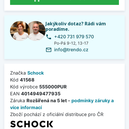
Jakýkoliv dotaz? Rádi vám
poradíme.
+420 731 979 570
phone
Po-Pá 9-12, 13-17
info@trendo.cz
mail_outline
Značka
Schock
Kód
41568
Kód výrobce
555000PUR
EAN
4014949477935
Záruka
Rozšířená na 5 let -
podmínky záruky a
více informací
Zboží pochází z oficiální distribuce pro ČR