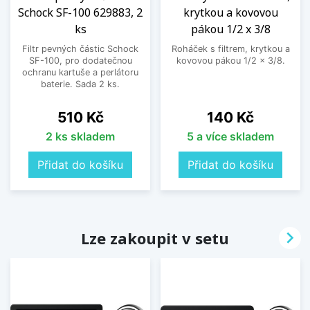
Schock SF-100 629883, 2
krytkou a kovovou
ks
pákou 1/2 x 3/8
Filtr pevných částic Schock
Roháček s filtrem, krytkou a
SF-100, pro dodatečnou
kovovou pákou 1/2 x 3/8.
ochranu kartuše a perlátoru
baterie. Sada 2 ks.
Cena
Cena
510 Kč
140 Kč
2 ks skladem
5 a více skladem
Přidat do košíku
Přidat do košíku

Lze zakoupit v setu