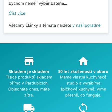
bychom neměli výběr baterie...
Číst více
Všechny články a témata najdete
v naší poradně
.
Proč nakupovat u nás?
store_mall_directory
home
Skladem je skladem
30 let zkušeností v oboru
Tisíce produktů skladem
Máme vlastní kuchyňské
přímo v Pardubicích.
studio a vyrábíme
Objednáte dnes, máte
špičkové kuchyně. Víme
zítra.
přesně, co funguje.
local_shipping
sync