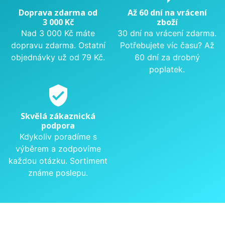
Doprava zdarma od
Až 60 dní na vrácení
3 000 Kč
zboží
Nad 3 000 Kč máte
30 dní na vrácení zdarma.
dopravu zdarma. Ostatní
Potřebujete víc času? Až
objednávky už od 79 Kč.
60 dní za drobný
poplatek.
verified_user
Skvělá zákaznická
podpora
Kdykoliv poradíme s
výběrem a zodpovíme
každou otázku. Sortiment
známe poslepu.