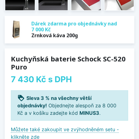
Dárek zdarma pro objednávky nad
7 000 Kč
Zrnková káva 200g
Kuchyňská baterie Schock SC-520
Puro
7 430 Kč
s DPH
loyalty
Sleva 3 % na všechny větší
objednávky!
Objednejte alespoň za 8 000
Kč a v košíku zadejte kód
MINUS3
.
Můžete také zakoupit ve zvýhodněném setu -
klikněte zde