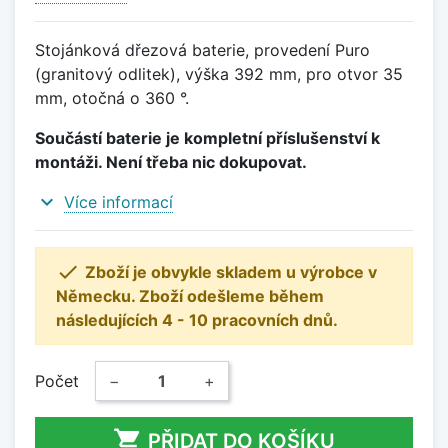
Stojánková dřezová baterie, provedení Puro
(granitový odlitek), výška 392 mm, pro otvor 35
mm, otočná o 360 °.
Součástí baterie je kompletní příslušenství k
montáži. Není třeba nic dokupovat.
expand_more
Více informací

Zboží je obvykle skladem u výrobce v
Německu. Zboží odešleme během
následujících 4 - 10 pracovních dnů.
Počet
−
+

PŘIDAT DO KOŠÍKU