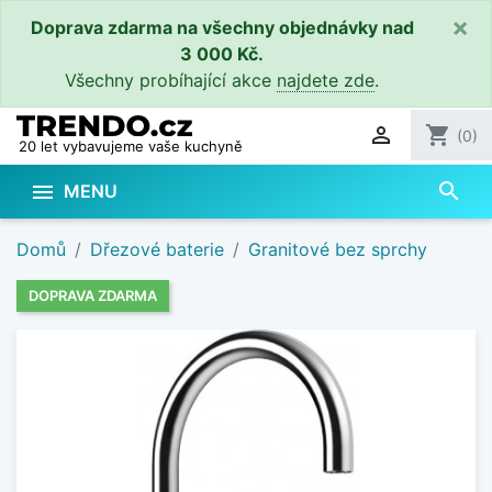
×
Doprava zdarma na všechny objednávky nad
3 000 Kč.
Všechny probíhající akce
najdete zde
.

shopping_cart
(0)
20 let vybavujeme vaše kuchyně
search

MENU
Domů
Dřezové baterie
Granitové bez sprchy
DOPRAVA ZDARMA