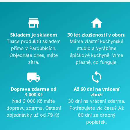
Proč nakupovat u nás?
store_mall_directory
home
Skladem je skladem
30 let zkušeností v oboru
Tisíce produktů skladem
Máme vlastní kuchyňské
přímo v Pardubicích.
studio a vyrábíme
Objednáte dnes, máte
špičkové kuchyně. Víme
zítra.
přesně, co funguje.
local_shipping
sync
Doprava zdarma od
Až 60 dní na vrácení
3 000 Kč
zboží
Nad 3 000 Kč máte
30 dní na vrácení zdarma.
dopravu zdarma. Ostatní
Potřebujete víc času? Až
objednávky už od 79 Kč.
60 dní za drobný
poplatek.