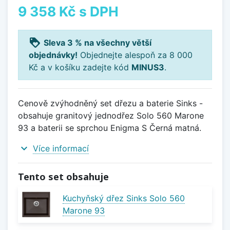
9 358 Kč
s DPH
loyalty
Sleva 3 % na všechny větší
objednávky!
Objednejte alespoň za 8 000
Kč a v košíku zadejte kód
MINUS3
.
Cenově zvýhodněný set dřezu a baterie Sinks -
obsahuje granitový jednodřez Solo 560 Marone
93 a baterii se sprchou Enigma S Černá matná.
expand_more
Více informací
Tento set obsahuje
Kuchyňský dřez Sinks Solo 560
Marone 93