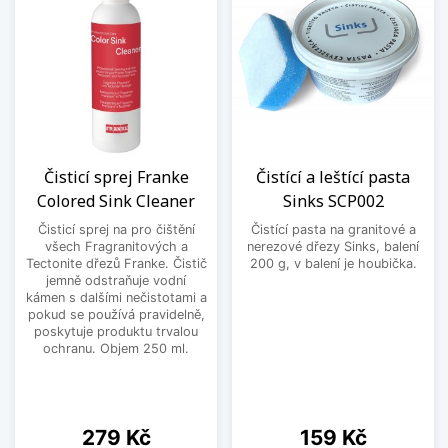
Čisticí sprej Franke
Čistící a leštící pasta
Colored Sink Cleaner
Sinks SCP002
Čisticí sprej na pro čištění
Čistící pasta na granitové a
všech Fragranitových a
nerezové dřezy Sinks, balení
Tectonite dřezů Franke. Čistič
200 g, v balení je houbička.
jemně odstraňuje vodní
kámen s dalšími nečistotami a
pokud se používá pravidelně,
poskytuje produktu trvalou
ochranu. Objem 250 ml.
Cena
Cena
279 Kč
159 Kč