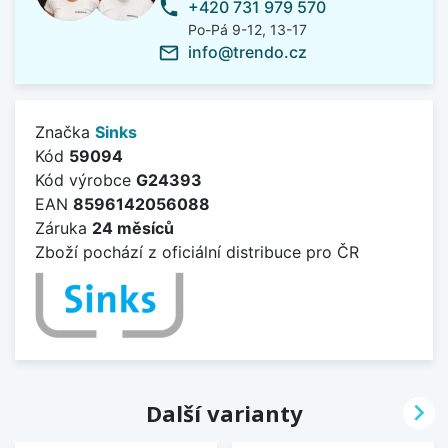
+420 731 979 570
phone
Po-Pá 9-12, 13-17
info@trendo.cz
mail_outline
Značka
Sinks
Kód
59094
Kód výrobce
G24393
EAN
8596142056088
Záruka
24 měsíců
Zboží pochází z oficiální distribuce pro ČR

Další varianty