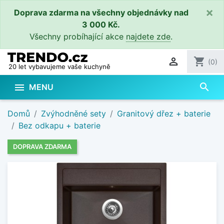
×
Doprava zdarma na všechny objednávky nad
3 000 Kč.
Všechny probíhající akce
najdete zde
.

shopping_cart
(0)
20 let vybavujeme vaše kuchyně
search

MENU
Domů
Zvýhodněné sety
Granitový dřez + baterie
Bez odkapu + baterie
DOPRAVA ZDARMA