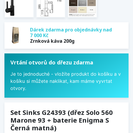
Dárek zdarma pro objednávky nad
7 000 Kč
Zrnková káva 200g
Vrtání otvorů do dřezu zdarma
Je to jednoduché - vložíte produkt do košíku a v
košíku si můžete naklikat, kam máme vyvrtat
otvory.
Set Sinks G24393 (dřez Solo 560
Marone 93 + baterie Enigma S
Černá matná)