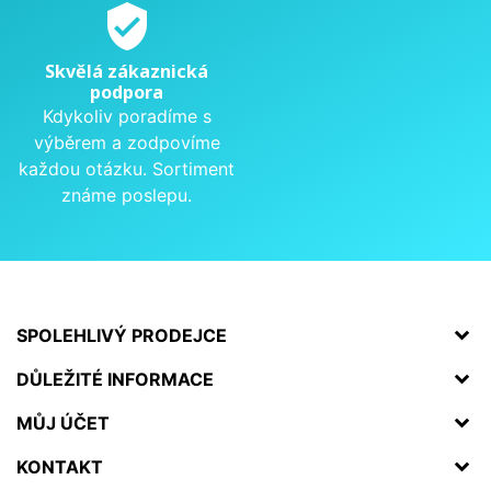
verified_user
Skvělá zákaznická
podpora
Kdykoliv poradíme s
výběrem a zodpovíme
každou otázku. Sortiment
známe poslepu.
SPOLEHLIVÝ PRODEJCE
DŮLEŽITÉ INFORMACE
MŮJ ÚČET
KONTAKT