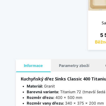
Sa
Ce
5 
Běžn
Informace
Parametry zboží
Kuchyňský dřez Sinks Classic 400 Titani
Materiál:
Granit
Barevná varianta:
Titanium 72 (tmavší šedá 
Rozměr dřezu:
400 x 500 mm
Rozměr vany dřezu:
340 x 375 x 200 mm