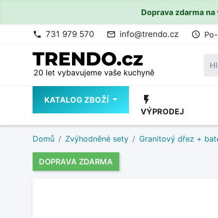
Doprava zdarma na 
731 979 570
info@trendo.cz
Po-
phone
mail_outline
access_time
20 let vybavujeme vaše kuchyně
flash_on
KATALOG ZBOŽÍ
VÝPRODEJ
Domů
Zvýhodněné sety
Granitový dřez + bat
DOPRAVA ZDARMA