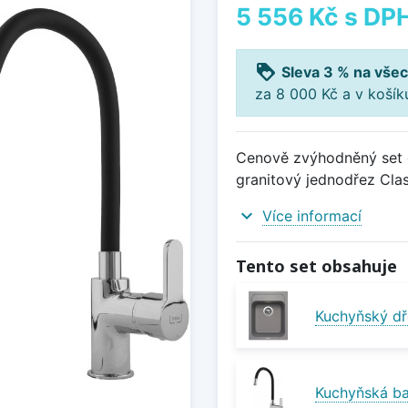
5 556 Kč
s DP
loyalty
Sleva 3 % na všec
za 8 000 Kč a v koší
Cenově zvýhodněný set d
granitový jednodřez Class
expand_more
Více informací
Tento set obsahuje
Kuchyňský dř
Kuchyňská bat