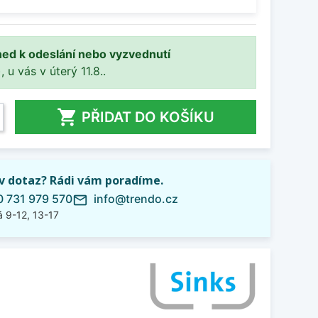
ned k odeslání nebo vyzvednutí
, u vás v úterý 11.8..

PŘIDAT DO KOŠÍKU
iv dotaz? Rádi vám poradíme.
 731 979 570
info@trendo.cz
mail_outline
 9-12, 13-17