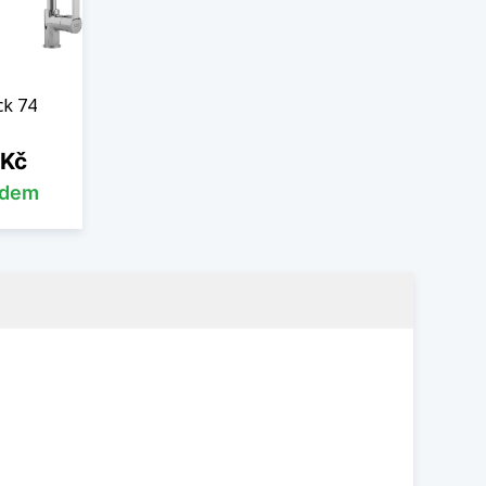
ck 74
 Kč
adem