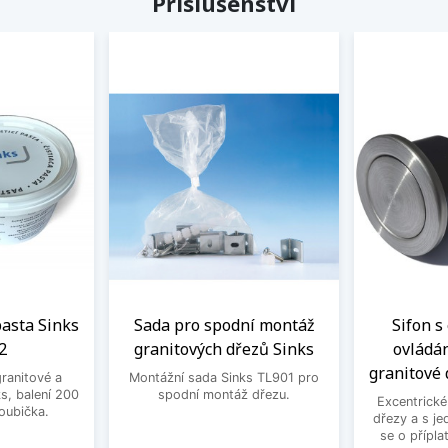
Příslušenství
 pasta Sinks
Sada pro spodní montáž
Sifon s
2
granitových dřezů Sinks
ovládá
granitové 
granitové a
Montážní sada Sinks TL901 pro
s, balení 200
spodní montáž dřezu.
Excentrické
houbička.
dřezy a s je
se o přípla