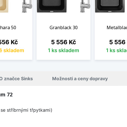
hara 50
Granblack 30
Metalbla
na
Cena
Cena
556 Kč
5 556 Kč
5 556
ě skladem
1 ks skladem
1 ks skl
O značce Sinks
Možnosti a ceny dopravy
um 72
se stříbrnými třpytkami)