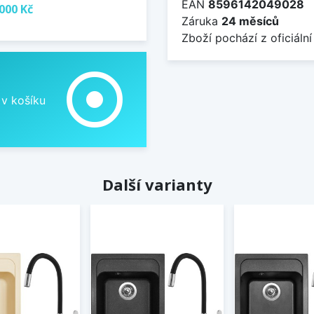
EAN
8596142049028
000 Kč
Záruka
24 měsíců
Zboží pochází z oficiální
adjust
 v košíku
Další varianty