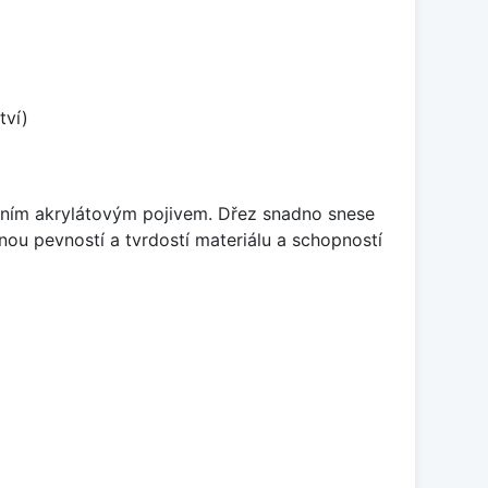
tví)
itním akrylátovým pojivem. Dřez snadno snese
nou pevností a tvrdostí materiálu a schopností