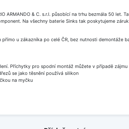
ARIO ARMANDO & C. s.r.l. působící na trhu bezmála 50 let. T
omponent. Na všechny baterie Sinks tak poskytujeme záruku 
án přímo u zákazníka po celé ČR, bez nutnosti demontáže ba
lení. Příchytky pro spodní montáž můžete v případě zájmu 
dřezů se jako těsnění používá silikon
bočkou na myčku