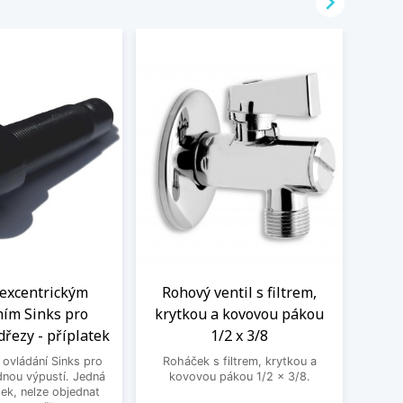

 excentrickým
Rohový ventil s filtrem,
Kom
ním Sinks pro
krytkou a kovovou pákou
vent
dřezy - příplatek
1/2 x 3/8
 ovládání Sinks pro
Roháček s filtrem, krytkou a
Kombin
dnou výpustí. Jedná
kovovou pákou 1/2 x 3/8.
pra
tek, nelze objednat