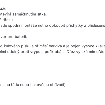
táže
 otevírá zamáčknutím sítka.
ě dřezu
padě spodní montáže nutno dokoupit příchytky z příslušens
vor pro baterii.
o žulového písku s příměsí barviva a je pojen vysoce kval
velmi odolný proti vrypu a poškrábání. Dřez vyniká mimořád
odnímu řádu nebo tlakovému ohřívači)