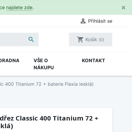
×
kce
najdete zde
.

Přihlásit se

shopping_cart
Košík
(0)
ORADNA
VŠE O
KONTAKT
NÁKUPU
c 400 Titanium 72 + baterie Flexia lesklá)
(dřez Classic 400 Titanium 72 +
sklá)