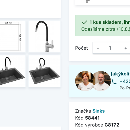

1 kus skladem, ih
Odesíláme zítra (10.8.)
Počet
−
+
Jakýkol
+420
phone
Po-Pá
Značka
Sinks
Kód
58441
Kód výrobce
G8172