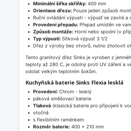
Minimální šířka skříňky:
400 mm
Orientace dřezu:
Pouze jeden způsob mon
Ruční ovládání výpusti - výpusť se zavírá a
Provedení přepadu:
Přepad umístěn ve van
Způsob montáže:
Horní nebo spodní (v pří
Typ výpusti:
Sítková výpusť 3 1/2
Dřez z výroby bez otvorů, nutno zhotovit ot
Tento granitový dřez Sinks je vyroben z jemnéh
teploty až 280 C, je odolný proti UV záření a 
odolat velkým teplotním šokům.
Kuchyňská baterie Sinks Flexia lesklá
Provedení:
Chrom - lesklý
páková směšovací baterie
Tlaková
(klasická baterie pro připojení k v
otočná
s flexibilním raménkem
Rozměr baterie:
400 x 210 mm