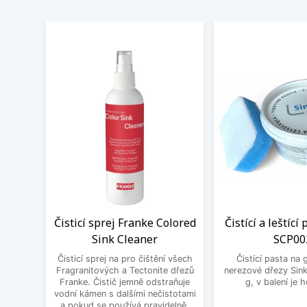
Čisticí sprej Franke Colored
Čistící a leštící
Sink Cleaner
SCP00
Čisticí sprej na pro čištění všech
Čistící pasta na 
Fragranitových a Tectonite dřezů
nerezové dřezy Sink
Franke. Čistič jemně odstraňuje
g, v balení je 
vodní kámen s dalšími nečistotami
a pokud se používá pravidelně,