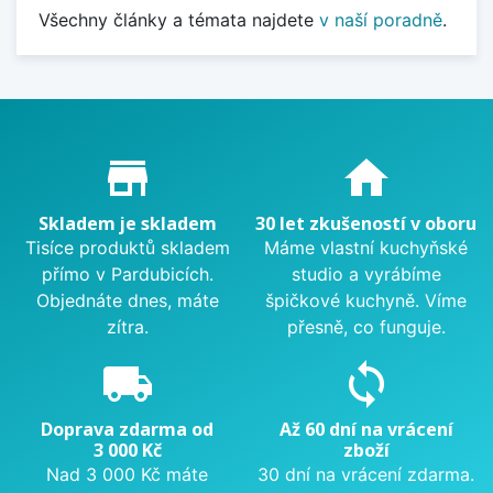
Všechny články a témata najdete
v naší poradně
.
Proč nakupovat u nás?
store_mall_directory
home
Skladem je skladem
30 let zkušeností v oboru
Tisíce produktů skladem
Máme vlastní kuchyňské
přímo v Pardubicích.
studio a vyrábíme
Objednáte dnes, máte
špičkové kuchyně. Víme
zítra.
přesně, co funguje.
local_shipping
sync
Doprava zdarma od
Až 60 dní na vrácení
3 000 Kč
zboží
Nad 3 000 Kč máte
30 dní na vrácení zdarma.