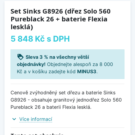
Set Sinks G8926 (dřez Solo 560
Pureblack 26 + baterie Flexia
lesklá)
5 848 Kč
s DPH
loyalty
Sleva 3 % na všechny větší
objednávky!
Objednejte alespoň za 8 000
Kč a v košíku zadejte kód
MINUS3
.
Cenově zvýhodněný set dřezu a baterie Sinks
G8926 - obsahuje granitový jednodřez Solo 560
Pureblack 26 a baterii Flexia lesklá.
expand_more
Více informací