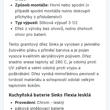
Způsob montáže:
Horní nebo spodní (v
případě spodní montáže nutno dokoupit
příchytky z příslušenství)
Typ výpusti:
Sítková výpusť 3 1/2
Dřez z výroby bez otvorů, nutno zhotovit
otvor pro baterii.
Tento granitový dřez Sinks je vyroben z jemného
žulového písku s příměsí barviva a je pojen
vysoce kvalitním akrylátovým pojivem. Dřez
snadno snese teploty až 280 C, je odolný proti
UV záření a velmi odolný proti vrypu a
poškrábání. Dřez vyniká mimořádnou pevností a
tvrdostí materiálu a schopností odolat velkým
teplotním šokům.
Kuchyňská baterie Sinks Flexia lesklá
Provedení:
Chrom - lesklý
páková směšovací baterie