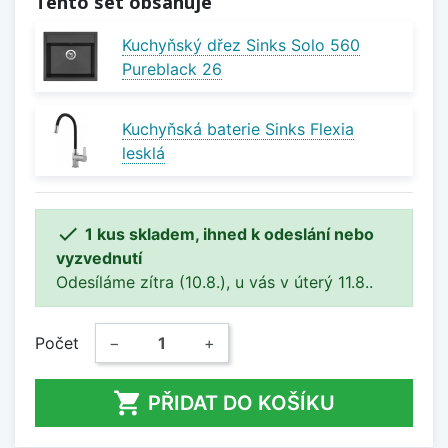
Tento set obsahuje
Kuchyňský dřez Sinks Solo 560
Pureblack 26
Kuchyňská baterie Sinks Flexia
lesklá

1 kus skladem, ihned k odeslání nebo
vyzvednutí
Odesíláme zítra (10.8.), u vás v úterý 11.8..
Počet
−
+

PŘIDAT DO KOŠÍKU