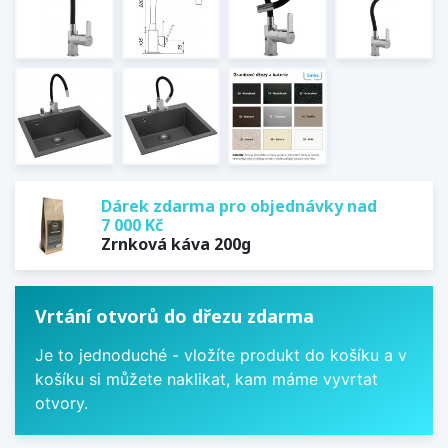
Dárek zdarma pro objednávky nad
7 000 Kč
Zrnková káva 200g
Vrtání otvorů do dřezu zdarma
Je to jednoduché - vložíte produkt do košíku a v
košíku si můžete naklikat, kam máme vyvrtat
otvory.