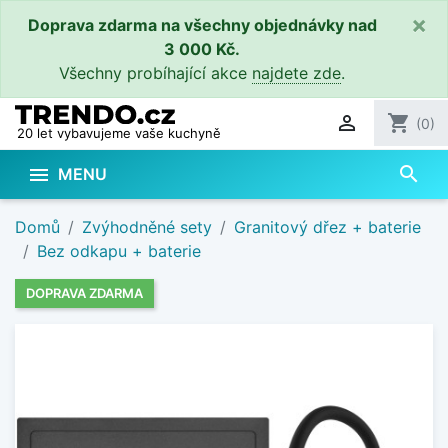
×
Doprava zdarma na všechny objednávky nad
3 000 Kč.
Všechny probíhající akce
najdete zde
.

shopping_cart
(0)
20 let vybavujeme vaše kuchyně
search

MENU
Domů
Zvýhodněné sety
Granitový dřez + baterie
Bez odkapu + baterie
DOPRAVA ZDARMA