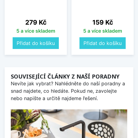
Cena
Cena
279 Kč
159 Kč
5 a více skladem
5 a více skladem
Přidat do košíku
Přidat do košíku
SOUVISEJÍCÍ ČLÁNKY Z NAŠÍ PORADNY
Nevíte jak vybrat? Nahlédněte do naší poradny a
snad najdete, co hledáte. Pokud ne, zavolejte
nebo napište a určitě najdeme řešení.