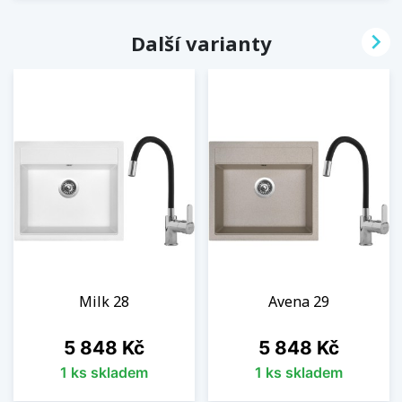

Další varianty
Milk 28
Avena 29
Cena
Cena
5 848 Kč
5 848 Kč
1 ks skladem
1 ks skladem