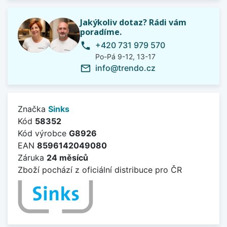
Jakýkoliv dotaz? Rádi vám
poradíme.
+420 731 979 570
phone
Po-Pá 9-12, 13-17
info@trendo.cz
mail_outline
Značka
Sinks
Kód
58352
Kód výrobce
G8926
EAN
8596142049080
Záruka
24 měsíců
Zboží pochází z oficiální distribuce pro ČR