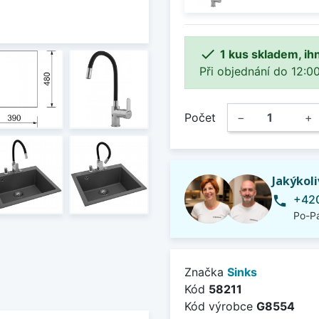

1 kus skladem, ih
Při objednání do 12:00
Počet
−
+
Jakýkol
+420
phone
Po-Pá
Značka
Sinks
Kód
58211
Kód výrobce
G8554