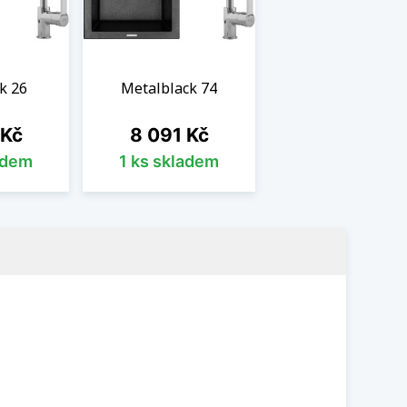
k 26
Metalblack 74
Cena
 Kč
8 091 Kč
adem
1 ks skladem