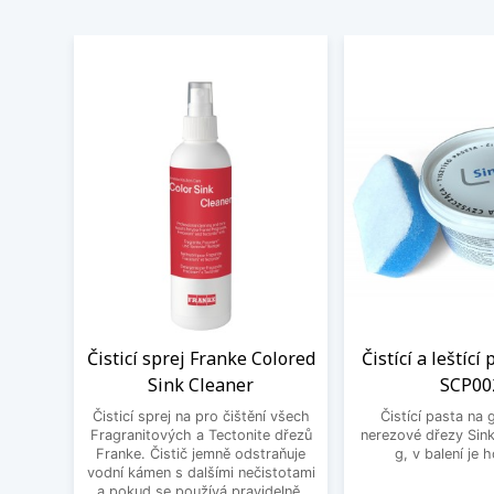
Čisticí sprej Franke Colored
Čistící a leštící
Sink Cleaner
SCP00
Čisticí sprej na pro čištění všech
Čistící pasta na 
Fragranitových a Tectonite dřezů
nerezové dřezy Sink
Franke. Čistič jemně odstraňuje
g, v balení je 
vodní kámen s dalšími nečistotami
a pokud se používá pravidelně,