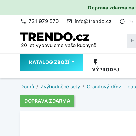
Doprava zdarma na 
731 979 570
info@trendo.cz
Po-
phone
mail_outline
access_time
20 let vybavujeme vaše kuchyně
flash_on
KATALOG ZBOŽÍ
VÝPRODEJ
Domů
Zvýhodněné sety
Granitový dřez + bat
DOPRAVA ZDARMA