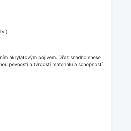
tví)
itním akrylátovým pojivem. Dřez snadno snese
nou pevností a tvrdostí materiálu a schopností