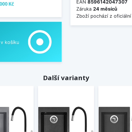
EAN
8596142047307
000 Kč
Záruka
24 měsíců
Zboží pochází z oficiální
adjust
 v košíku
Další varianty