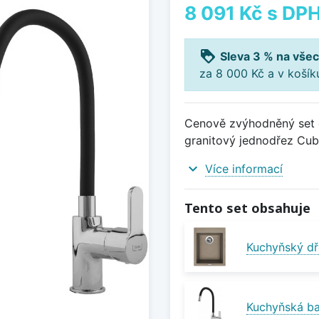
8 091 Kč
s DP
loyalty
Sleva 3 % na všec
za 8 000 Kč a v koší
Cenově zvýhodněný set d
granitový jednodřez Cube 
expand_more
Více informací
Tento set obsahuje
Kuchyňský dř
Kuchyňská bat