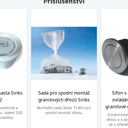
Příslušenství
 pasta Sinks
Sada pro spodní montáž
Sifon s
2
granitových dřezů Sinks
ovládá
granitové 
granitové a
Montážní sada Sinks TL901 pro
s, balení 200
spodní montáž dřezu.
Excentrické
houbička.
dřezy a s je
se o přípla