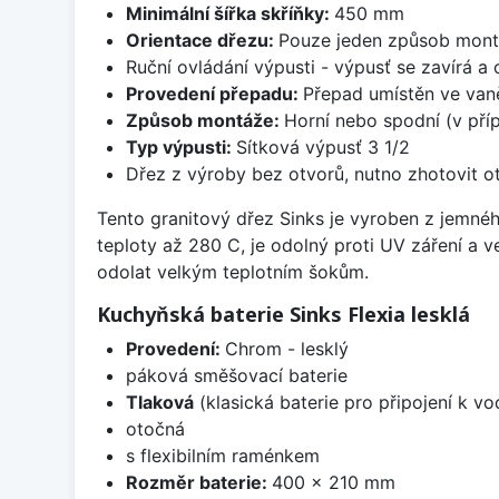
Minimální šířka skříňky:
450 mm
Orientace dřezu:
Pouze jeden způsob mon
Ruční ovládání výpusti - výpusť se zavírá a
Provedení přepadu:
Přepad umístěn ve van
Způsob montáže:
Horní nebo spodní (v pří
Typ výpusti:
Sítková výpusť 3 1/2
Dřez z výroby bez otvorů, nutno zhotovit ot
Tento granitový dřez Sinks je vyroben z jemnéh
teploty až 280 C, je odolný proti UV záření a 
odolat velkým teplotním šokům.
Kuchyňská baterie Sinks Flexia lesklá
Provedení:
Chrom - lesklý
páková směšovací baterie
Tlaková
(klasická baterie pro připojení k v
otočná
s flexibilním raménkem
Rozměr baterie:
400 x 210 mm