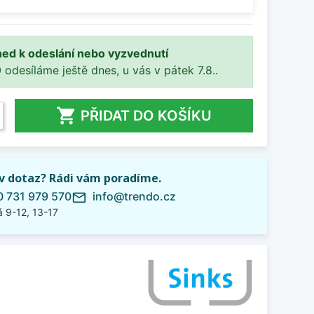
ned k odeslání nebo vyzvednutí
 odesíláme ještě dnes, u vás v pátek 7.8..

PŘIDAT DO KOŠÍKU
iv dotaz? Rádi vám poradíme.
 731 979 570
info@trendo.cz
mail_outline
 9-12, 13-17