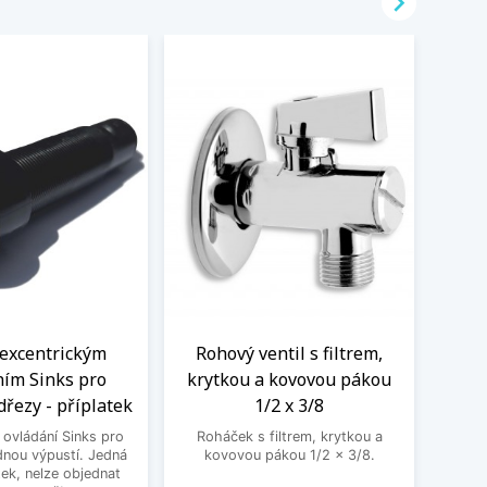

 excentrickým
Rohový ventil s filtrem,
Kom
ním Sinks pro
krytkou a kovovou pákou
vent
dřezy - příplatek
1/2 x 3/8
 ovládání Sinks pro
Roháček s filtrem, krytkou a
Kombin
dnou výpustí. Jedná
kovovou pákou 1/2 x 3/8.
pra
tek, nelze objednat