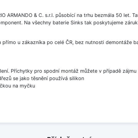
ARIO ARMANDO & C. s.r.l. působící na trhu bezmála 50 let. T
omponent. Na všechny baterie Sinks tak poskytujeme záruku 
án přímo u zákazníka po celé ČR, bez nutnosti demontáže ba
lení. Příchytky pro spodní montáž můžete v případě zájmu 
dřezů se jako těsnění používá silikon
bočkou na myčku