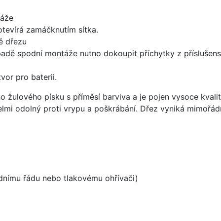
táže
 otevírá zamáčknutím sítka.
ě dřezu
padě spodní montáže nutno dokoupit příchytky z příslušens
vor pro baterii.
o žulového písku s příměsí barviva a je pojen vysoce kval
velmi odolný proti vrypu a poškrábání. Dřez vyniká mimořád
odnímu řádu nebo tlakovému ohřívači)