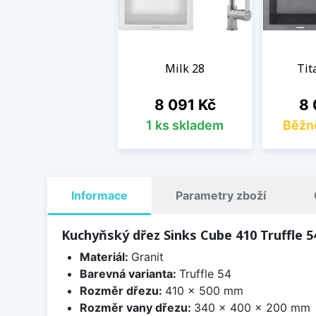
Milk 28
Tit
Cena
Ce
8 091 Kč
8 
1 ks skladem
Běžn
Informace
Parametry zboží
Kuchyňský dřez Sinks Cube 410 Truffle 5
Materiál:
Granit
Barevná varianta:
Truffle 54
Rozměr dřezu:
410 x 500 mm
Rozměr vany dřezu:
340 x 400 x 200 mm