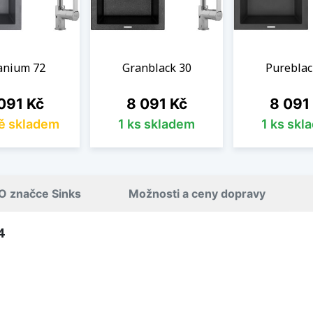
anium 72
Granblack 30
Pureblac
na
Cena
Cena
091 Kč
8 091 Kč
8 091
ě skladem
1 ks skladem
1 ks skl
O značce Sinks
Možnosti a ceny dopravy
4