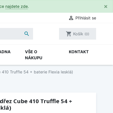
×
kce
najdete zde
.

Přihlásit se

shopping_cart
Košík
(0)
ADNA
VŠE O
KONTAKT
NÁKUPU
10 Truffle 54 + baterie Flexia lesklá)
dřez Cube 410 Truffle 54 +
sklá)