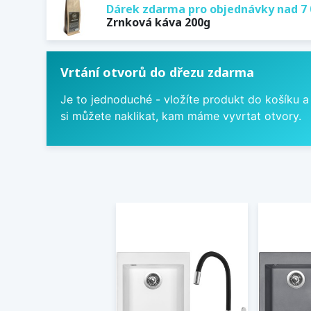
Dárek zdarma pro objednávky nad 7 
Zrnková káva 200g
Vrtání otvorů do dřezu zdarma
Je to jednoduché - vložíte produkt do košíku a
si můžete naklikat, kam máme vyvrtat otvory.