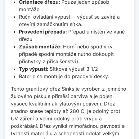
Orientace dřezu:
Pouze jeden způsob
montáže
Ruční ovládání výpusti - výpusť se zavírá a
otevírá zamáčknutím sítka.
Provedení přepadu:
Přepad umístěn ve vaně
dřezu
Způsob montáže:
Horní nebo spodní (v
případě spodní montáže nutno dokoupit
příchytky z příslušenství)
Typ výpusti:
Sítková výpusť 3 1/2
Baterie se montuje do pracovní desky.
Tento granitový dřez Sinks je vyroben z jemného
žulového písku s příměsí barviva a je pojen
vysoce kvalitním akrylátovým pojivem. Dřez
snadno snese teploty až 280 C, je odolný proti
UV záření a velmi odolný proti vrypu a
poškrábání. Dřez vyniká mimořádnou pevností a
tvrdostí materiálu a schopností odolat velkým