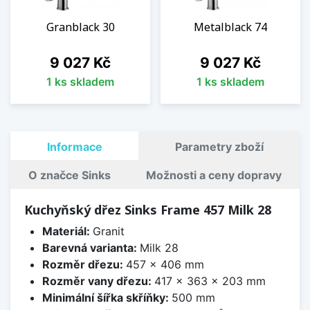
Granblack 30
Metalblack 74
Cena
Cena
9 027 Kč
9 027 Kč
1 ks skladem
1 ks skladem
Informace
Parametry zboží
O značce Sinks
Možnosti a ceny dopravy
Kuchyňský dřez Sinks Frame 457 Milk 28
Materiál:
Granit
Barevná varianta:
Milk 28
Rozměr dřezu:
457 x 406 mm
Rozměr vany dřezu:
417 x 363 x 203 mm
Minimální šířka skříňky:
500 mm