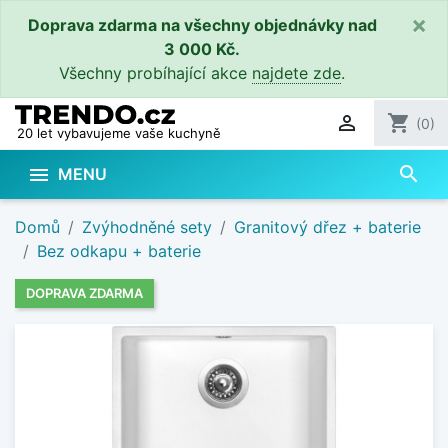
×
Doprava zdarma na všechny objednávky nad
3 000 Kč.
Všechny probíhající akce
najdete zde
.

shopping_cart
(0)
20 let vybavujeme vaše kuchyně
search

MENU
Domů
Zvýhodněné sety
Granitový dřez + baterie
Bez odkapu + baterie
DOPRAVA ZDARMA