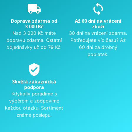
local_shipping
sync
Doprava zdarma od
Až 60 dní na vrácení
3 000 Kč
zboží
Nad 3 000 Kč máte
30 dní na vrácení zdarma.
dopravu zdarma. Ostatní
Potřebujete víc času? Až
objednávky už od 79 Kč.
60 dní za drobný
poplatek.
verified_user
Skvělá zákaznická
podpora
Kdykoliv poradíme s
výběrem a zodpovíme
každou otázku. Sortiment
známe poslepu.