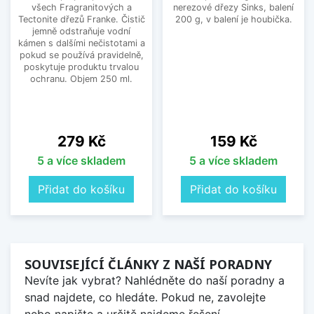
všech Fragranitových a
nerezové dřezy Sinks, balení
Tectonite dřezů Franke. Čistič
200 g, v balení je houbička.
jemně odstraňuje vodní
kámen s dalšími nečistotami a
pokud se používá pravidelně,
poskytuje produktu trvalou
ochranu. Objem 250 ml.
Cena
Cena
279 Kč
159 Kč
5 a více skladem
5 a více skladem
Přidat do košíku
Přidat do košíku
SOUVISEJÍCÍ ČLÁNKY Z NAŠÍ PORADNY
Nevíte jak vybrat? Nahlédněte do naší poradny a
snad najdete, co hledáte. Pokud ne, zavolejte