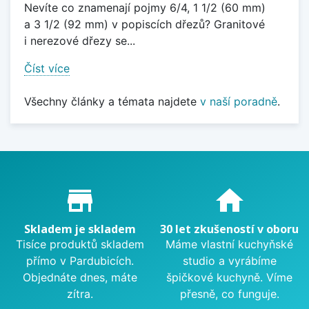
Nevíte co znamenají pojmy 6/4, 1 1/2 (60 mm)
a 3 1/2 (92 mm) v popiscích dřezů? Granitové
i nerezové dřezy se...
Číst více
Všechny články a témata najdete
v naší poradně
.
Proč nakupovat u nás?
store_mall_directory
home
Skladem je skladem
30 let zkušeností v oboru
Tisíce produktů skladem
Máme vlastní kuchyňské
přímo v Pardubicích.
studio a vyrábíme
Objednáte dnes, máte
špičkové kuchyně. Víme
zítra.
přesně, co funguje.