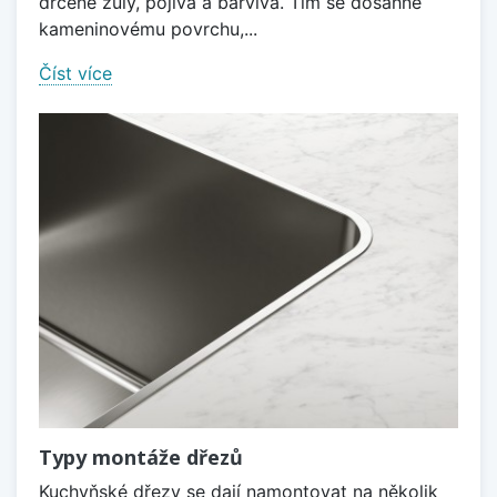
drcené žuly, pojiva a barviva. Tím se dosáhne
kameninovému povrchu,...
Číst více
Typy montáže dřezů
Kuchyňské dřezy se dají namontovat na několik