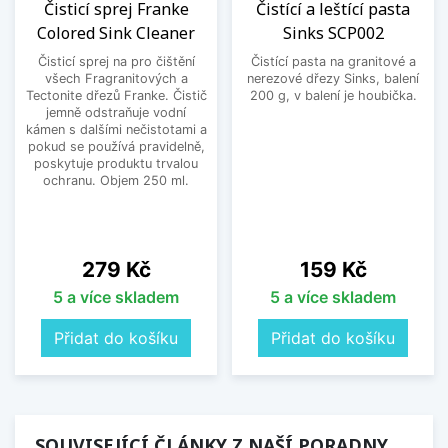
Čisticí sprej Franke
Čistící a leštící pasta
Colored Sink Cleaner
Sinks SCP002
Čisticí sprej na pro čištění
Čistící pasta na granitové a
všech Fragranitových a
nerezové dřezy Sinks, balení
Tectonite dřezů Franke. Čistič
200 g, v balení je houbička.
jemně odstraňuje vodní
kámen s dalšími nečistotami a
pokud se používá pravidelně,
poskytuje produktu trvalou
ochranu. Objem 250 ml.
Cena
Cena
279 Kč
159 Kč
5 a více skladem
5 a více skladem
Přidat do košíku
Přidat do košíku
SOUVISEJÍCÍ ČLÁNKY Z NAŠÍ PORADNY