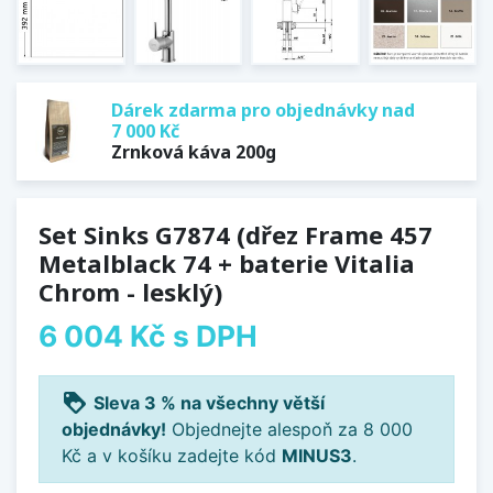
Dárek zdarma pro objednávky nad
7 000 Kč
Zrnková káva 200g
Set Sinks G7874 (dřez Frame 457
Metalblack 74 + baterie Vitalia
Chrom - lesklý)
6 004 Kč
s DPH
loyalty
Sleva 3 % na všechny větší
objednávky!
Objednejte alespoň za 8 000
Kč a v košíku zadejte kód
MINUS3
.