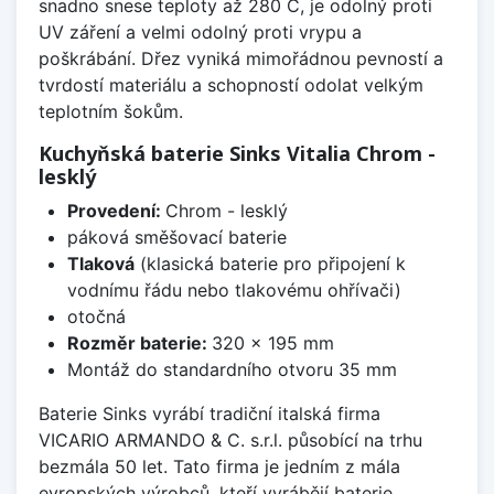
snadno snese teploty až 280 C, je odolný proti
UV záření a velmi odolný proti vrypu a
poškrábání. Dřez vyniká mimořádnou pevností a
tvrdostí materiálu a schopností odolat velkým
teplotním šokům.
Kuchyňská baterie Sinks Vitalia Chrom -
lesklý
Provedení:
Chrom - lesklý
páková směšovací baterie
Tlaková
(klasická baterie pro připojení k
vodnímu řádu nebo tlakovému ohřívači)
otočná
Rozměr baterie:
320 x 195 mm
Montáž do standardního otvoru 35 mm
Baterie Sinks vyrábí tradiční italská firma
VICARIO ARMANDO & C. s.r.l. působící na trhu
bezmála 50 let. Tato firma je jedním z mála
evropských výrobců, kteří vyrábějí baterie