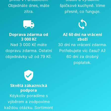
Objednáte dnes, máte
špičkové kuchyně. Víme
zítra.
přesně, co funguje.
local_shipping
sync
Doprava zdarma od
Až 60 dní na vrácení
3 000 Kč
zboží
Nad 3 000 Kč máte
30 dní na vrácení zdarma.
dopravu zdarma. Ostatní
Potřebujete víc času? Až
objednávky už od 79 Kč.
60 dní za drobný
poplatek.
verified_user
Skvělá zákaznická
podpora
Kdykoliv poradíme s
výběrem a zodpovíme
každou otázku. Sortiment