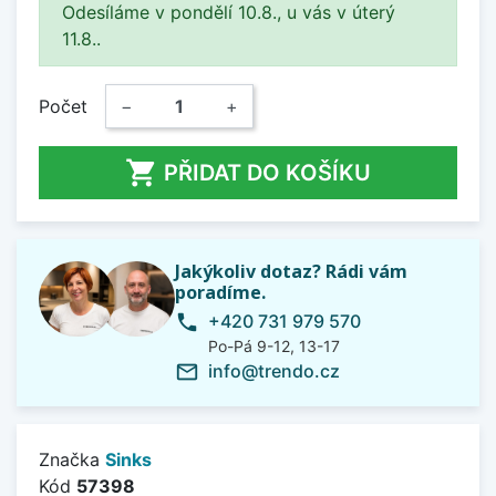
Odesíláme v pondělí 10.8., u vás v úterý
11.8..
Počet
−
+

PŘIDAT DO KOŠÍKU
Jakýkoliv dotaz? Rádi vám
poradíme.
+420 731 979 570
phone
Po-Pá 9-12, 13-17
info@trendo.cz
mail_outline
Značka
Sinks
Kód
57398