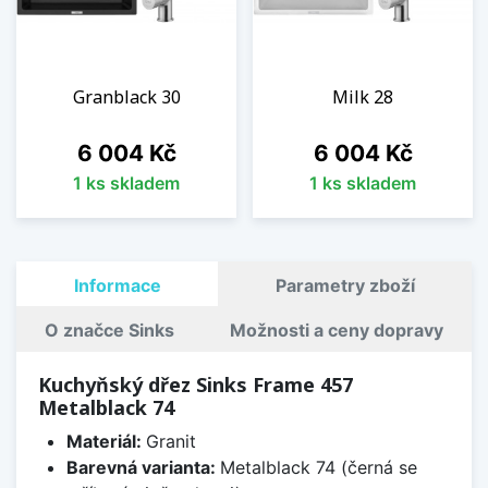
Granblack 30
Milk 28
Cena
Cena
6 004 Kč
6 004 Kč
1 ks skladem
1 ks skladem
Informace
Parametry zboží
O značce Sinks
Možnosti a ceny dopravy
Kuchyňský dřez Sinks Frame 457
Metalblack 74
Materiál:
Granit
Barevná varianta:
Metalblack 74 (černá se