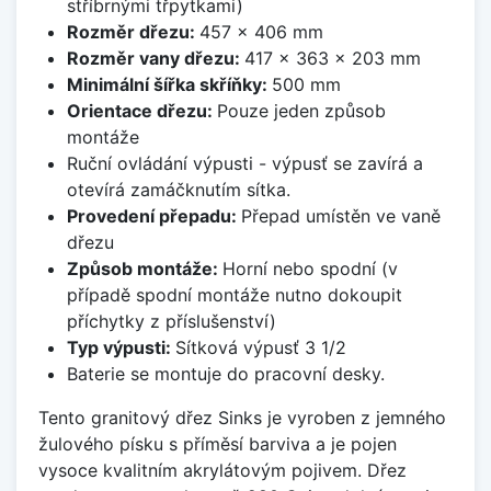
stříbrnými třpytkami)
Rozměr dřezu:
457 x 406 mm
Rozměr vany dřezu:
417 x 363 x 203 mm
Minimální šířka skříňky:
500 mm
Orientace dřezu:
Pouze jeden způsob
montáže
Ruční ovládání výpusti - výpusť se zavírá a
otevírá zamáčknutím sítka.
Provedení přepadu:
Přepad umístěn ve vaně
dřezu
Způsob montáže:
Horní nebo spodní (v
případě spodní montáže nutno dokoupit
příchytky z příslušenství)
Typ výpusti:
Sítková výpusť 3 1/2
Baterie se montuje do pracovní desky.
Tento granitový dřez Sinks je vyroben z jemného
žulového písku s příměsí barviva a je pojen
vysoce kvalitním akrylátovým pojivem. Dřez