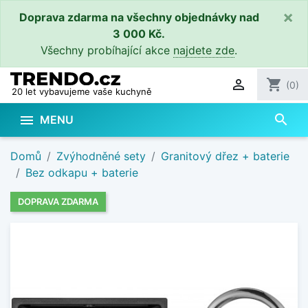
×
Doprava zdarma na všechny objednávky nad
3 000 Kč.
Všechny probíhající akce
najdete zde
.

shopping_cart
(0)
20 let vybavujeme vaše kuchyně
search

MENU
Domů
Zvýhodněné sety
Granitový dřez + baterie
Bez odkapu + baterie
DOPRAVA ZDARMA