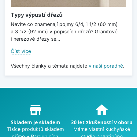
Typy výpustí dřezů
Nevíte co znamenají pojmy 6/4, 1 1/2 (60 mm)
a 3 1/2 (92 mm) v popiscích dřezů? Granitové
i nerezové dřezy se...
Číst více
Všechny články a témata najdete
v naší poradně
.
Proč nakupovat u nás?
store_mall_directory
home
Skladem je skladem
30 let zkušeností v oboru
Tisíce produktů skladem
Máme vlastní kuchyňské
přímo v Pardubicích.
studio a vyrábíme