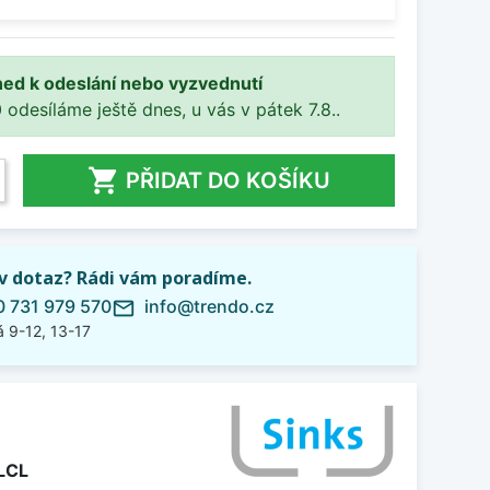
ned k odeslání nebo vyzvednutí
 odesíláme ještě dnes, u vás v pátek 7.8..

PŘIDAT DO KOŠÍKU
iv dotaz? Rádi vám poradíme.
 731 979 570
info@trendo.cz
mail_outline
 9-12, 13-17
LCL