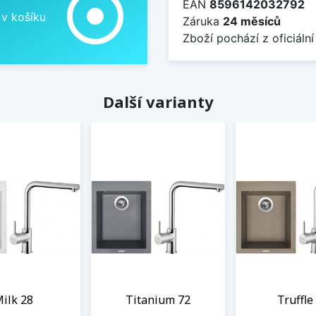
adjust
EAN
8596142032792
 v košíku
Záruka
24 měsíců
Zboží pochází z oficiální
Další varianty
ilk 28
Titanium 72
Truffle