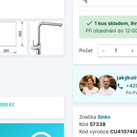

1 kus skladem, ih
Při objednání do 12:00
Počet
−
+
Jakýkol
+420
phone
Po-Pá
000 Kč
Značka
Sinks
Kód
57338
Kód výrobce
CU41074E