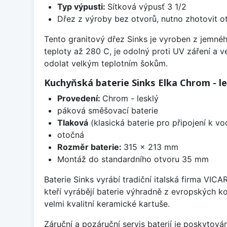
Typ výpusti:
Sítková výpusť 3 1/2
Dřez z výroby bez otvorů, nutno zhotovit ot
Tento granitový dřez Sinks je vyroben z jemnéh
teploty až 280 C, je odolný proti UV záření a 
odolat velkým teplotním šokům.
Kuchyňská baterie Sinks Elka Chrom - le
Provedení:
Chrom - lesklý
páková směšovací baterie
Tlaková
(klasická baterie pro připojení k v
otočná
Rozměr baterie:
315 x 213 mm
Montáž do standardního otvoru 35 mm
Baterie Sinks vyrábí tradiční italská firma VIC
kteří vyrábějí baterie výhradně z evropských k
velmi kvalitní keramické kartuše.
Záruční a pozáruční servis baterií je poskytov