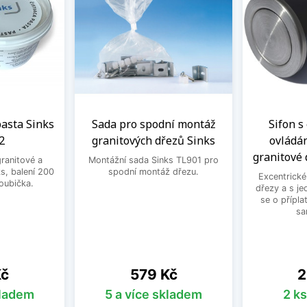
 pasta Sinks
Sada pro spodní montáž
Sifon s
2
granitových dřezů Sinks
ovládá
granitové 
granitové a
Montážní sada Sinks TL901 pro
s, balení 200
spodní montáž dřezu.
Excentrické
houbička.
dřezy a s je
se o přípla
sa
Cena
C
Kč
579 Kč
2
kladem
5 a více skladem
2 k