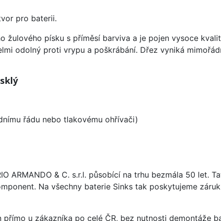
vor pro baterii.
o žulového písku s příměsí barviva a je pojen vysoce kval
velmi odolný proti vrypu a poškrábání. Dřez vyniká mimořád
sklý
odnímu řádu nebo tlakovému ohřívači)
ARIO ARMANDO & C. s.r.l. působící na trhu bezmála 50 let. T
omponent. Na všechny baterie Sinks tak poskytujeme záruku 
án přímo u zákazníka po celé ČR, bez nutnosti demontáže ba