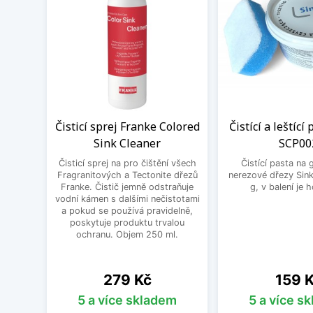
Čisticí sprej Franke Colored
Čistící a leštící
Sink Cleaner
SCP00
Čisticí sprej na pro čištění všech
Čistící pasta na 
Fragranitových a Tectonite dřezů
nerezové dřezy Sink
Franke. Čistič jemně odstraňuje
g, v balení je 
vodní kámen s dalšími nečistotami
a pokud se používá pravidelně,
poskytuje produktu trvalou
ochranu. Objem 250 ml.
Cena
Cena
279 Kč
159 
5 a více skladem
5 a více s