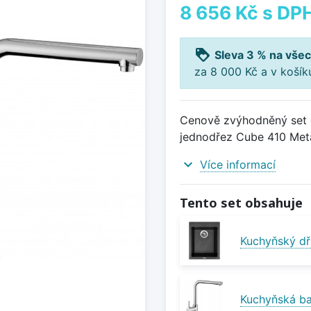
8 656 Kč
s DP
loyalty
Sleva 3 % na všec
za 8 000 Kč a v koší
Cenově zvýhodněný set d
jednodřez Cube 410 Metal
expand_more
Více informací
Tento set obsahuje
Kuchyňský dř
Kuchyňská bat