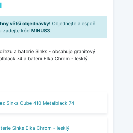
H
hny větší objednávky!
Objednejte alespoň
ku zadejte kód
MINUS3
.
řezu a baterie Sinks - obsahuje granitový
black 74 a baterii Elka Chrom - lesklý.
ez Sinks Cube 410 Metalblack 74
erie Sinks Elka Chrom - lesklý