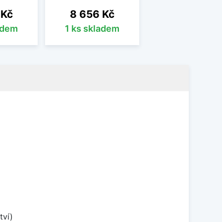
Cena
 Kč
8 656 Kč
adem
1 ks skladem
tví)