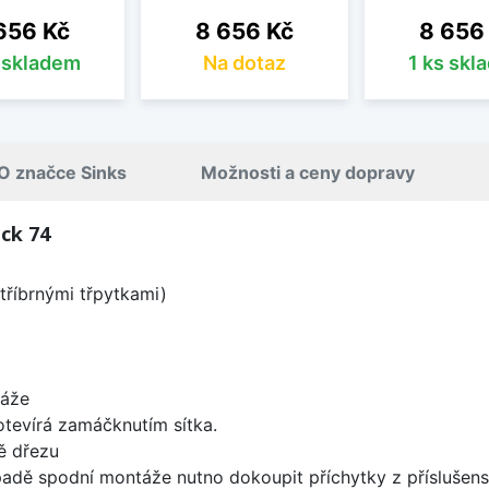
na
Cena
Cena
656 Kč
8 656 Kč
8 656
s skladem
Na dotaz
1 ks skl
O značce Sinks
Možnosti a ceny dopravy
ck 74
tříbrnými třpytkami)
táže
 otevírá zamáčknutím sítka.
ě dřezu
padě spodní montáže nutno dokoupit příchytky z příslušens