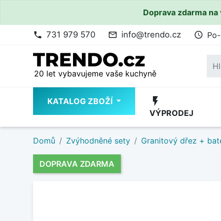
Doprava zdarma na 
731 979 570
info@trendo.cz
Po-
phone
mail_outline
access_time
20 let vybavujeme vaše kuchyně
flash_on
KATALOG ZBOŽÍ
VÝPRODEJ
Domů
Zvýhodněné sety
Granitový dřez + bat
DOPRAVA ZDARMA