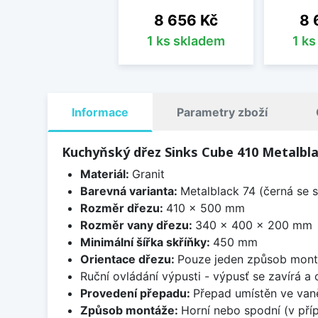
Cena
Ce
8 656 Kč
8 
1 ks skladem
1 k
Informace
Parametry zboží
Kuchyňský dřez Sinks Cube 410 Metalbla
Materiál:
Granit
Barevná varianta:
Metalblack 74 (černá se s
Rozměr dřezu:
410 x 500 mm
Rozměr vany dřezu:
340 x 400 x 200 mm
Minimální šířka skříňky:
450 mm
Orientace dřezu:
Pouze jeden způsob mon
Ruční ovládání výpusti - výpusť se zavírá a
Provedení přepadu:
Přepad umístěn ve van
Způsob montáže:
Horní nebo spodní (v pří