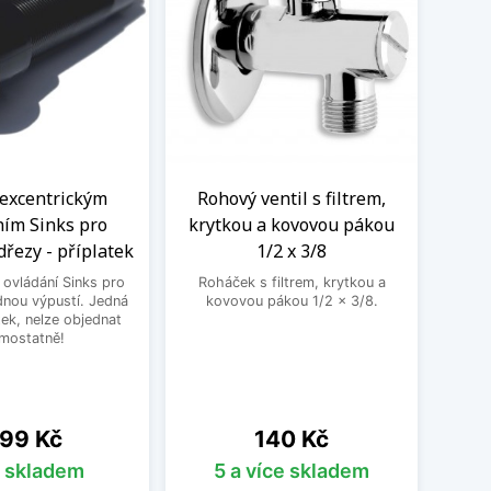
 excentrickým
Rohový ventil s filtrem,
Kom
ním Sinks pro
krytkou a kovovou pákou
vent
dřezy - příplatek
1/2 x 3/8
 ovládání Sinks pro
Roháček s filtrem, krytkou a
Kombin
dnou výpustí. Jedná
kovovou pákou 1/2 x 3/8.
pra
tek, nelze objednat
mostatně!
ena
Cena
99 Kč
140 Kč
s skladem
5 a více skladem