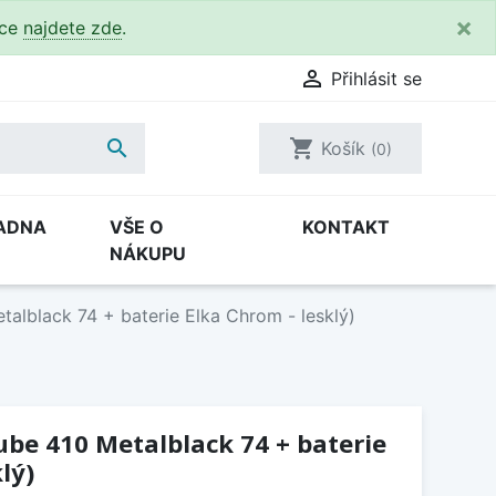
×
kce
najdete zde
.

Přihlásit se

shopping_cart
Košík
(0)
ADNA
VŠE O
KONTAKT
NÁKUPU
talblack 74 + baterie Elka Chrom - lesklý)
Cube 410 Metalblack 74 + baterie
lý)