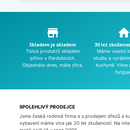
Proč nakupovat u nás?
store_mall_directory
hom
Skladem je skladem
30 let zkušenos
Tisíce produktů skladem
Máme vlastní 
přímo v Pardubicích.
studio a vyrábí
Objednáte dnes, máte zítra.
kuchyně. Víme 
funguj
SPOLEHLIVÝ PRODEJCE
Jsme česká rodinná firma a s prodejem dřezů a 
vybavení máme více jak 20 let zkušeností. Na inte