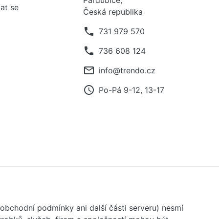
Pardubice,
at se
Česká republika
phone
731 979 570
phone
736 608 124
mail_outline
info@trendo.cz
access_time
Po-Pá 9-12, 13-17
 obchodní podmínky ani další části serveru) nesmí