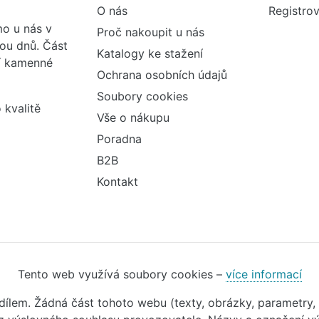
O nás
Registrov
o u nás v
Proč nakoupit u nás
vou dnů. Část
Katalogy ke stažení
ší kamenné
Ochrana osobních údajů
Soubory cookies
 kvalitě
Vše o nákupu
Poradna
B2B
Kontakt
Tento web využívá soubory cookies –
více informací
m dílem. Žádná část tohoto webu (texty, obrázky, parametry,