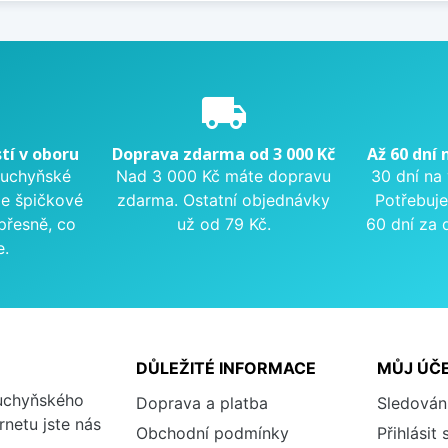
e
local_shipping
tí v oboru
Doprava zdarma od 3 000 Kč
Až 60 dní 
kuchyňské
Nad 3 000 Kč máte dopravu
30 dní na
me špičkové
zdarma. Ostatní objednávky
Potřebuje
přesně, co
už od 79 Kč.
60 dní za 
e.
DŮLEŽITÉ INFORMACE
MŮJ ÚČ
kuchyňského
Doprava a platba
Sledován
rnetu jste nás
Obchodní podmínky
Přihlásit 