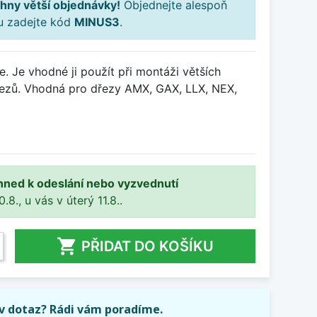
hny větší objednávky!
Objednejte alespoň
ku zadejte kód
MINUS3
.
e. Je vhodné ji použít při montáži větších
řezů. Vhodná pro dřezy AMX, GAX, LLX, NEX,
hned k odeslání nebo vyzvednutí
8., u vás v úterý 11.8..

PŘIDAT DO KOŠÍKU
iv dotaz? Rádi vám poradíme.