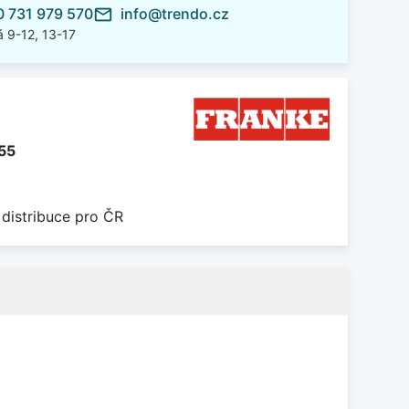
 731 979 570
info@trendo.cz
mail_outline
 9-12, 13-17
55
 distribuce pro ČR