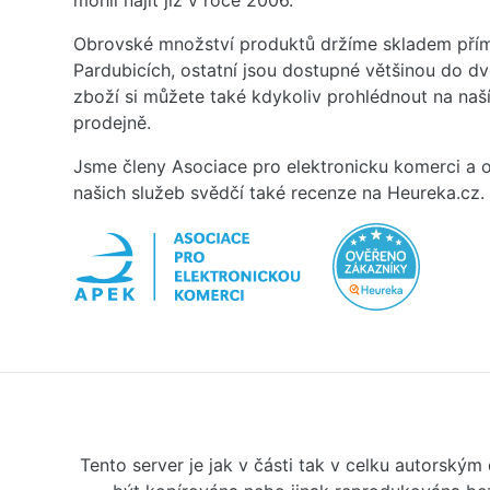
mohli najít již v roce 2006.
Obrovské množství produktů držíme skladem přím
Pardubicích, ostatní jsou dostupné většinou do d
zboží si můžete také kdykoliv prohlédnout na na
prodejně.
Jsme členy Asociace pro elektronicku komerci a o
našich služeb svědčí také recenze na Heureka.cz.
Tento server je jak v části tak v celku autorský