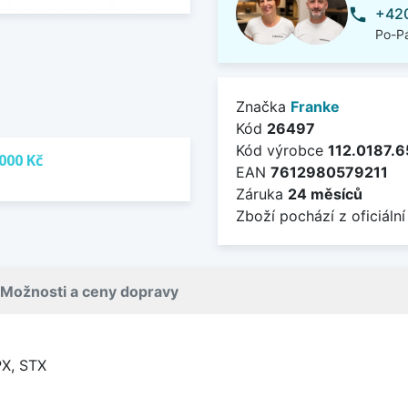
+420
phone
Po-Pá
Značka
Franke
Kód
26497
Kód výrobce
112.0187.6
000 Kč
EAN
7612980579211
Záruka
24 měsíců
Zboží pochází z oficiální
Možnosti a ceny dopravy
X, STX