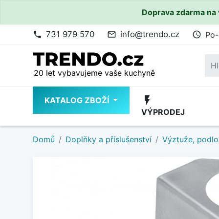
Doprava zdarma na 
731 979 570
info@trendo.cz
Po-
phone
mail_outline
access_time
20 let vybavujeme vaše kuchyně
flash_on
KATALOG ZBOŽÍ
VÝPRODEJ
Domů
Doplňky a příslušenství
Výztuže, podlo