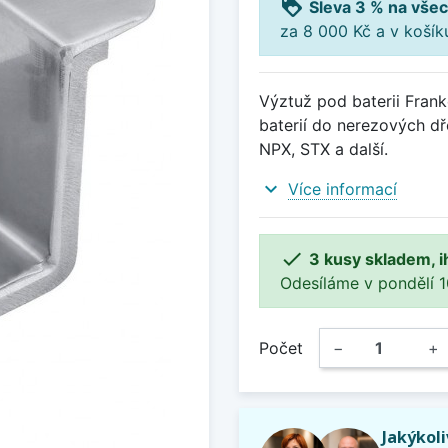
loyalty
Sleva 3 % na všec
za 8 000 Kč a v koší
Výztuž pod baterii Frank
baterií do nerezových d
NPX, STX a další.
expand_more
Více informací

3 kusy skladem, i
Odesíláme v pondělí 10.
Počet
−
+
Jakýkol