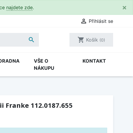
×
kce
najdete zde
.

Přihlásit se

shopping_cart
Košík
(0)
ORADNA
VŠE O
KONTAKT
NÁKUPU
ii Franke 112.0187.655