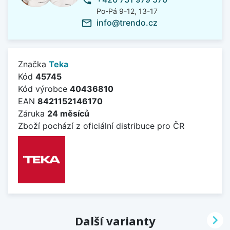
phone
Po-Pá 9-12, 13-17
info@trendo.cz
mail_outline
Značka
Teka
Kód
45745
Kód výrobce
40436810
EAN
8421152146170
Záruka
24 měsíců
Zboží pochází z oficiální distribuce pro ČR

Další varianty