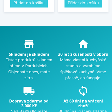
Přidat do košíku
Přidat do košíku
Proč nakupovat u nás?
store_mall_directory
home
Skladem je skladem
30 let zkušeností v oboru
Tisíce produktů skladem
Máme vlastní kuchyňské
přímo v Pardubicích.
studio a vyrábíme
Objednáte dnes, máte
špičkové kuchyně. Víme
zítra.
přesně, co funguje.
local_shipping
sync
Doprava zdarma od
Až 60 dní na vrácení
3 000 Kč
zboží
Nad 3 000 Kč máte
30 dní na vrácení zdarma.