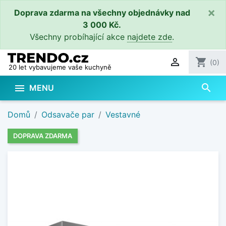
×
Doprava zdarma na všechny objednávky nad
3 000 Kč.
Všechny probíhající akce
najdete zde
.

shopping_cart
(0)
20 let vybavujeme vaše kuchyně
search

MENU
Domů
Odsavače par
Vestavné
DOPRAVA ZDARMA