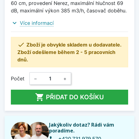
60 cm, provedení Nerez, maximální hlučnost 69
dB, maximální výkon 385 m3/h, časovač doběhu.
expand_more
Více informací

Zboží je obvykle skladem u dodavatele.
Zboží odešleme během 2 - 5 pracovních
dnů.
Počet
−
+

PŘIDAT DO KOŠÍKU
Jakýkoliv dotaz? Rádi vám
poradíme.
+420 731 979 570