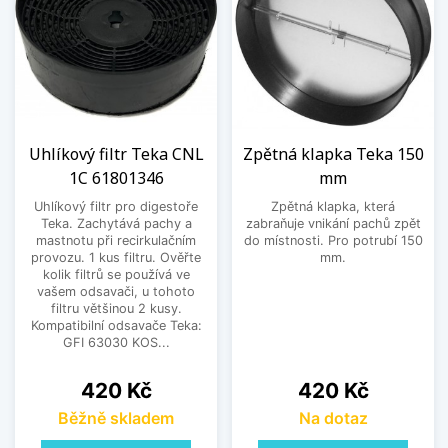
Uhlíkový filtr Teka CNL
Zpětná klapka Teka 150
1C 61801346
mm
Uhlíkový filtr pro digestoře
Zpětná klapka, která
Teka. Zachytává pachy a
zabraňuje vnikání pachů zpět
mastnotu při recirkulačním
do místnosti. Pro potrubí 150
provozu. 1 kus filtru. Ověřte
mm.
kolik filtrů se používá ve
vašem odsavači, u tohoto
filtru většinou 2 kusy.
Kompatibilní odsavače Teka:
GFI 63030 KOS...
Cena
Cena
420 Kč
420 Kč
Běžně skladem
Na dotaz