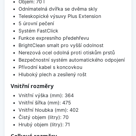
Objem: 70 l
Odnímatelná dvířka se dvěma skly
Teleskopické výsuvy Plus Extension
5 úrovní pečení
Systém FastClick
Funkce expresního předehřevu
BrightClean smalt pro vyšší odolnost
Nerezová ocel odolná proti otiskům prstů
Bezpečnostní systém automatického odpojení
Přívodní kabel s koncovkou
Hluboký plech a zesílený rošt
Vnitřní rozměry
Vnitřní výška (mm): 364
Vnitřní šířka (mm): 475
Vnitřní hloubka (mm): 402
Čistý objem (litry): 70
Hrubý objem (litry): 71
Celkové rozměry