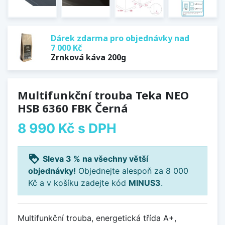
Dárek zdarma pro objednávky nad
7 000 Kč
Zrnková káva 200g
Multifunkční trouba Teka NEO
HSB 6360 FBK Černá
8 990 Kč
s DPH
loyalty
Sleva 3 % na všechny větší
objednávky!
Objednejte alespoň za 8 000
Kč a v košíku zadejte kód
MINUS3
.
Multifunkční trouba, energetická třída A+,