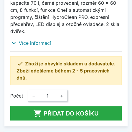
kapacita 70 l, černé provedení, rozměr 60 x 60
cm, 8 funkcí, funkce Chef s automatickými
programy, čištění HydroClean PRO, expresní
předehřev, LED displej a otočné ovladače, 2 skla
dvířek.
expand_more
Více informací

Zboží je obvykle skladem u dodavatele.
Zboží odešleme během 2 - 5 pracovních
dnů.
Počet
−
+

PŘIDAT DO KOŠÍKU