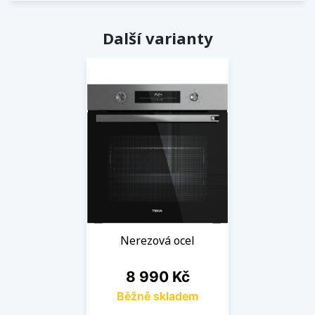
Další varianty
Nerezová ocel
Cena
8 990 Kč
Běžně skladem