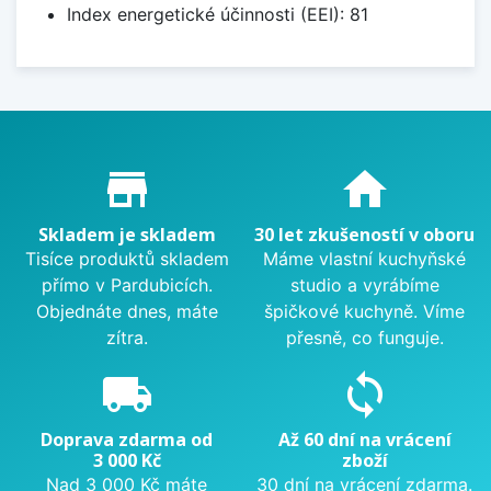
Index energetické účinnosti (EEI): 81
Proč nakupovat u nás?
store_mall_directory
home
Skladem je skladem
30 let zkušeností v oboru
Tisíce produktů skladem
Máme vlastní kuchyňské
přímo v Pardubicích.
studio a vyrábíme
Objednáte dnes, máte
špičkové kuchyně. Víme
zítra.
přesně, co funguje.
local_shipping
sync
Doprava zdarma od
Až 60 dní na vrácení
3 000 Kč
zboží
Nad 3 000 Kč máte
30 dní na vrácení zdarma.