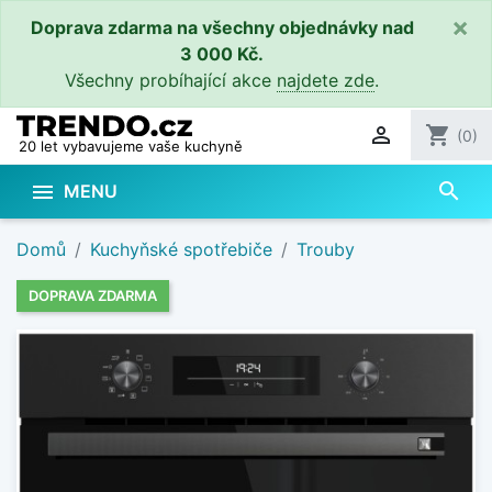
×
Doprava zdarma na všechny objednávky nad
3 000 Kč.
Všechny probíhající akce
najdete zde
.

shopping_cart
(0)
20 let vybavujeme vaše kuchyně
search

MENU
Domů
Kuchyňské spotřebiče
Trouby
DOPRAVA ZDARMA