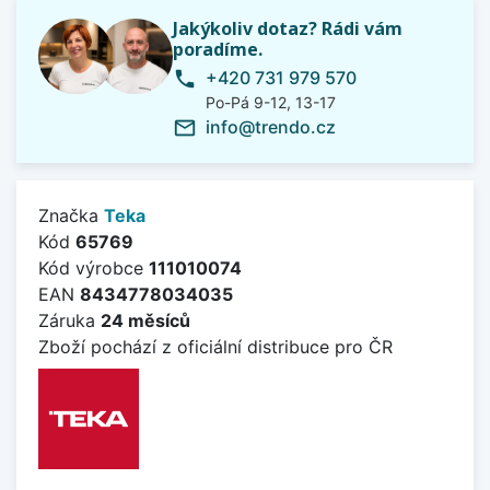
Jakýkoliv dotaz? Rádi vám
poradíme.
+420 731 979 570
phone
Po-Pá 9-12, 13-17
info@trendo.cz
mail_outline
Značka
Teka
Kód
65769
Kód výrobce
111010074
EAN
8434778034035
Záruka
24 měsíců
Zboží pochází z oficiální distribuce pro ČR