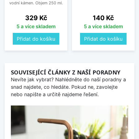
vodní kámen. Objem 250 ml.
Cena
Cena
329 Kč
140 Kč
5 a více skladem
5 a více skladem
Přidat do košíku
Přidat do košíku
SOUVISEJÍCÍ ČLÁNKY Z NAŠÍ PORADNY
Nevíte jak vybrat? Nahlédněte do naší poradny a
snad najdete, co hledáte. Pokud ne, zavolejte
nebo napište a určitě najdeme řešení.