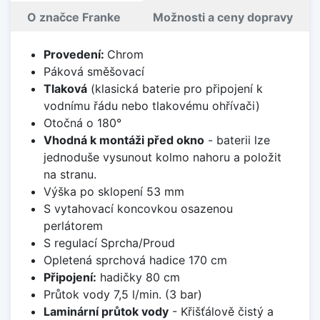
O značce Franke
Možnosti a ceny dopravy
Provedení:
Chrom
Páková směšovací
Tlaková
(klasická baterie pro připojení k
vodnímu řádu nebo tlakovému ohřívači)
Otočná o 180°
Vhodná k montáži před okno
- baterii lze
jednoduše vysunout kolmo nahoru a položit
na stranu.
Výška po sklopení 53 mm
S vytahovací koncovkou osazenou
perlátorem
S regulací Sprcha/Proud
Opletená sprchová hadice 170 cm
Připojení:
hadičky 80 cm
Průtok vody 7,5 l/min. (3 bar)
Laminární průtok vody
- Křišťálově čistý a