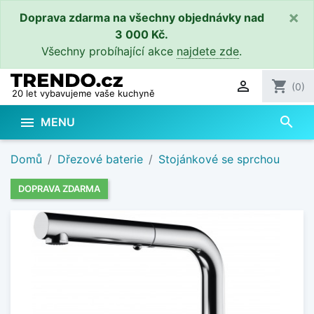
×
Doprava zdarma na všechny objednávky nad
3 000 Kč.
Všechny probíhající akce
najdete zde
.

shopping_cart
(0)
20 let vybavujeme vaše kuchyně
search

MENU
Domů
Dřezové baterie
Stojánkové se sprchou
DOPRAVA ZDARMA