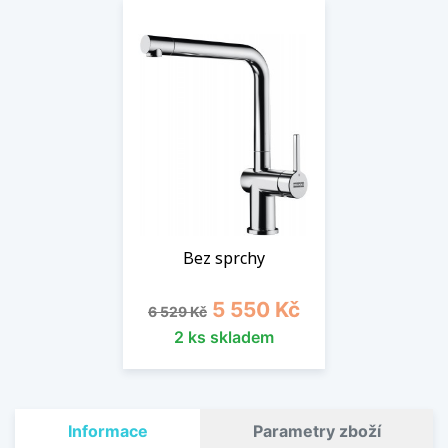
Bez sprchy
Běžná cena
Cena
5 550 Kč
6 529 Kč
2 ks skladem
Informace
Parametry zboží