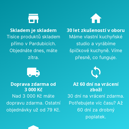
Proč nakupovat u nás?
store_mall_directory
home
Skladem je skladem
30 let zkušeností v oboru
Tisíce produktů skladem
Máme vlastní kuchyňské
přímo v Pardubicích.
studio a vyrábíme
Objednáte dnes, máte
špičkové kuchyně. Víme
zítra.
přesně, co funguje.
local_shipping
sync
Doprava zdarma od
Až 60 dní na vrácení
3 000 Kč
zboží
Nad 3 000 Kč máte
30 dní na vrácení zdarma.
dopravu zdarma. Ostatní
Potřebujete víc času? Až
objednávky už od 79 Kč.
60 dní za drobný
poplatek.