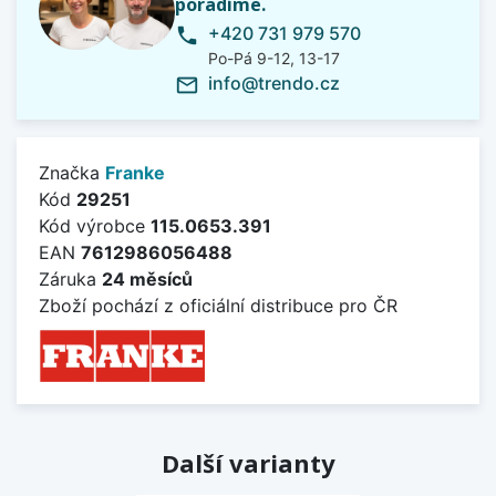
poradíme.
+420 731 979 570
phone
Po-Pá 9-12, 13-17
info@trendo.cz
mail_outline
Značka
Franke
Kód
29251
Kód výrobce
115.0653.391
EAN
7612986056488
Záruka
24 měsíců
Zboží pochází z oficiální distribuce pro ČR
Další varianty