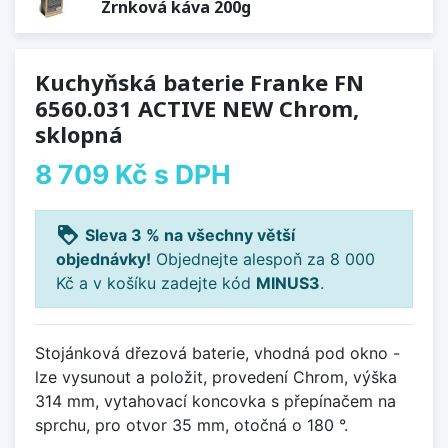
Zrnková káva 200g
Kuchyňská baterie Franke FN
6560.031 ACTIVE NEW Chrom,
sklopná
8 709 Kč
s DPH
loyalty
Sleva 3 % na všechny větší
objednávky!
Objednejte alespoň za 8 000
Kč a v košíku zadejte kód
MINUS3
.
Stojánková dřezová baterie, vhodná pod okno -
lze vysunout a položit, provedení Chrom, výška
314 mm, vytahovací koncovka s přepínačem na
sprchu, pro otvor 35 mm, otočná o 180 °.