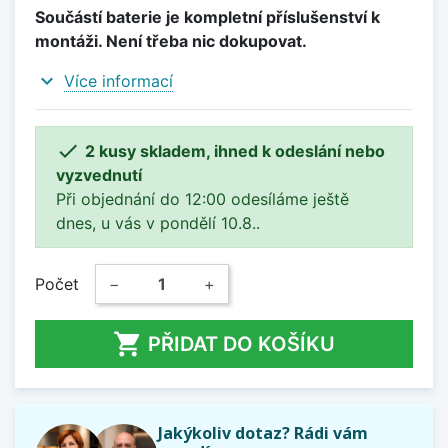
Součástí baterie je kompletní příslušenství k
montáži. Není třeba nic dokupovat.
expand_more
Více informací

2 kusy skladem, ihned k odeslání nebo
vyzvednutí
Při objednání do 12:00 odesíláme ještě
dnes, u vás v pondělí 10.8..
Počet
−
+

PŘIDAT DO KOŠÍKU
Jakýkoliv dotaz? Rádi vám