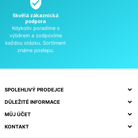
verified_user
Skvělá zákaznická
podpora
Kdykoliv poradíme s
výběrem a zodpovíme
každou otázku. Sortiment
známe poslepu.
SPOLEHLIVÝ PRODEJCE
DŮLEŽITÉ INFORMACE
MŮJ ÚČET
KONTAKT