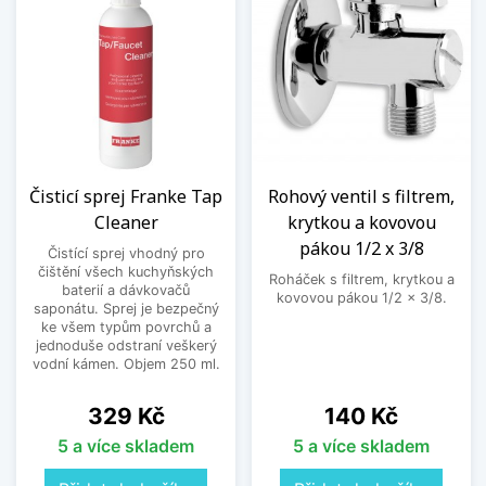
Čisticí sprej Franke Tap
Rohový ventil s filtrem,
Cleaner
krytkou a kovovou
pákou 1/2 x 3/8
Čistící sprej vhodný pro
čištění všech kuchyňských
Roháček s filtrem, krytkou a
baterií a dávkovačů
kovovou pákou 1/2 x 3/8.
saponátu. Sprej je bezpečný
ke všem typům povrchů a
jednoduše odstraní veškerý
vodní kámen. Objem 250 ml.
Cena
Cena
329 Kč
140 Kč
5 a více skladem
5 a více skladem