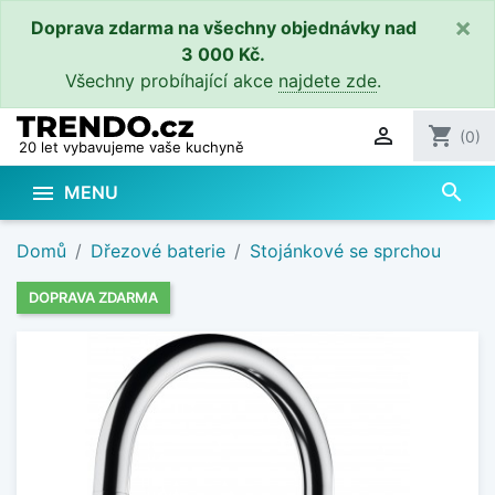
×
Doprava zdarma na všechny objednávky nad
3 000 Kč.
Všechny probíhající akce
najdete zde
.

shopping_cart
(0)
20 let vybavujeme vaše kuchyně
search

MENU
Domů
Dřezové baterie
Stojánkové se sprchou
DOPRAVA ZDARMA