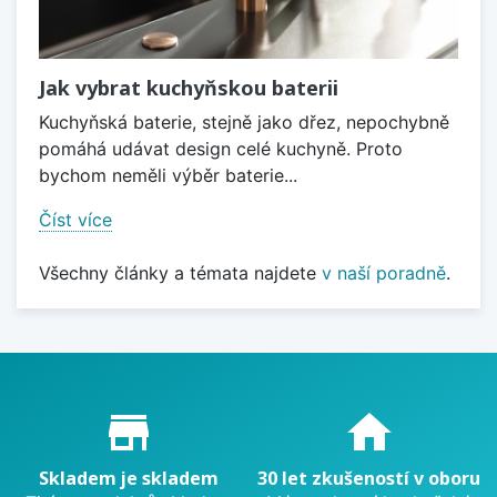
Jak vybrat kuchyňskou baterii
Kuchyňská baterie, stejně jako dřez, nepochybně
pomáhá udávat design celé kuchyně. Proto
bychom neměli výběr baterie...
Číst více
Všechny články a témata najdete
v naší poradně
.
Proč nakupovat u nás?
store_mall_directory
home
Skladem je skladem
30 let zkušeností v oboru