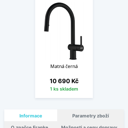
Matná černá
Cena
10 690 Kč
1 ks skladem
Informace
Parametry zboží
O značce Franke
Možnosti a ceny dopravy