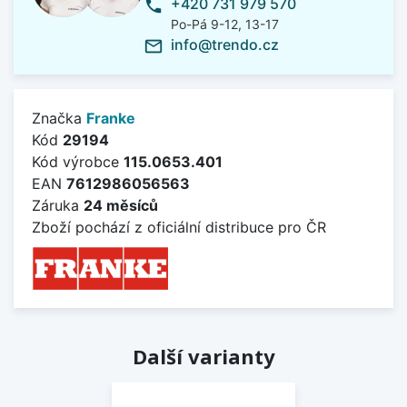
+420 731 979 570
phone
Po-Pá 9-12, 13-17
info@trendo.cz
mail_outline
Značka
Franke
Kód
29194
Kód výrobce
115.0653.401
EAN
7612986056563
Záruka
24 měsíců
Zboží pochází z oficiální distribuce pro ČR
Další varianty