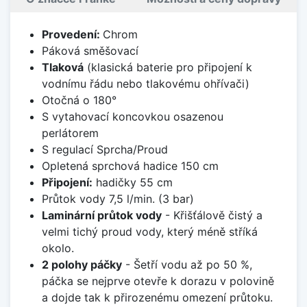
Provedení:
Chrom
Páková směšovací
Tlaková
(klasická baterie pro připojení k
vodnímu řádu nebo tlakovému ohřívači)
Otočná o 180°
S vytahovací koncovkou osazenou
perlátorem
S regulací Sprcha/Proud
Opletená sprchová hadice 150 cm
Připojení:
hadičky 55 cm
Průtok vody 7,5 l/min. (3 bar)
Laminární průtok vody
- Křišťálově čistý a
velmi tichý proud vody, který méně stříká
okolo.
2 polohy páčky
- Šetří vodu až po 50 %,
páčka se nejprve otevře k dorazu v polovině
a dojde tak k přirozenému omezení průtoku.