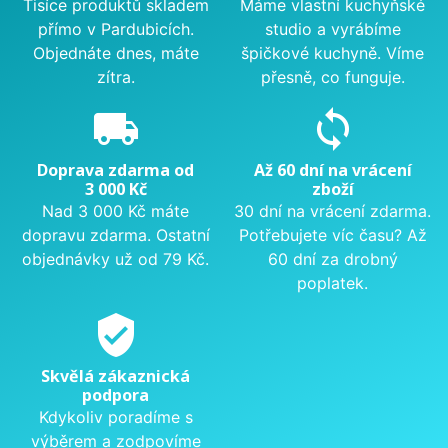
Tisíce produktů skladem
Máme vlastní kuchyňské
přímo v Pardubicích.
studio a vyrábíme
Objednáte dnes, máte
špičkové kuchyně. Víme
zítra.
přesně, co funguje.
local_shipping
sync
Doprava zdarma od
Až 60 dní na vrácení
3 000 Kč
zboží
Nad 3 000 Kč máte
30 dní na vrácení zdarma.
dopravu zdarma. Ostatní
Potřebujete víc času? Až
objednávky už od 79 Kč.
60 dní za drobný
poplatek.
verified_user
Skvělá zákaznická
podpora
Kdykoliv poradíme s
výběrem a zodpovíme