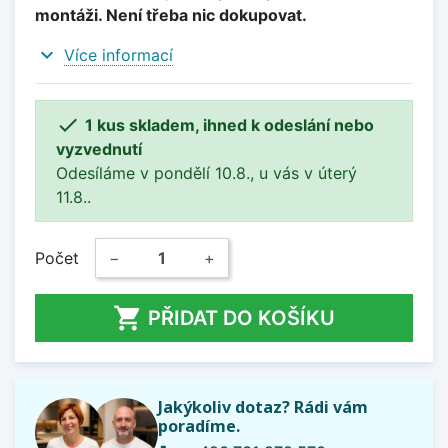
montáži. Není třeba nic dokupovat.
expand_more
Více informací

1 kus skladem, ihned k odeslání nebo
vyzvednutí
Odesíláme v pondělí 10.8., u vás v úterý
11.8..
Počet
−
+

PŘIDAT DO KOŠÍKU
Jakýkoliv dotaz? Rádi vám
poradíme.