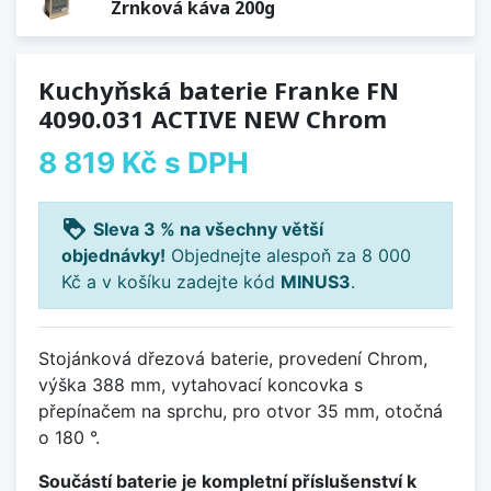
Zrnková káva 200g
Kuchyňská baterie Franke FN
4090.031 ACTIVE NEW Chrom
8 819 Kč
s DPH
loyalty
Sleva 3 % na všechny větší
objednávky!
Objednejte alespoň za 8 000
Kč a v košíku zadejte kód
MINUS3
.
Stojánková dřezová baterie, provedení Chrom,
výška 388 mm, vytahovací koncovka s
přepínačem na sprchu, pro otvor 35 mm, otočná
o 180 °.
Součástí baterie je kompletní příslušenství k