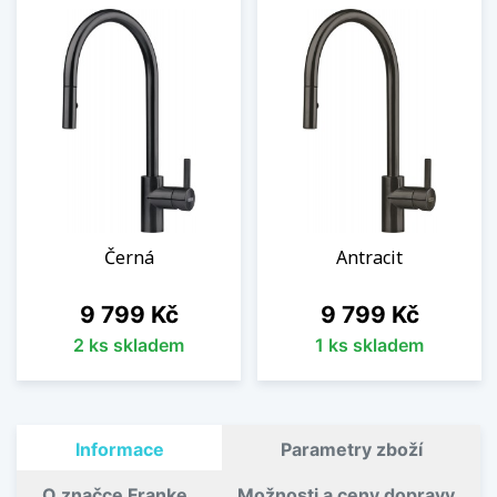
Černá
Antracit
Cena
Cena
9 799 Kč
9 799 Kč
2 ks skladem
1 ks skladem
Informace
Parametry zboží
O značce Franke
Možnosti a ceny dopravy