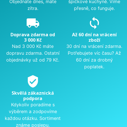
Objednáte dnes, máte
špičkové kuchyně. Víme
zítra.
přesně, co funguje.
local_shipping
sync
Doprava zdarma od
Až 60 dní na vrácení
3 000 Kč
zboží
Nad 3 000 Kč máte
30 dní na vrácení zdarma.
dopravu zdarma. Ostatní
Potřebujete víc času? Až
objednávky už od 79 Kč.
60 dní za drobný
poplatek.
verified_user
Skvělá zákaznická
podpora
Kdykoliv poradíme s
výběrem a zodpovíme
každou otázku. Sortiment
známe poslepu.