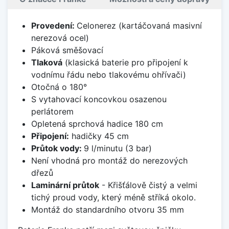
Provedení:
Celonerez (kartáčovaná masivní
nerezová ocel)
Páková směšovací
Tlaková
(klasická baterie pro připojení k
vodnímu řádu nebo tlakovému ohřívači)
Otočná o 180°
S vytahovací koncovkou osazenou
perlátorem
Opletená sprchová hadice 180 cm
Připojení:
hadičky 45 cm
Průtok vody:
9 l/minutu (3 bar)
Není vhodná pro montáž do nerezových
dřezů
Laminární průtok
- Křišťálově čistý a velmi
tichý proud vody, který méně stříká okolo.
Montáž do standardního otvoru 35 mm