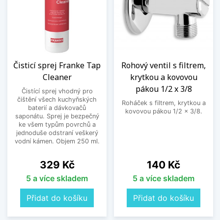
Čisticí sprej Franke Tap
Rohový ventil s filtrem,
Cleaner
krytkou a kovovou
pákou 1/2 x 3/8
Čistící sprej vhodný pro
čištění všech kuchyňských
Roháček s filtrem, krytkou a
baterií a dávkovačů
kovovou pákou 1/2 x 3/8.
saponátu. Sprej je bezpečný
ke všem typům povrchů a
jednoduše odstraní veškerý
vodní kámen. Objem 250 ml.
Cena
Cena
329 Kč
140 Kč
5 a více skladem
5 a více skladem
Přidat do košíku
Přidat do košíku