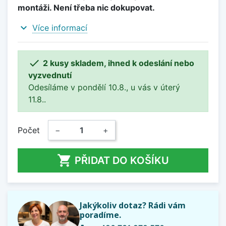
montáži. Není třeba nic dokupovat.
expand_more
Více informací

2 kusy skladem, ihned k odeslání nebo
vyzvednutí
Odesíláme v pondělí 10.8., u vás v úterý
11.8..
Počet
−
+

PŘIDAT DO KOŠÍKU
Jakýkoliv dotaz? Rádi vám
poradíme.