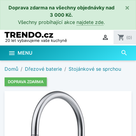
×
Doprava zdarma na všechny objednávky nad
3 000 Kč.
Všechny probíhající akce
najdete zde
.

shopping_cart
(0)
20 let vybavujeme vaše kuchyně
search

MENU
Domů
Dřezové baterie
Stojánkové se sprchou
DOPRAVA ZDARMA