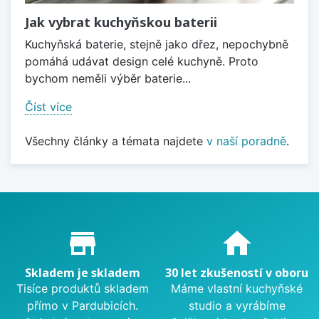
Jak vybrat kuchyňskou baterii
Kuchyňská baterie, stejně jako dřez, nepochybně
pomáhá udávat design celé kuchyně. Proto
bychom neměli výběr baterie...
Číst více
Všechny články a témata najdete
v naší poradně
.
Proč nakupovat u nás?
store_mall_directory
home
Skladem je skladem
30 let zkušeností v oboru
Tisíce produktů skladem
Máme vlastní kuchyňské
přímo v Pardubicích.
studio a vyrábíme