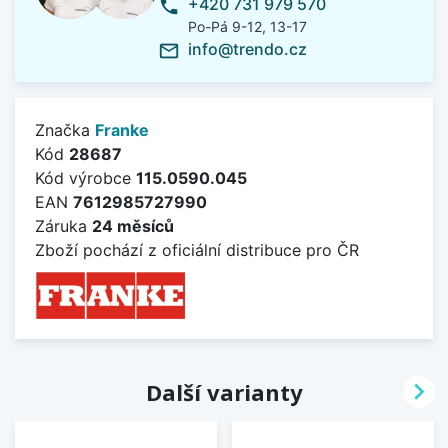
+420 731 979 570
phone
Po-Pá 9-12, 13-17
info@trendo.cz
mail_outline
Značka
Franke
Kód
28687
Kód výrobce
115.0590.045
EAN
7612985727990
Záruka
24 měsíců
Zboží pochází z oficiální distribuce pro ČR

Další varianty