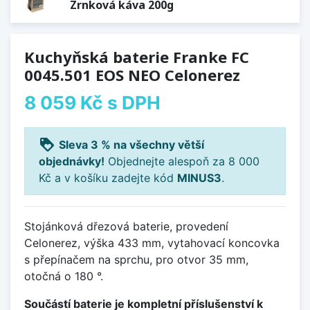
Zrnková káva 200g
Kuchyňská baterie Franke FC
0045.501 EOS NEO Celonerez
8 059 Kč
s DPH
loyalty
Sleva 3 % na všechny větší
objednávky!
Objednejte alespoň za 8 000
Kč a v košíku zadejte kód
MINUS3
.
Stojánková dřezová baterie, provedení
Celonerez, výška 433 mm, vytahovací koncovka
s přepínačem na sprchu, pro otvor 35 mm,
otočná o 180 °.
Součástí baterie je kompletní příslušenství k