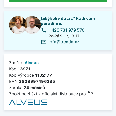
Jakýkoliv dotaz? Rádi vám
poradíme.
+420 731 979 570
phone
Po-Pá 9-12, 13-17
info@trendo.cz
mail_outline
Značka
Alveus
Kód
13971
Kód výrobce
1132177
EAN
3838997496295
Záruka
24 měsíců
Zboží pochází z oficiální distribuce pro ČR