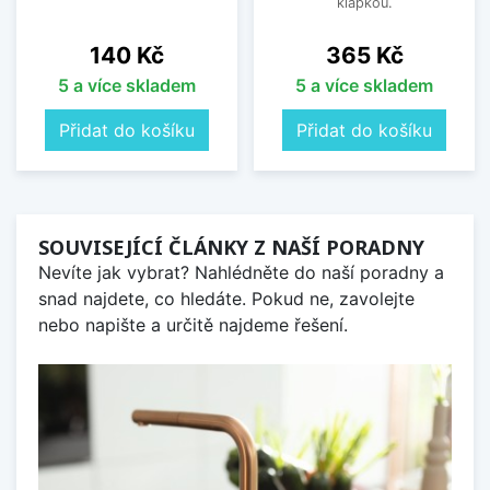
klapkou.
Cena
Cena
140 Kč
365 Kč
5 a více skladem
5 a více skladem
Přidat do košíku
Přidat do košíku
SOUVISEJÍCÍ ČLÁNKY Z NAŠÍ PORADNY
Nevíte jak vybrat? Nahlédněte do naší poradny a
snad najdete, co hledáte. Pokud ne, zavolejte
nebo napište a určitě najdeme řešení.