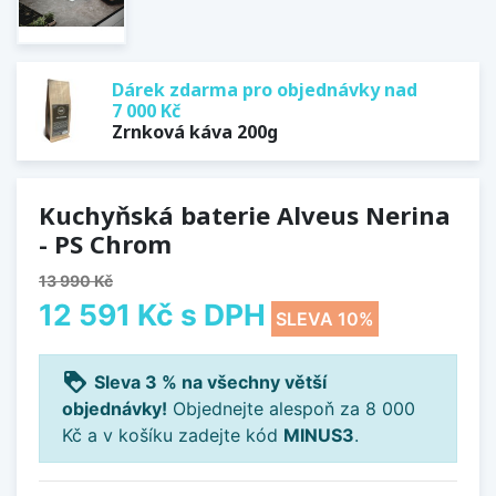
Dárek zdarma pro objednávky nad
7 000 Kč
Zrnková káva 200g
Kuchyňská baterie Alveus Nerina
- PS Chrom
13 990 Kč
12 591 Kč
s DPH
SLEVA 10%
loyalty
Sleva 3 % na všechny větší
objednávky!
Objednejte alespoň za 8 000
Kč a v košíku zadejte kód
MINUS3
.