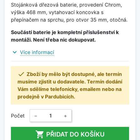
Stojánková dřezová baterie, provedení Chrom,
výška 468 mm, vytahovací koncovka s
přepínačem na sprchu, pro otvor 35 mm, otočná.
Součástí baterie je kompletní příslušenství k
montáži. Není třeba nic dokupovat.
expand_more
Více informací

Zboží by mělo být dostupné, ale termín
musíme zjistit u dodavatele. Termín dodání
Vám sdělíme telefonicky, emailem nebo na
prodejně v Pardubicích.
Počet
−
+

PŘIDAT DO KOŠÍKU