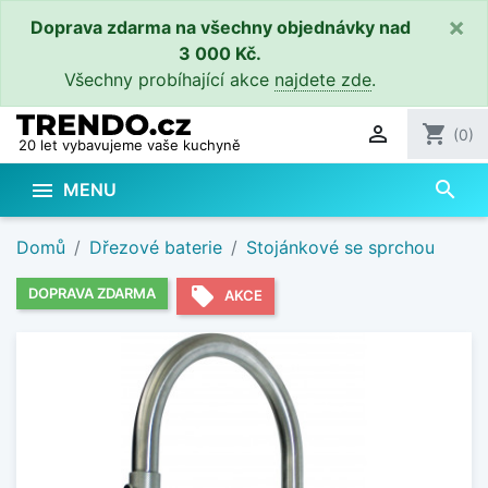
×
Doprava zdarma na všechny objednávky nad
3 000 Kč.
Všechny probíhající akce
najdete zde
.

shopping_cart
(0)
20 let vybavujeme vaše kuchyně
search

MENU
Domů
Dřezové baterie
Stojánkové se sprchou
local_offer
DOPRAVA ZDARMA
AKCE