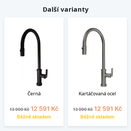
Další varianty
Černá
Kartáčovaná ocel
Běžná cena
Cena
Běžná cena
Cena
12 591 Kč
12 591 Kč
13 990 Kč
13 990 Kč
Běžně skladem
Běžně skladem