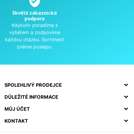
verified_user
Skvělá zákaznická
podpora
Kdykoliv poradíme s
výběrem a zodpovíme
každou otázku. Sortiment
známe poslepu.
SPOLEHLIVÝ PRODEJCE
DŮLEŽITÉ INFORMACE
MŮJ ÚČET
KONTAKT