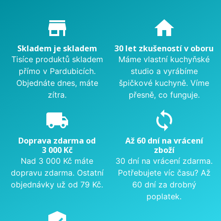
Proč nakupovat u nás?
store_mall_directory
home
Skladem je skladem
30 let zkušeností v oboru
Tisíce produktů skladem
Máme vlastní kuchyňské
přímo v Pardubicích.
studio a vyrábíme
Objednáte dnes, máte
špičkové kuchyně. Víme
zítra.
přesně, co funguje.
local_shipping
sync
Doprava zdarma od
Až 60 dní na vrácení
3 000 Kč
zboží
Nad 3 000 Kč máte
30 dní na vrácení zdarma.
dopravu zdarma. Ostatní
Potřebujete víc času? Až
objednávky už od 79 Kč.
60 dní za drobný
poplatek.