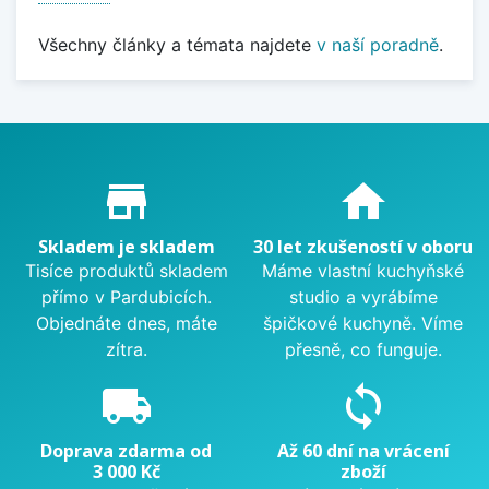
Všechny články a témata najdete
v naší poradně
.
Proč nakupovat u nás?
store_mall_directory
home
Skladem je skladem
30 let zkušeností v oboru
Tisíce produktů skladem
Máme vlastní kuchyňské
přímo v Pardubicích.
studio a vyrábíme
Objednáte dnes, máte
špičkové kuchyně. Víme
zítra.
přesně, co funguje.
local_shipping
sync
Doprava zdarma od
Až 60 dní na vrácení
3 000 Kč
zboží