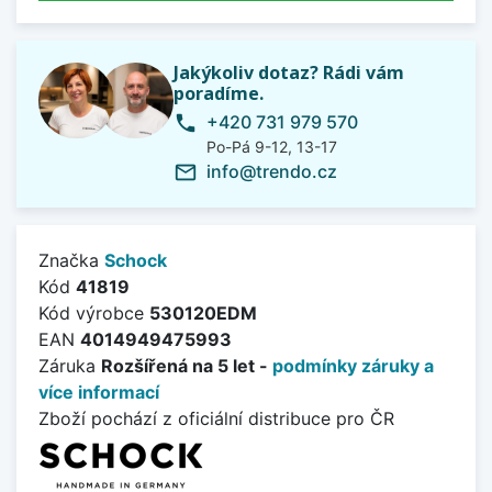
Jakýkoliv dotaz? Rádi vám
poradíme.
+420 731 979 570
phone
Po-Pá 9-12, 13-17
info@trendo.cz
mail_outline
Značka
Schock
Kód
41819
Kód výrobce
530120EDM
EAN
4014949475993
Záruka
Rozšířená na 5 let -
podmínky záruky a
více informací
Zboží pochází z oficiální distribuce pro ČR