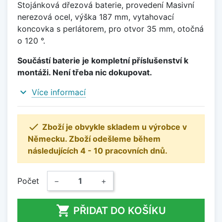
Stojánková dřezová baterie, provedení Masivní
nerezová ocel, výška 187 mm, vytahovací
koncovka s perlátorem, pro otvor 35 mm, otočná
o 120 °.
Součástí baterie je kompletní příslušenství k
montáži. Není třeba nic dokupovat.
expand_more
Více informací

Zboží je obvykle skladem u výrobce v
Německu. Zboží odešleme během
následujících 4 - 10 pracovních dnů.
Počet
−
+

PŘIDAT DO KOŠÍKU