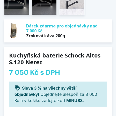
Dárek zdarma pro objednávky nad
7 000 Kč
Zrnková káva 200g
Kuchyňská baterie Schock Altos
S.120 Nerez
7 050 Kč
s DPH
loyalty
Sleva 3 % na všechny větší
objednávky!
Objednejte alespoň za 8 000
Kč a v košíku zadejte kód
MINUS3
.