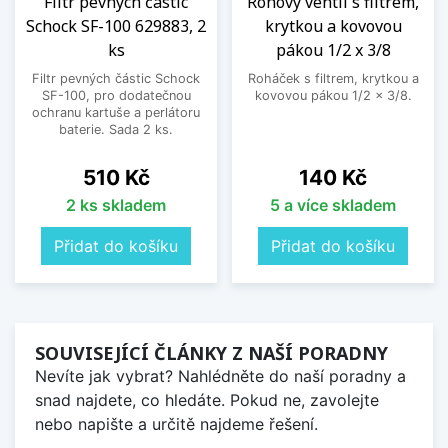
Filtr pevných částic
Rohový ventil s filtrem,
Schock SF-100 629883, 2
krytkou a kovovou
ks
pákou 1/2 x 3/8
Filtr pevných částic Schock
Roháček s filtrem, krytkou a
SF-100, pro dodatečnou
kovovou pákou 1/2 x 3/8.
ochranu kartuše a perlátoru
baterie. Sada 2 ks.
Cena
Cena
510 Kč
140 Kč
2 ks skladem
5 a více skladem
Přidat do košíku
Přidat do košíku
SOUVISEJÍCÍ ČLÁNKY Z NAŠÍ PORADNY
Nevíte jak vybrat? Nahlédněte do naší poradny a
snad najdete, co hledáte. Pokud ne, zavolejte
nebo napište a určitě najdeme řešení.