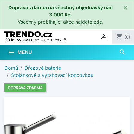
×
Doprava zdarma na všechny objednávky nad
3 000 Kč.
Všechny probíhající akce
najdete zde
.

shopping_cart
(0)
20 let vybavujeme vaše kuchyně
search

MENU
Domů
Dřezové baterie
Stojánkové s vytahovací koncovkou
DOPRAVA ZDARMA