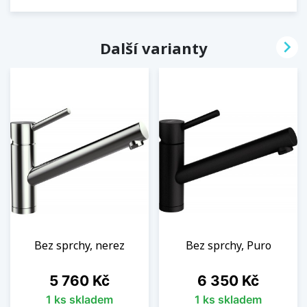

Další varianty
Bez sprchy, nerez
Bez sprchy, Puro
Cena
Cena
5 760 Kč
6 350 Kč
1 ks skladem
1 ks skladem