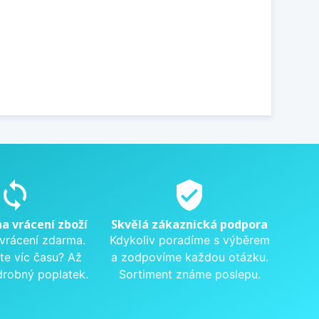
sync
verified_user
na vrácení zboží
Skvělá zákaznická podpora
 vrácení zdarma.
Kdykoliv poradíme s výběrem
te víc času? Až
a zodpovíme každou otázku.
drobný poplatek.
Sortiment známe poslepu.