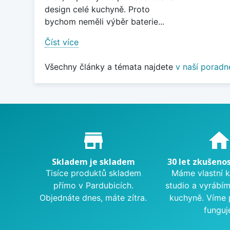
design celé kuchyně. Proto
bychom neměli výběr baterie...
Číst více
Všechny články a témata najdete
v naší poradn
Proč nakupovat u nás?
store_mall_directory
hom
Skladem je skladem
30 let zkušenos
Tisíce produktů skladem
Máme vlastní 
přímo v Pardubicích.
studio a vyrábí
Objednáte dnes, máte zítra.
kuchyně. Víme 
funguj