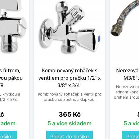
s filtrem,
Kombinovaný roháček s
Nerezová 
vou pákou
ventilem pro pračku 1/2" x
M3/8",
/8
3/8" x 3/4"
Nerezová op
jednom konci
, krytkou a
Kombinovaný roháček a ventil pro
druhém šroub
/2 x 3/8.
pračku se zpětnou klapkou.
Cena
Kč
365 Kč
kladem
5 a více skladem
5 a v
košíku
Přidat do košíku
Přida