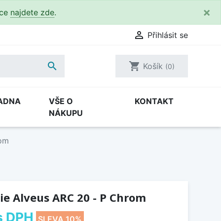
×
kce
najdete zde
.

Přihlásit se

shopping_cart
Košík
(0)
ADNA
VŠE O
KONTAKT
NÁKUPU
rom
ie Alveus ARC 20 - P Chrom
s DPH
SLEVA 10%