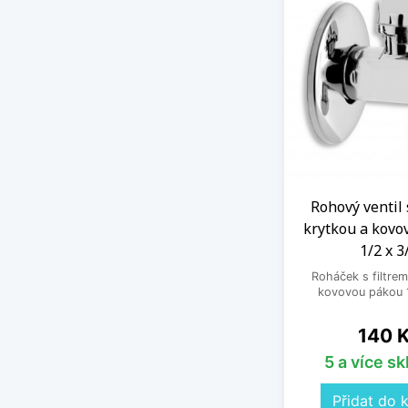
Rohový ventil 
krytkou a kovo
1/2 x 3
Roháček s filtrem
kovovou pákou 1
Cena
140 
5 a více s
Přidat do 