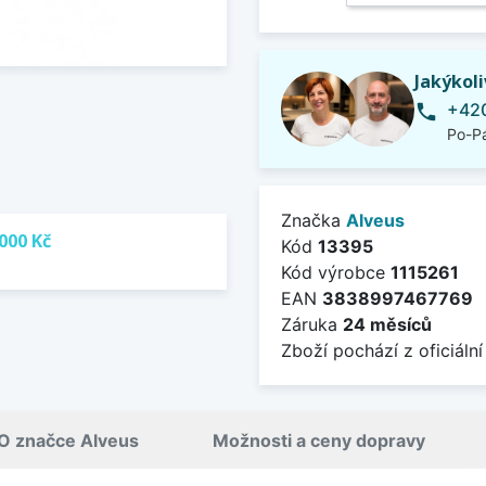
Jakýkol
+420
phone
Po-Pá
Značka
Alveus
000 Kč
Kód
13395
Kód výrobce
1115261
EAN
3838997467769
Záruka
24 měsíců
Zboží pochází z oficiální
O značce Alveus
Možnosti a ceny dopravy