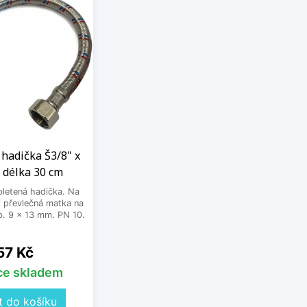
hadička Š3/8" x
 délka 30 cm
letená hadička. Na
 převlečná matka na
. 9 x 13 mm. PN 10.
Cena
57 Kč
íce skladem
t do košíku