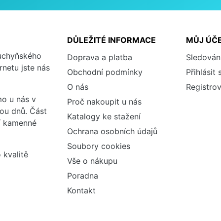
DŮLEŽITÉ INFORMACE
MŮJ ÚČ
kuchyňského
Doprava a platba
Sledován
rnetu jste nás
Obchodní podmínky
Přihlásit 
O nás
Registrov
o u nás v
Proč nakoupit u nás
vou dnů. Část
Katalogy ke stažení
ší kamenné
Ochrana osobních údajů
Soubory cookies
 kvalitě
Vše o nákupu
Poradna
Kontakt