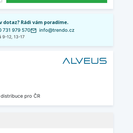
iv dotaz? Rádi vám poradíme.
 731 979 570
info@trendo.cz
mail_outline
 9-12, 13-17
 distribuce pro ČR