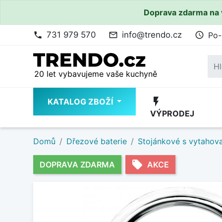
Doprava zdarma na 
731 979 570
info@trendo.cz
Po-
phone
mail_outline
access_time
20 let vybavujeme vaše kuchyně
flash_on
KATALOG ZBOŽÍ
VÝPRODEJ
Domů
Dřezové baterie
Stojánkové s vytahov
local_offer
DOPRAVA ZDARMA
AKCE