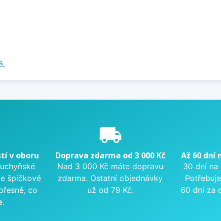
ě
.
e
local_shipping
tí v oboru
Doprava zdarma od 3 000 Kč
Až 60 dní 
kuchyňské
Nad 3 000 Kč máte dopravu
30 dní na
me špičkové
zdarma. Ostatní objednávky
Potřebuje
přesně, co
už od 79 Kč.
60 dní za 
e.