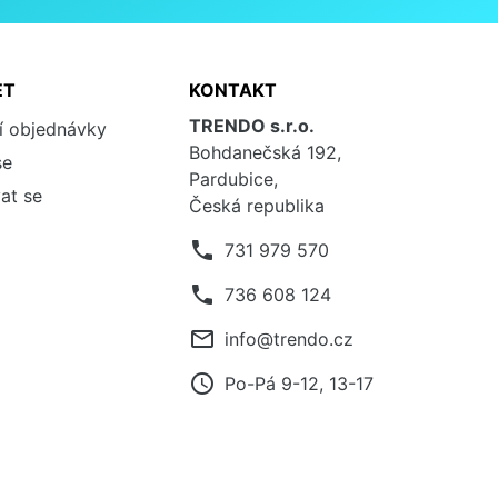
ET
KONTAKT
TRENDO s.r.o.
í objednávky
Bohdanečská 192,
se
Pardubice,
at se
Česká republika
phone
731 979 570
phone
736 608 124
mail_outline
info@trendo.cz
access_time
Po-Pá 9-12, 13-17