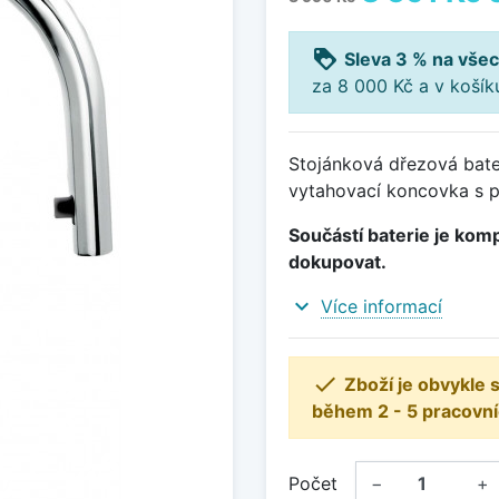
loyalty
Sleva 3 % na všec
za 8 000 Kč a v koší
Stojánková dřezová bate
vytahovací koncovka s p
Součástí baterie je komp
dokupovat.
expand_more
Více informací

Zboží je obvykle
během 2 - 5 pracovní
Počet
−
+