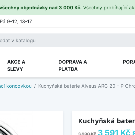
všechny objednávky nad 3 000 Kč.
Všechny probíhající a
Pá 9-12, 13-17
AKCE A
DOPRAVA A
POR
SLEVY
PLATBA
ací koncovkou
Kuchyňská baterie Alveus ARC 20 - P Ch
Kuchyňská bater
3 591 Kč
3 990 Kč