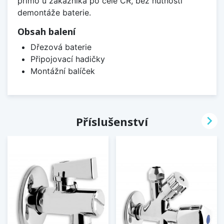
přímo u zákazníka po celé ČR, bez nutnosti
demontáže baterie.
Obsah balení
Dřezová baterie
Připojovací hadičky
Montážní balíček

Příslušenství