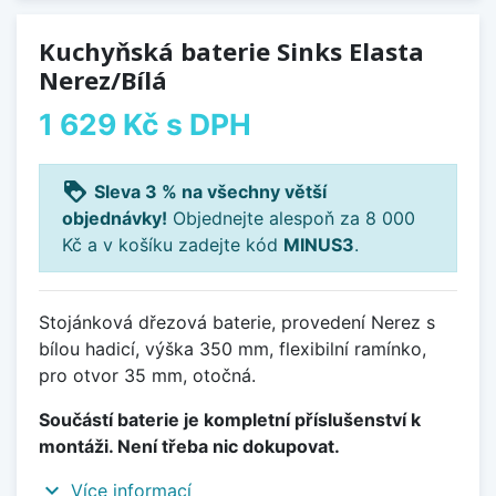
Kuchyňská baterie Sinks Elasta
Nerez/Bílá
1 629 Kč
s DPH
loyalty
Sleva 3 % na všechny větší
objednávky!
Objednejte alespoň za 8 000
Kč a v košíku zadejte kód
MINUS3
.
Stojánková dřezová baterie, provedení Nerez s
bílou hadicí, výška 350 mm, flexibilní ramínko,
pro otvor 35 mm, otočná.
Součástí baterie je kompletní příslušenství k
montáži. Není třeba nic dokupovat.
expand_more
Více informací