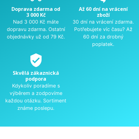
Doprava zdarma od
Až 60 dní na vrácení
3 000 Kč
zboží
Nad 3 000 Kč máte
30 dní na vrácení zdarma.
dopravu zdarma. Ostatní
Potřebujete víc času? Až
objednávky už od 79 Kč.
60 dní za drobný
poplatek.
verified_user
Skvělá zákaznická
podpora
Kdykoliv poradíme s
výběrem a zodpovíme
každou otázku. Sortiment
známe poslepu.