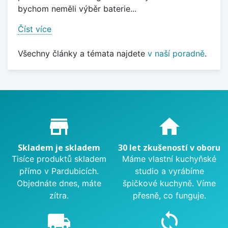
bychom neměli výběr baterie...
Číst více
Všechny články a témata najdete
v naší poradně
.
Proč nakupovat u nás?
store_mall_directory
home
Skladem je skladem
30 let zkušeností v oboru
Tisíce produktů skladem
Máme vlastní kuchyňské
přímo v Pardubicích.
studio a vyrábíme
Objednáte dnes, máte
špičkové kuchyně. Víme
zítra.
přesně, co funguje.
local_shipping
sync