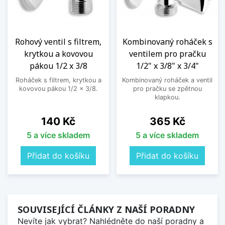
Rohový ventil s filtrem,
Kombinovaný roháček s
krytkou a kovovou
ventilem pro pračku
pákou 1/2 x 3/8
1/2" x 3/8" x 3/4"
Roháček s filtrem, krytkou a
Kombinovaný roháček a ventil
kovovou pákou 1/2 x 3/8.
pro pračku se zpětnou
klapkou.
Cena
Cena
140 Kč
365 Kč
5 a více skladem
5 a více skladem
Přidat do košíku
Přidat do košíku
SOUVISEJÍCÍ ČLÁNKY Z NAŠÍ PORADNY
Nevíte jak vybrat? Nahlédněte do naší poradny a