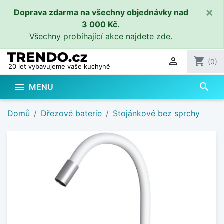
×
Doprava zdarma na všechny objednávky nad
3 000 Kč.
Všechny probíhající akce
najdete zde
.

shopping_cart
(0)
20 let vybavujeme vaše kuchyně
search

MENU
Domů
Dřezové baterie
Stojánkové bez sprchy