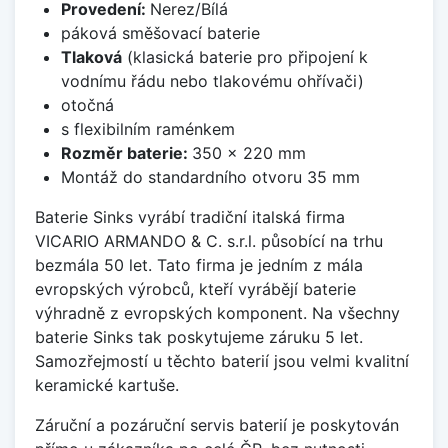
Provedení:
Nerez/Bílá
páková směšovací baterie
Tlaková
(klasická baterie pro připojení k
vodnímu řádu nebo tlakovému ohřívači)
otočná
s flexibilním raménkem
Rozměr baterie:
350 x 220 mm
Montáž do standardního otvoru 35 mm
Baterie Sinks vyrábí tradiční italská firma
VICARIO ARMANDO & C. s.r.l. působící na trhu
bezmála 50 let. Tato firma je jedním z mála
evropských výrobců, kteří vyrábějí baterie
výhradně z evropských komponent. Na všechny
baterie Sinks tak poskytujeme záruku 5 let.
Samozřejmostí u těchto baterií jsou velmi kvalitní
keramické kartuše.
Záruční a pozáruční servis baterií je poskytován