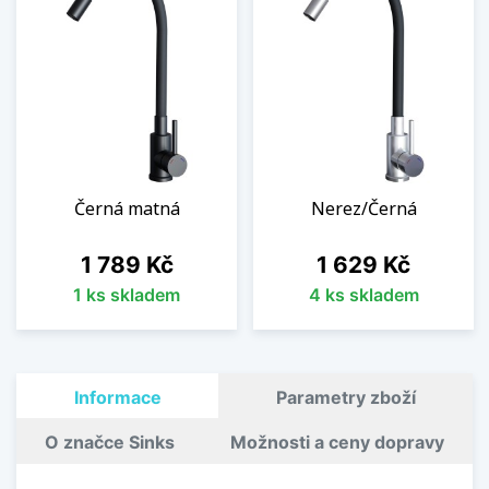
Černá matná
Nerez/Černá
Cena
Cena
1 789 Kč
1 629 Kč
1 ks skladem
4 ks skladem
Informace
Parametry zboží
O značce Sinks
Možnosti a ceny dopravy