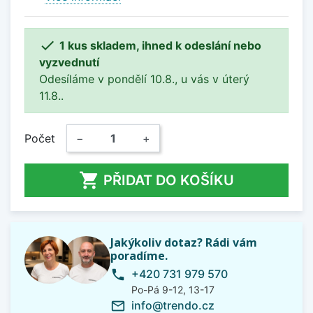

1 kus skladem, ihned k odeslání nebo
vyzvednutí
Odesíláme v pondělí 10.8., u vás v úterý
11.8..
Počet
−
+

PŘIDAT DO KOŠÍKU
Jakýkoliv dotaz? Rádi vám
poradíme.
+420 731 979 570
phone
Po-Pá 9-12, 13-17
info@trendo.cz
mail_outline