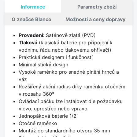
Informace
Parametry zboží
O značce Blanco
Možnosti a ceny dopravy
Provedení:
Saténově zlatá (PVD)
Tlaková
(klasická baterie pro připojení k
vodnímu řádu nebo tlakovému ohřívači)
Praktická designem i funkčností
Minimalistický design
Vysoké raménko pro snadné plnění hrnců a
váz
Rozšířený akční radius díky raménku otočném
v rozsahu 360°
Ovládací páčku lze instalovat dle požadavku
vlevo, uprostřed nebo vpravo
Jednopáková baterie 1/2"
Otočné raménko
Montáž do standardního otvoru 35 mm