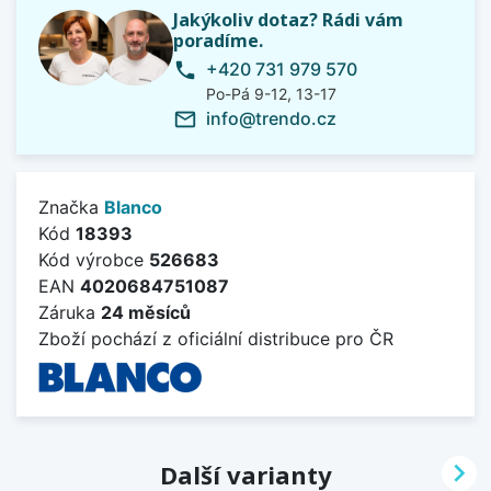
Jakýkoliv dotaz? Rádi vám
poradíme.
+420 731 979 570
phone
Po-Pá 9-12, 13-17
info@trendo.cz
mail_outline
Značka
Blanco
Kód
18393
Kód výrobce
526683
EAN
4020684751087
Záruka
24 měsíců
Zboží pochází z oficiální distribuce pro ČR

Další varianty