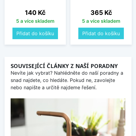
Cena
Cena
140 Kč
365 Kč
5 a více skladem
5 a více skladem
Přidat do košíku
Přidat do košíku
SOUVISEJÍCÍ ČLÁNKY Z NAŠÍ PORADNY
Nevíte jak vybrat? Nahlédněte do naší poradny a
snad najdete, co hledáte. Pokud ne, zavolejte
nebo napište a určitě najdeme řešení.