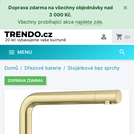
×
Doprava zdarma na všechny objednávky nad
3 000 Kč.
Všechny probíhající akce
najdete zde
.

shopping_cart
(0)
20 let vybavujeme vaše kuchyně
search

MENU
Domů
Dřezové baterie
Stojánkové bez sprchy
DOPRAVA ZDARMA