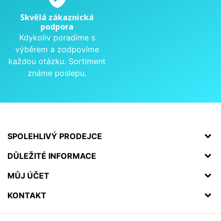
Skvělá zákaznická
podpora
Kdykoliv poradíme s
výběrem a zodpovíme
každou otázku. Sortiment
známe poslepu.
SPOLEHLIVÝ PRODEJCE
DŮLEŽITÉ INFORMACE
MŮJ ÚČET
KONTAKT