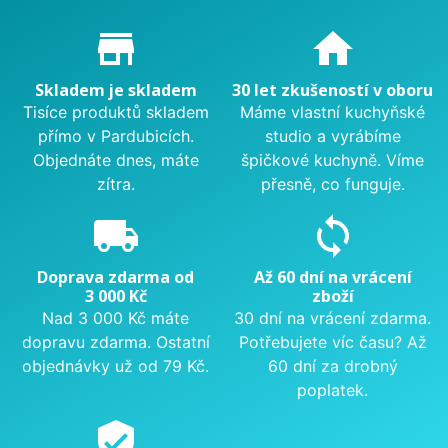
Proč nakupovat u nás?
store_mall_directory
home
Skladem je skladem
30 let zkušeností v oboru
Tisíce produktů skladem
Máme vlastní kuchyňské
přímo v Pardubicích.
studio a vyrábíme
Objednáte dnes, máte
špičkové kuchyně. Víme
zítra.
přesně, co funguje.
local_shipping
sync
Doprava zdarma od
Až 60 dní na vrácení
3 000 Kč
zboží
Nad 3 000 Kč máte
30 dní na vrácení zdarma.
dopravu zdarma. Ostatní
Potřebujete víc času? Až
objednávky už od 79 Kč.
60 dní za drobný
poplatek.
verified_user