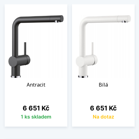
Antracit
Bílá
Cena
Cena
6 651 Kč
6 651 Kč
1 ks skladem
Na dotaz