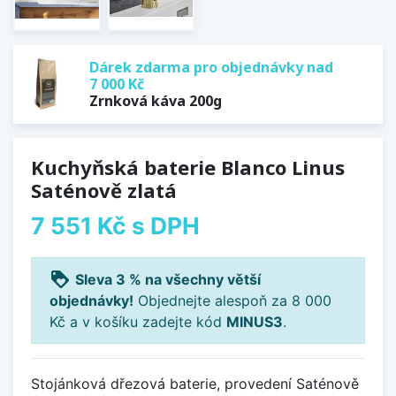
Dárek zdarma pro objednávky nad
7 000 Kč
Zrnková káva 200g
Kuchyňská baterie Blanco Linus
Saténově zlatá
7 551 Kč
s DPH
loyalty
Sleva 3 % na všechny větší
objednávky!
Objednejte alespoň za 8 000
Kč a v košíku zadejte kód
MINUS3
.
Stojánková dřezová baterie, provedení Saténově