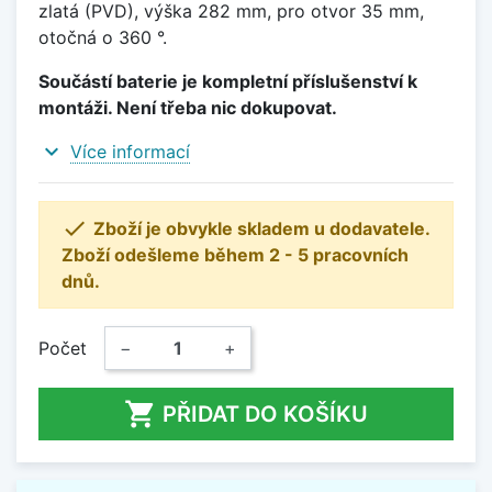
zlatá (PVD), výška 282 mm, pro otvor 35 mm,
otočná o 360 °.
Součástí baterie je kompletní příslušenství k
montáži. Není třeba nic dokupovat.
expand_more
Více informací

Zboží je obvykle skladem u dodavatele.
Zboží odešleme během 2 - 5 pracovních
dnů.
Počet
−
+

PŘIDAT DO KOŠÍKU