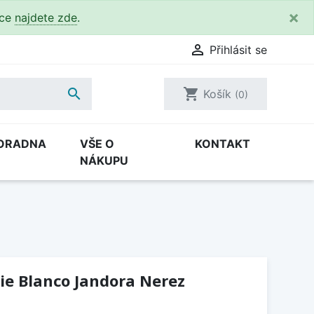
×
kce
najdete zde
.

Přihlásit se

shopping_cart
Košík
(0)
ORADNA
VŠE O
KONTAKT
NÁKUPU
ie Blanco Jandora Nerez