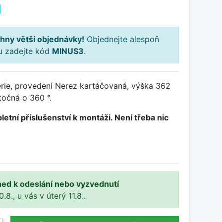
H
hny větší objednávky!
Objednejte alespoň
ku zadejte kód
MINUS3
.
rie, provedení Nerez kartáčovaná, výška 362
očná o 360 °.
letní příslušenství k montáži. Není třeba nic
ned k odeslání nebo vyzvednutí
8., u vás v úterý 11.8..