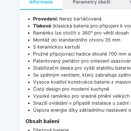
Informace
Parametry zboží
Provedení:
Nerez kartáčovaná
Tlaková
(klasická baterie pro připojení k v
Raménko lze otočit o 360° pro větší dosah
Montáž do standardního otvoru 35 mm
S keramickou kartuší
Pružné připojovací hadice dlouhé 700 mm a
Patentovaný perlátor pro omezení usazová
Stabilizační deska pro vyšší stabilitu bater
Se zpětným ventilem, který zabraňuje zpět
Vysoce kvalitní konstrukce baterie z masiv
Čistý design pro moderní kuchyně
Vysoké raménko pro snadné plnění velkých 
Snazší ovládání v případě instalace u zadní 
Úspora energie díky základnímu nastavení o
Obsah balení
Dřezová baterie