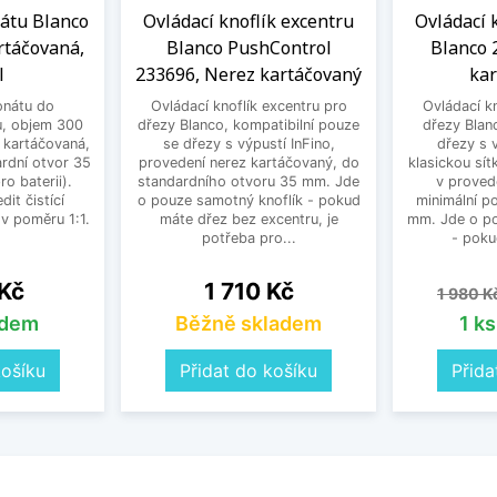
átu Blanco
Ovládací knoflík excentru
Ovládací 
rtáčovaná,
Blanco PushControl
Blanco 
l
233696, Nerez kartáčovaný
ka
nátu do
Ovládací knoflík excentru pro
Ovládací kn
, objem 300
dřezy Blanco, kompatibilní pouze
dřezy Blanc
 kartáčovaná,
se dřezy s výpustí InFino,
dřezy s v
ardní otvor 35
provedení nerez kartáčovaný, do
klasickou sít
o baterii).
standardního otvoru 35 mm. Jde
v proved
it čistící
o pouze samotný knoflík - pokud
minimální p
v poměru 1:1.
máte dřez bez excentru, je
mm. Jde o po
potřeba pro...
- poku
Cena
Běžná 
 Kč
1 710 Kč
1 980 K
adem
Běžně skladem
1 k
košíku
Přidat do košíku
Přida