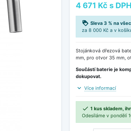
4 671 Kč
s DP
loyalty
Sleva 3 % na všec
za 8 000 Kč a v koší
Stojánková dřezová bate
mm, pro otvor 35 mm, ot
Součástí baterie je komp
dokupovat.
expand_more
Více informací

1 kus skladem, ih
Odesíláme v pondělí 10.