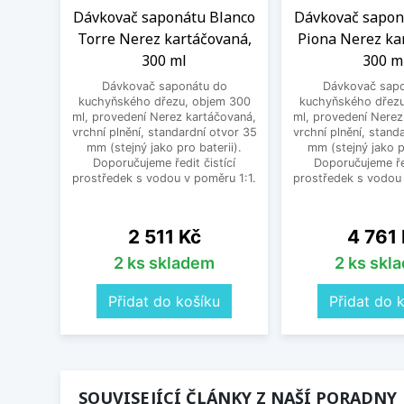
Dávkovač saponátu Blanco
Dávkovač sapon
Torre Nerez kartáčovaná,
Piona Nerez ka
300 ml
300 m
Dávkovač saponátu do
Dávkovač sapo
kuchyňského dřezu, objem 300
kuchyňského dřezu
ml, provedení Nerez kartáčovaná,
ml, provedení Nerez
vrchní plnění, standardní otvor 35
vrchní plnění, stand
mm (stejný jako pro baterii).
mm (stejný jako pr
Doporučujeme ředit čistící
Doporučujeme řed
prostředek s vodou v poměru 1:1.
prostředek s vodou 
Cena
Cena
2 511 Kč
4 761
2 ks skladem
2 ks skl
Přidat do košíku
Přidat do 
SOUVISEJÍCÍ ČLÁNKY Z NAŠÍ PORADNY