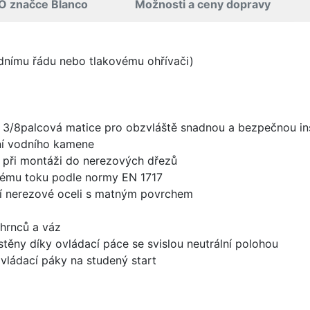
O značce Blanco
Možnosti a ceny dopravy
odnímu řádu nebo tlakovému ohřívači)
 3/8palcová matice pro obzvláště snadnou a bezpečnou ins
ní vodního kamene
ie při montáži do nerezových dřezů
nému toku podle normy EN 1717
ní nerezové oceli s matným povrchem
hrnců a váz
stěny díky ovládací páce se svislou neutrální polohou
vládací páky na studený start