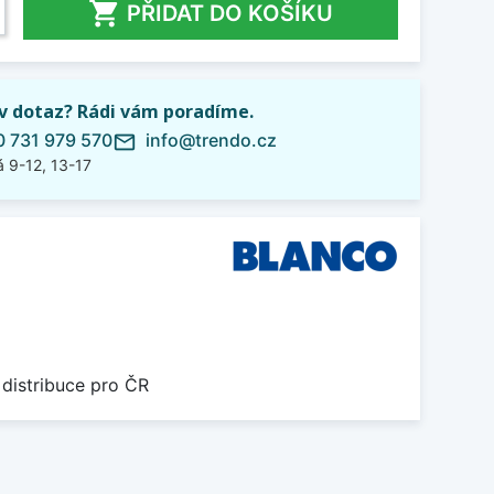

PŘIDAT DO KOŠÍKU
iv dotaz? Rádi vám poradíme.
 731 979 570
info@trendo.cz
mail_outline
 9-12, 13-17
 distribuce pro ČR