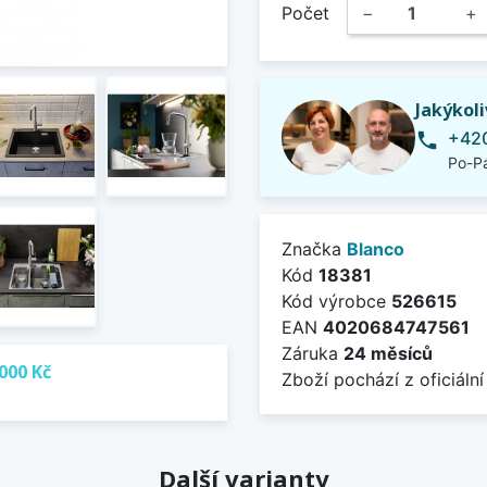
Počet
−
+
Jakýkol
+420
phone
Po-Pá
Značka
Blanco
Kód
18381
Kód výrobce
526615
EAN
4020684747561
Záruka
24 měsíců
000 Kč
Zboží pochází z oficiální
Další varianty