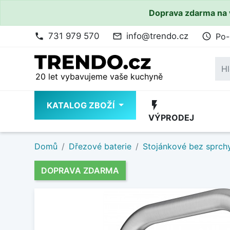
Doprava zdarma na 
731 979 570
info@trendo.cz
Po-
phone
mail_outline
access_time
20 let vybavujeme vaše kuchyně
flash_on
KATALOG ZBOŽÍ
VÝPRODEJ
Domů
Dřezové baterie
Stojánkové bez sprch
DOPRAVA ZDARMA