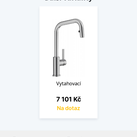
Vytahovací
Cena
7 101 Kč
Na dotaz