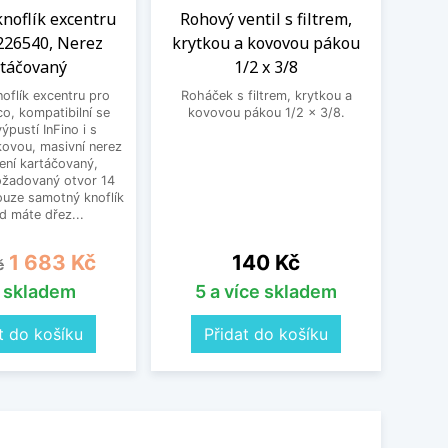
knoflík excentru
Rohový ventil s filtrem,
Kom
226540, Nerez
krytkou a kovovou pákou
vent
rtáčovaný
1/2 x 3/8
oflík excentru pro
Roháček s filtrem, krytkou a
Kombin
o, kompatibilní se
kovovou pákou 1/2 x 3/8.
pra
ýpustí InFino i s
kovou, masivní nerez
ení kartáčovaný,
ožadovaný otvor 14
uze samotný knoflík
d máte dřez...
cena
Cena
Cena
1 683 Kč
140 Kč
č
s skladem
5 a více skladem
t do košíku
Přidat do košíku