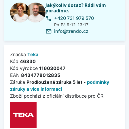
Jakýkoliv dotaz? Rádi vám
poradíme.
+420 731 979 570
phone
Po-Pá 9-12, 13-17
info@trendo.cz
mail_outline
Značka
Teka
Kód
46330
Kód výrobce
116030047
EAN
8434778012835
Záruka
Prodloužená záruka 5 let -
podmínky
záruky a více informací
Zboží pochází z oficiální distribuce pro ČR