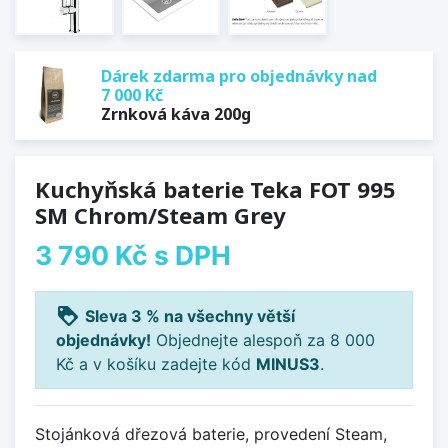
Dárek zdarma pro objednávky nad
7 000 Kč
Zrnková káva 200g
Kuchyňská baterie Teka FOT 995
SM Chrom/Steam Grey
3 790 Kč
s DPH
loyalty
Sleva 3 % na všechny větší
objednávky!
Objednejte alespoň za 8 000
Kč a v košíku zadejte kód
MINUS3
.
Stojánková dřezová baterie, provedení Steam,