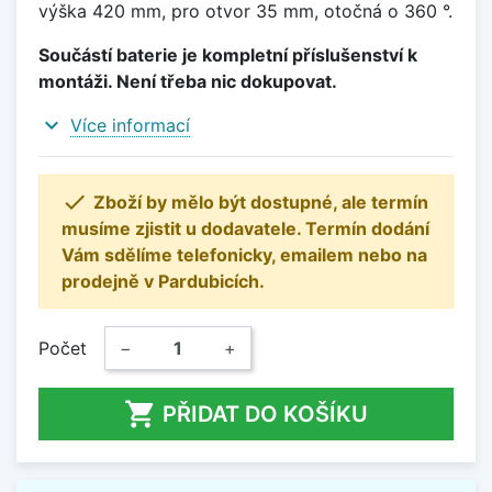
výška 420 mm, pro otvor 35 mm, otočná o 360 °.
Součástí baterie je kompletní příslušenství k
montáži. Není třeba nic dokupovat.
expand_more
Více informací

Zboží by mělo být dostupné, ale termín
musíme zjistit u dodavatele. Termín dodání
Vám sdělíme telefonicky, emailem nebo na
prodejně v Pardubicích.
Počet
−
+

PŘIDAT DO KOŠÍKU