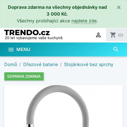
×
Doprava zdarma na všechny objednávky nad
3 000 Kč.
Všechny probíhající akce
najdete zde
.

shopping_cart
(0)
20 let vybavujeme vaše kuchyně
search

MENU
Domů
Dřezové baterie
Stojánkové bez sprchy
DOPRAVA ZDARMA