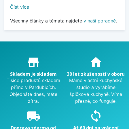
Číst více
Všechny články a témata najdete
v naší poradně
.
Proč nakupovat u nás?
store_mall_directory
home
Skladem je skladem
30 let zkušeností v oboru
Tisíce produktů skladem
Máme vlastní kuchyňské
přímo v Pardubicích.
studio a vyrábíme
Objednáte dnes, máte
špičkové kuchyně. Víme
zítra.
přesně, co funguje.
local_shipping
sync
Doprava zdarma od
Až 60 dní na vrácení