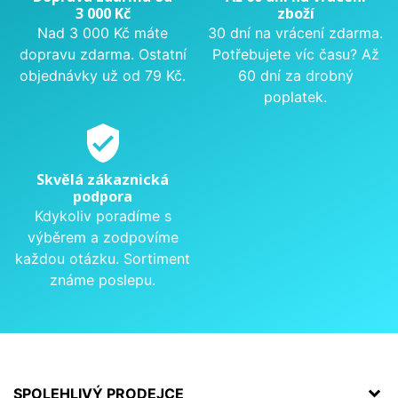
3 000 Kč
zboží
Nad 3 000 Kč máte
30 dní na vrácení zdarma.
dopravu zdarma. Ostatní
Potřebujete víc času? Až
objednávky už od 79 Kč.
60 dní za drobný
poplatek.
verified_user
Skvělá zákaznická
podpora
Kdykoliv poradíme s
výběrem a zodpovíme
každou otázku. Sortiment
známe poslepu.
SPOLEHLIVÝ PRODEJCE