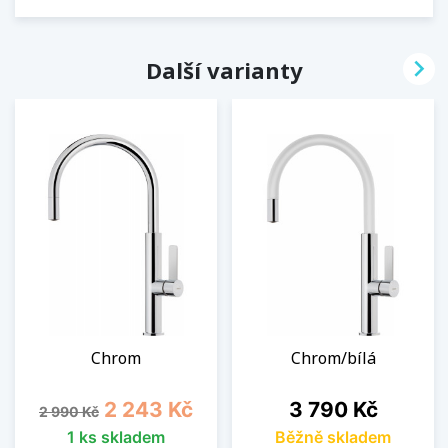

Další varianty
Chrom
Chrom/bílá
Běžná cena
Cena
Cena
2 243 Kč
3 790 Kč
2 990 Kč
1 ks skladem
Běžně skladem