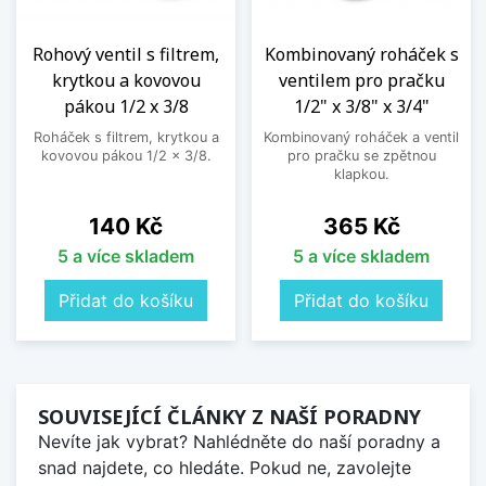
Rohový ventil s filtrem,
Kombinovaný roháček s
krytkou a kovovou
ventilem pro pračku
pákou 1/2 x 3/8
1/2" x 3/8" x 3/4"
Roháček s filtrem, krytkou a
Kombinovaný roháček a ventil
kovovou pákou 1/2 x 3/8.
pro pračku se zpětnou
klapkou.
Cena
Cena
140 Kč
365 Kč
5 a více skladem
5 a více skladem
Přidat do košíku
Přidat do košíku
SOUVISEJÍCÍ ČLÁNKY Z NAŠÍ PORADNY
Nevíte jak vybrat? Nahlédněte do naší poradny a
snad najdete, co hledáte. Pokud ne, zavolejte